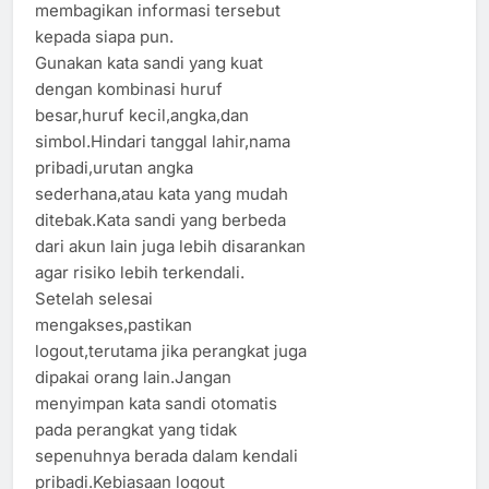
membagikan informasi tersebut
kepada siapa pun.
Gunakan kata sandi yang kuat
dengan kombinasi huruf
besar,huruf kecil,angka,dan
simbol.Hindari tanggal lahir,nama
pribadi,urutan angka
sederhana,atau kata yang mudah
ditebak.Kata sandi yang berbeda
dari akun lain juga lebih disarankan
agar risiko lebih terkendali.
Setelah selesai
mengakses,pastikan
logout,terutama jika perangkat juga
dipakai orang lain.Jangan
menyimpan kata sandi otomatis
pada perangkat yang tidak
sepenuhnya berada dalam kendali
pribadi.Kebiasaan logout