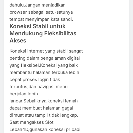
dahulu.Jangan menjadikan
browser sebagai satu-satunya
tempat menyimpan kata sandi.
Koneksi Stabil untuk
Mendukung Fleksibilitas
Akses
Koneksi internet yang stabil sangat
penting dalam pengalaman digital
yang fleksibel.Koneksi yang baik
membantu halaman terbuka lebih
cepat,proses login tidak
terputus,dan navigasi menu
berjalan lebih
lancar.Sebaliknya,koneksi lemah
dapat membuat halaman gagal
dimuat atau tampil tidak lengkap.
Saat mengakses Slot
Lebah4D,gunakan koneksi pribadi