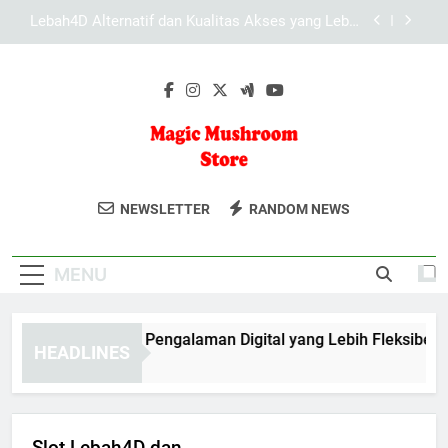
Skip
Tips Mempercepat Akses Saat Membuka Slot
to
Lebah4D agar Pengalaman Lebih Lancar
content
Cara Mengatasi Hambatan Akses pada LAE138
Login
Slot Lebah4D dan Pengalaman Digital yang Lebih
Fleksibel
Lebah4D Alternatif dan Kualitas Akses yang Lebih
Nyaman
Magic
Magic Mushroom Store Menawarkan
Tips Mempercepat Akses Saat Membuka Slot
NEWSLETTER
RANDOM NEWS
Lebah4D agar Pengalaman Lebih Lancar
Mushroom
Berbagai Produk Jamur Berkualitas
Cara Mengatasi Hambatan Akses pada LAE138
Untuk Pengalaman Unik Dan Aman.
Login
Store
MENU
ot Lebah4D dan Pengalaman Digital yang Lebih Fleksibel
HEADLINES
Months Ago
Slot Lebah4D dan