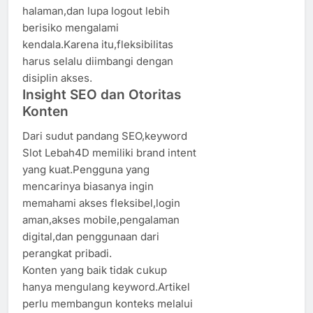
halaman,dan lupa logout lebih
berisiko mengalami
kendala.Karena itu,fleksibilitas
harus selalu diimbangi dengan
disiplin akses.
Insight SEO dan Otoritas
Konten
Dari sudut pandang SEO,keyword
Slot Lebah4D memiliki brand intent
yang kuat.Pengguna yang
mencarinya biasanya ingin
memahami akses fleksibel,login
aman,akses mobile,pengalaman
digital,dan penggunaan dari
perangkat pribadi.
Konten yang baik tidak cukup
hanya mengulang keyword.Artikel
perlu membangun konteks melalui