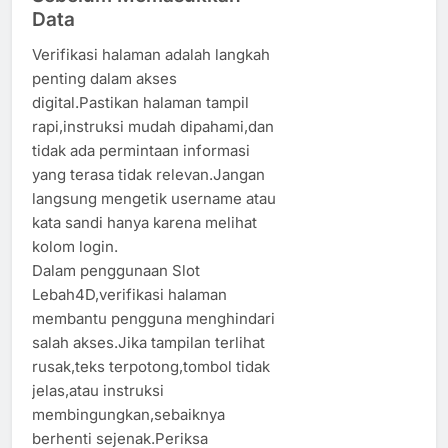
Data
Verifikasi halaman adalah langkah
penting dalam akses
digital.Pastikan halaman tampil
rapi,instruksi mudah dipahami,dan
tidak ada permintaan informasi
yang terasa tidak relevan.Jangan
langsung mengetik username atau
kata sandi hanya karena melihat
kolom login.
Dalam penggunaan Slot
Lebah4D,verifikasi halaman
membantu pengguna menghindari
salah akses.Jika tampilan terlihat
rusak,teks terpotong,tombol tidak
jelas,atau instruksi
membingungkan,sebaiknya
berhenti sejenak.Periksa