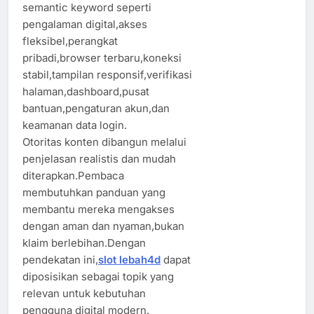
semantic keyword seperti
pengalaman digital,akses
fleksibel,perangkat
pribadi,browser terbaru,koneksi
stabil,tampilan responsif,verifikasi
halaman,dashboard,pusat
bantuan,pengaturan akun,dan
keamanan data login.
Otoritas konten dibangun melalui
penjelasan realistis dan mudah
diterapkan.Pembaca
membutuhkan panduan yang
membantu mereka mengakses
dengan aman dan nyaman,bukan
klaim berlebihan.Dengan
pendekatan ini,
slot lebah4d
dapat
diposisikan sebagai topik yang
relevan untuk kebutuhan
pengguna digital modern.