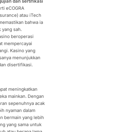
ujian dan sertifikasi
erti eCOGRA
surance) atau iTech
 memastikan bahwa ia
 yang sah.
asino beroperasi
at mempercayai
angi. Kasino yang
biasanya menunjukkan
 disertifikasi.
apat meningkatkan
reka mainkan. Dengan
aran sepenuhnya acak
ebih nyaman dalam
n bermain yang lebih
uang yang sama untuk
ruh atau berapa lama