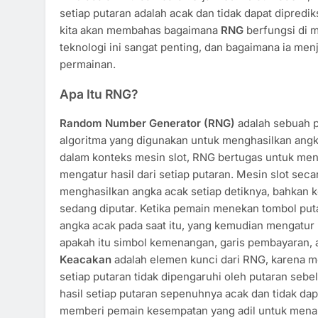
setiap putaran adalah acak dan tidak dapat diprediksi
kita akan membahas bagaimana
RNG
berfungsi di m
teknologi ini sangat penting, dan bagaimana ia men
permainan.
Apa Itu RNG?
Random Number Generator (RNG)
adalah sebuah p
algoritma yang digunakan untuk menghasilkan angk
dalam konteks mesin slot, RNG bertugas untuk me
mengatur hasil dari setiap putaran. Mesin slot sec
menghasilkan angka acak setiap detiknya, bahkan k
sedang diputar. Ketika pemain menekan tombol put
angka acak pada saat itu, yang kemudian mengatur
apakah itu simbol kemenangan, garis pembayaran, 
Keacakan
adalah elemen kunci dari RNG, karena 
setiap putaran tidak dipengaruhi oleh putaran sebel
hasil setiap putaran sepenuhnya acak dan tidak dapa
memberi pemain kesempatan yang adil untuk mena