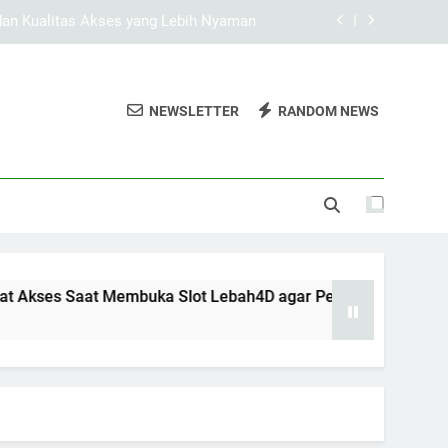
 dan Kualitas Akses yang Lebih Nyaman
ebah4D agar Pengalaman Lebih Lancar
i Hambatan Akses pada LAE138 Login
NEWSLETTER
RANDOM NEWS
ngalaman Digital yang Lebih Fleksibel
 Untuk Pengalaman Unik Dan Aman.
 dan Kualitas Akses yang Lebih Nyaman
ebah4D agar Pengalaman Lebih Lancar
i Hambatan Akses pada LAE138 Login
at Membuka Slot Lebah4D agar Pengalaman Lebih Lancar