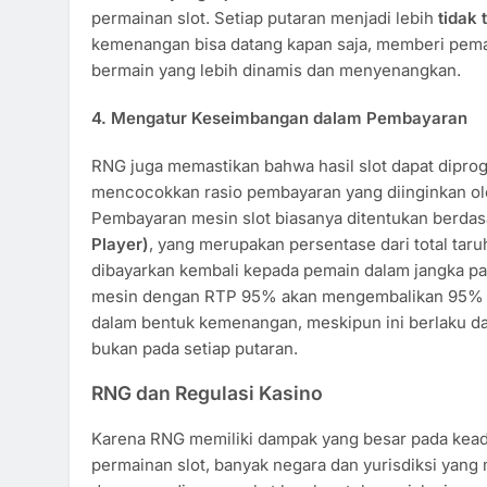
permainan slot. Setiap putaran menjadi lebih
tidak 
kemenangan bisa datang kapan saja, memberi pem
bermain yang lebih dinamis dan menyenangkan.
4.
Mengatur Keseimbangan dalam Pembayaran
RNG juga memastikan bahwa hasil slot dapat dipro
mencocokkan rasio pembayaran yang diinginkan o
Pembayaran mesin slot biasanya ditentukan berda
Player)
, yang merupakan persentase dari total tar
dibayarkan kembali kepada pemain dalam jangka pa
mesin dengan RTP 95% akan mengembalikan 95% da
dalam bentuk kemenangan, meskipun ini berlaku da
bukan pada setiap putaran.
RNG dan Regulasi Kasino
Karena RNG memiliki dampak yang besar pada keadi
permainan slot, banyak negara dan yurisdiksi yang