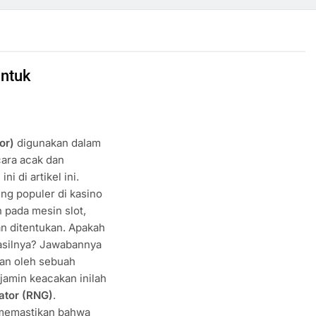
ntuk
or)
digunakan dalam
cara acak dan
i di artikel ini.
ing populer di kasino
 pada mesin slot,
an ditentukan. Apakah
asilnya? Jawabannya
ukan oleh sebuah
amin keacakan inilah
tor (RNG)
.
, memastikan bahwa