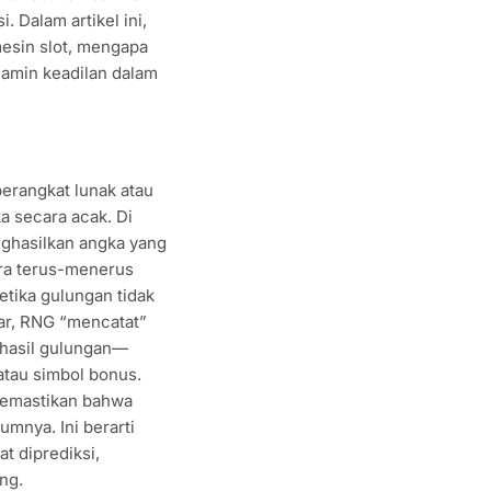
. Dalam artikel ini,
esin slot, mengapa
jamin keadilan dalam
erangkat lunak atau
a secara acak. Di
nghasilkan angka yang
ara terus-menerus
etika gulungan tidak
ar, RNG “mencatat”
 hasil gulungan—
atau simbol bonus.
memastikan bahwa
umnya. Ini berarti
t diprediksi,
ng.