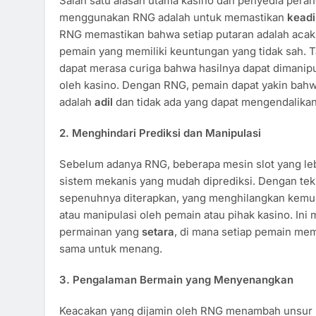
Salah satu alasan utama kasino dan penyedia perang
menggunakan RNG adalah untuk memastikan
keadi
RNG memastikan bahwa setiap putaran adalah acak,
pemain yang memiliki keuntungan yang tidak sah.
dapat merasa curiga bahwa hasilnya dapat dimanipu
oleh kasino. Dengan RNG, pemain dapat yakin bahw
adalah
adil
dan tidak ada yang dapat mengendalikan
2.
Menghindari Prediksi dan Manipulasi
Sebelum adanya RNG, beberapa mesin slot yang l
sistem mekanis yang mudah diprediksi. Dengan te
sepenuhnya diterapkan, yang menghilangkan kemun
atau manipulasi oleh pemain atau pihak kasino. Ini
permainan yang
setara
, di mana setiap pemain mem
sama untuk menang.
3.
Pengalaman Bermain yang Menyenangkan
Keacakan yang dijamin oleh RNG menambah unsur