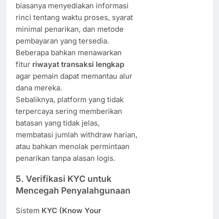
biasanya menyediakan informasi
rinci tentang waktu proses, syarat
minimal penarikan, dan metode
pembayaran yang tersedia.
Beberapa bahkan menawarkan
fitur
riwayat transaksi lengkap
agar pemain dapat memantau alur
dana mereka.
Sebaliknya, platform yang tidak
terpercaya sering memberikan
batasan yang tidak jelas,
membatasi jumlah withdraw harian,
atau bahkan menolak permintaan
penarikan tanpa alasan logis.
5. Verifikasi KYC untuk
Mencegah Penyalahgunaan
Sistem
KYC (Know Your