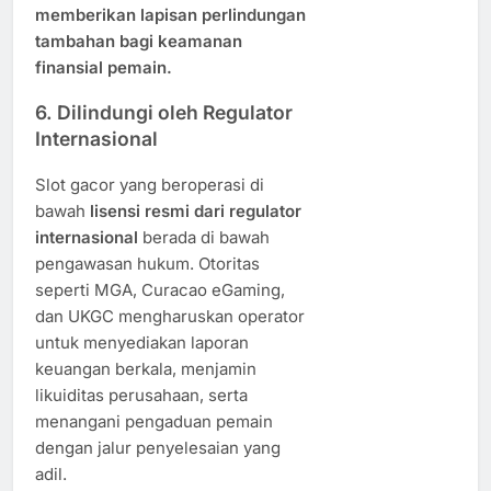
memberikan lapisan perlindungan
tambahan bagi keamanan
finansial pemain.
6. Dilindungi oleh Regulator
Internasional
Slot gacor yang beroperasi di
bawah
lisensi resmi dari regulator
internasional
berada di bawah
pengawasan hukum. Otoritas
seperti MGA, Curacao eGaming,
dan UKGC mengharuskan operator
untuk menyediakan laporan
keuangan berkala, menjamin
likuiditas perusahaan, serta
menangani pengaduan pemain
dengan jalur penyelesaian yang
adil.