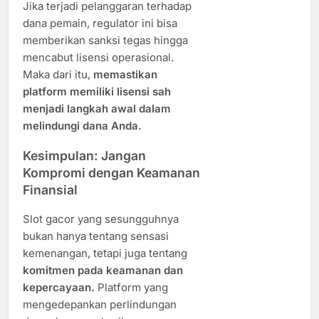
Jika terjadi pelanggaran terhadap
dana pemain, regulator ini bisa
memberikan sanksi tegas hingga
mencabut lisensi operasional.
Maka dari itu,
memastikan
platform memiliki lisensi sah
menjadi langkah awal dalam
melindungi dana Anda.
Kesimpulan: Jangan
Kompromi dengan Keamanan
Finansial
Slot gacor yang sesungguhnya
bukan hanya tentang sensasi
kemenangan, tetapi juga tentang
komitmen pada keamanan dan
kepercayaan.
Platform yang
mengedepankan perlindungan