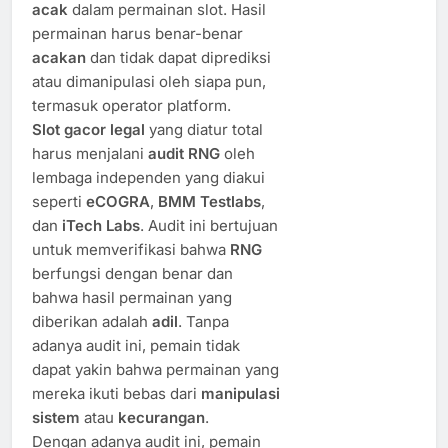
acak
dalam permainan slot. Hasil
permainan harus benar-benar
acakan
dan tidak dapat diprediksi
atau dimanipulasi oleh siapa pun,
termasuk operator platform.
Slot gacor legal
yang diatur total
harus menjalani
audit RNG
oleh
lembaga independen yang diakui
seperti
eCOGRA
,
BMM Testlabs
,
dan
iTech Labs
. Audit ini bertujuan
untuk memverifikasi bahwa
RNG
berfungsi dengan benar dan
bahwa hasil permainan yang
diberikan adalah
adil
. Tanpa
adanya audit ini, pemain tidak
dapat yakin bahwa permainan yang
mereka ikuti bebas dari
manipulasi
sistem
atau
kecurangan
.
Dengan adanya audit ini, pemain