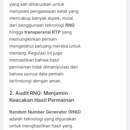
yang sah diharuskan untuk
menjalani pengawasan ketat yang
mencakup banyak aspek, mulai
dari penggunaan teknologi
RNG
hingga
transparansi RTP
yang
memungkinkan pemain
mengetahui peluang mereka untuk
menang. Regulasi ini juga
memastikan bahwa hasil
permainan tidak dimanipulasi dan
bahwa semua data pemain
terlindungi dengan aman.
2. Audit RNG: Menjamin
Keacakan Hasil Permainan
Random Number Generator (RNG)
adalah teknologi yang digunakan
untuk menghasilkan hasil yang