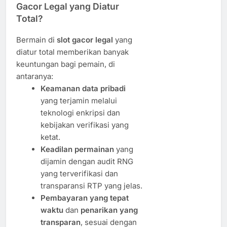
Gacor Legal yang Diatur
Total?
Bermain di
slot gacor legal
yang
diatur total memberikan banyak
keuntungan bagi pemain, di
antaranya:
Keamanan data pribadi
yang terjamin melalui
teknologi enkripsi dan
kebijakan verifikasi yang
ketat.
Keadilan permainan
yang
dijamin dengan audit RNG
yang terverifikasi dan
transparansi RTP yang jelas.
Pembayaran yang tepat
waktu
dan
penarikan yang
transparan
, sesuai dengan