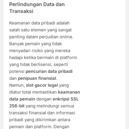
Perlindungan Data dan
Transaksi
Keamanan data pribadi adalah
salah satu elemen yang sangat
penting dalam perjudian online.
Banyak pemain yang tidak
menyadari risiko yang mereka
hadapi ketika bermain di platform
yang tidak berlisensi, seperti
potensi
pencurian data pribadi
dan
penipuan finansial
.
Namun,
slot gacor legal
yang
diatur total memastikan
keamanan
data pemain
dengan
enkripsi SSL
256-bit
yang melindungi semua
transaksi finansial dan informasi
pribadi yang dikirimkan antara
pemain dan platform. Dengan