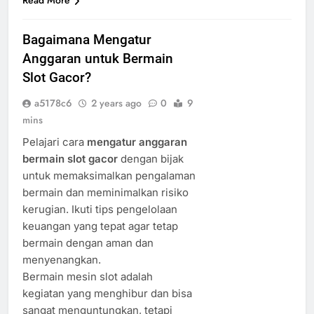
Read More
Bagaimana Mengatur
Anggaran untuk Bermain
Slot Gacor?
a5178c6
2 years ago
0
9
mins
Pelajari cara
mengatur anggaran
bermain slot gacor
dengan bijak
untuk memaksimalkan pengalaman
bermain dan meminimalkan risiko
kerugian. Ikuti tips pengelolaan
keuangan yang tepat agar tetap
bermain dengan aman dan
menyenangkan.
Bermain mesin slot adalah
kegiatan yang menghibur dan bisa
sangat menguntungkan, tetapi