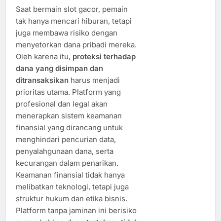
Saat bermain slot gacor, pemain
tak hanya mencari hiburan, tetapi
juga membawa risiko dengan
menyetorkan dana pribadi mereka.
Oleh karena itu,
proteksi terhadap
dana yang disimpan dan
ditransaksikan
harus menjadi
prioritas utama. Platform yang
profesional dan legal akan
menerapkan sistem keamanan
finansial yang dirancang untuk
menghindari pencurian data,
penyalahgunaan dana, serta
kecurangan dalam penarikan.
Keamanan finansial tidak hanya
melibatkan teknologi, tetapi juga
struktur hukum dan etika bisnis.
Platform tanpa jaminan ini berisiko