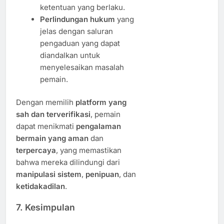
ketentuan yang berlaku.
Perlindungan hukum
yang
jelas dengan saluran
pengaduan yang dapat
diandalkan untuk
menyelesaikan masalah
pemain.
Dengan memilih
platform yang
sah dan terverifikasi
, pemain
dapat menikmati
pengalaman
bermain yang aman
dan
terpercaya
, yang memastikan
bahwa mereka dilindungi dari
manipulasi sistem
,
penipuan
, dan
ketidakadilan
.
7. Kesimpulan