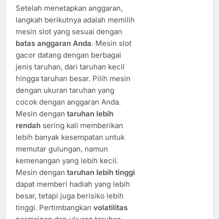
Setelah menetapkan anggaran,
langkah berikutnya adalah memilih
mesin slot yang sesuai dengan
batas anggaran Anda
. Mesin slot
gacor datang dengan berbagai
jenis taruhan, dari taruhan kecil
hingga taruhan besar. Pilih mesin
dengan ukuran taruhan yang
cocok dengan anggaran Anda.
Mesin dengan
taruhan lebih
rendah
sering kali memberikan
lebih banyak kesempatan untuk
memutar gulungan, namun
kemenangan yang lebih kecil.
Mesin dengan
taruhan lebih tinggi
dapat memberi hadiah yang lebih
besar, tetapi juga berisiko lebih
tinggi. Pertimbangkan
volatilitas