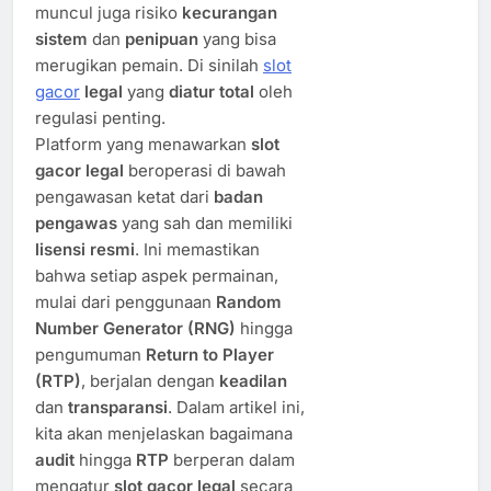
muncul juga risiko
kecurangan
sistem
dan
penipuan
yang bisa
merugikan pemain. Di sinilah
slot
gacor
legal
yang
diatur total
oleh
regulasi penting.
Platform yang menawarkan
slot
gacor legal
beroperasi di bawah
pengawasan ketat dari
badan
pengawas
yang sah dan memiliki
lisensi resmi
. Ini memastikan
bahwa setiap aspek permainan,
mulai dari penggunaan
Random
Number Generator (RNG)
hingga
pengumuman
Return to Player
(RTP)
, berjalan dengan
keadilan
dan
transparansi
. Dalam artikel ini,
kita akan menjelaskan bagaimana
audit
hingga
RTP
berperan dalam
mengatur
slot gacor legal
secara