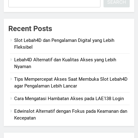
SEARCH
Recent Posts
Slot Lebah4D dan Pengalaman Digital yang Lebih
Fleksibel
Lebah4D Alternatif dan Kualitas Akses yang Lebih
Nyaman
Tips Mempercepat Akses Saat Membuka Slot Lebah4D
agar Pengalaman Lebih Lancar
Cara Mengatasi Hambatan Akses pada LAE138 Login
Edwinslot Alternatif dengan Fokus pada Keamanan dan
Kecepatan