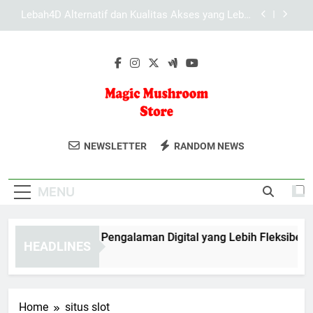
Skip
Tips Mempercepat Akses Saat Membuka Slot
to
Lebah4D agar Pengalaman Lebih Lancar
content
Cara Mengatasi Hambatan Akses pada LAE138
Login
Slot Lebah4D dan Pengalaman Digital yang Lebih
Fleksibel
Lebah4D Alternatif dan Kualitas Akses yang Lebih
Nyaman
Magic
Magic Mushroom Store Menawarkan
Tips Mempercepat Akses Saat Membuka Slot
NEWSLETTER
RANDOM NEWS
Lebah4D agar Pengalaman Lebih Lancar
Mushroom
Berbagai Produk Jamur Berkualitas
Cara Mengatasi Hambatan Akses pada LAE138
Untuk Pengalaman Unik Dan Aman.
Login
Store
MENU
ot Lebah4D dan Pengalaman Digital yang Lebih Fleksibel
HEADLINES
Months Ago
Home
situs slot