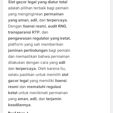
Slot gacor legal yang diatur total
adalah pilihan terbaik bagi pemain
yang menginginkan
permainan
yang aman
,
adil
, dan
terpercaya
.
Dengan
lisensi resmi
,
audit RNG
,
transparansi RTP
, dan
pengawasan regulator yang ketat
,
platform yang sah memberikan
jaminan perlindungan
bagi pemain
dan memastikan bahwa permainan
dilakukan dengan cara yang
adil
dan
terpercaya
. Oleh karena itu,
selalu pastikan untuk memilih
slot
gacor legal
yang memiliki
lisensi
resmi
dan
mematuhi regulasi
ketat
untuk menikmati permainan
yang
aman
,
adil
, dan
terjamin
keadilannya
.