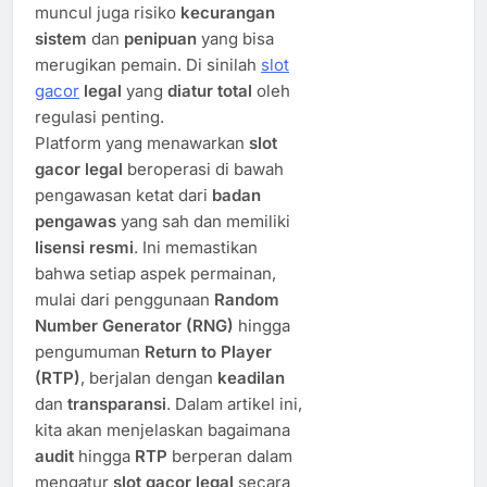
muncul juga risiko
kecurangan
sistem
dan
penipuan
yang bisa
merugikan pemain. Di sinilah
slot
gacor
legal
yang
diatur total
oleh
regulasi penting.
Platform yang menawarkan
slot
gacor legal
beroperasi di bawah
pengawasan ketat dari
badan
pengawas
yang sah dan memiliki
lisensi resmi
. Ini memastikan
bahwa setiap aspek permainan,
mulai dari penggunaan
Random
Number Generator (RNG)
hingga
pengumuman
Return to Player
(RTP)
, berjalan dengan
keadilan
dan
transparansi
. Dalam artikel ini,
kita akan menjelaskan bagaimana
audit
hingga
RTP
berperan dalam
mengatur
slot gacor legal
secara