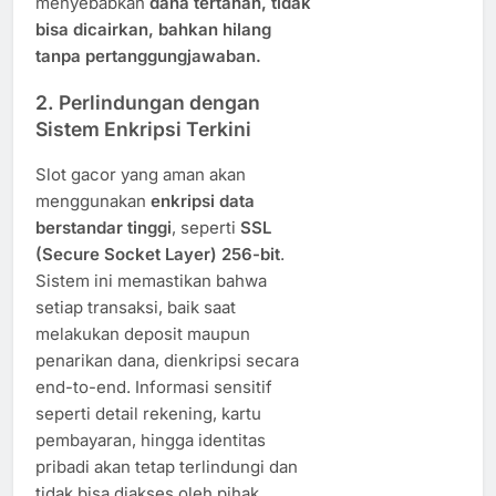
menyebabkan
dana tertahan, tidak
bisa dicairkan, bahkan hilang
tanpa pertanggungjawaban.
2. Perlindungan dengan
Sistem Enkripsi Terkini
Slot gacor yang aman akan
menggunakan
enkripsi data
berstandar tinggi
, seperti
SSL
(Secure Socket Layer) 256-bit
.
Sistem ini memastikan bahwa
setiap transaksi, baik saat
melakukan deposit maupun
penarikan dana, dienkripsi secara
end-to-end. Informasi sensitif
seperti detail rekening, kartu
pembayaran, hingga identitas
pribadi akan tetap terlindungi dan
tidak bisa diakses oleh pihak