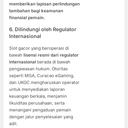
memberikan lapisan perlindungan
tambahan bagi keamanan
finansial pemain.
6. Dilindungi oleh Regulator
Internasional
Slot gacor yang beroperasi di
bawah
lisensi resmi dari regulator
internasional
berada di bawah
pengawasan hukum. Otoritas
seperti MGA, Curacao eGaming,
dan UKGC mengharuskan operator
untuk menyediakan laporan
keuangan berkala, menjamin
likuiditas perusahaan, serta
menangani pengaduan pemain
dengan jalur penyelesaian yang
adil.