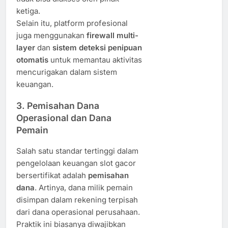
ketiga.
Selain itu, platform profesional
juga menggunakan
firewall multi-
layer
dan
sistem deteksi penipuan
otomatis
untuk memantau aktivitas
mencurigakan dalam sistem
keuangan.
3. Pemisahan Dana
Operasional dan Dana
Pemain
Salah satu standar tertinggi dalam
pengelolaan keuangan slot gacor
bersertifikat adalah
pemisahan
dana
. Artinya, dana milik pemain
disimpan dalam rekening terpisah
dari dana operasional perusahaan.
Praktik ini biasanya diwajibkan