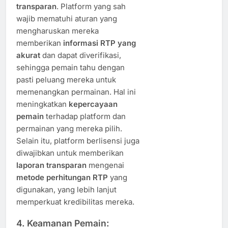
transparan
. Platform yang sah
wajib mematuhi aturan yang
mengharuskan mereka
memberikan
informasi RTP yang
akurat
dan dapat diverifikasi,
sehingga pemain tahu dengan
pasti peluang mereka untuk
memenangkan permainan. Hal ini
meningkatkan
kepercayaan
pemain
terhadap platform dan
permainan yang mereka pilih.
Selain itu, platform berlisensi juga
diwajibkan untuk memberikan
laporan transparan
mengenai
metode perhitungan RTP
yang
digunakan, yang lebih lanjut
memperkuat kredibilitas mereka.
4. Keamanan Pemain: