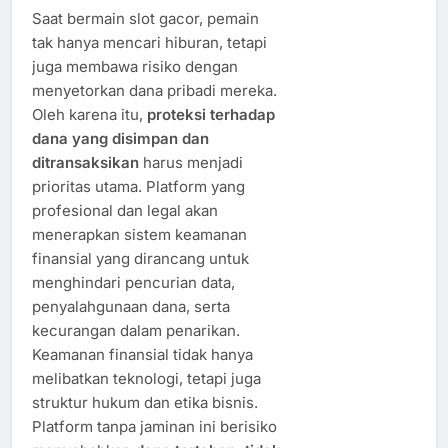
Saat bermain slot gacor, pemain
tak hanya mencari hiburan, tetapi
juga membawa risiko dengan
menyetorkan dana pribadi mereka.
Oleh karena itu,
proteksi terhadap
dana yang disimpan dan
ditransaksikan
harus menjadi
prioritas utama. Platform yang
profesional dan legal akan
menerapkan sistem keamanan
finansial yang dirancang untuk
menghindari pencurian data,
penyalahgunaan dana, serta
kecurangan dalam penarikan.
Keamanan finansial tidak hanya
melibatkan teknologi, tetapi juga
struktur hukum dan etika bisnis.
Platform tanpa jaminan ini berisiko