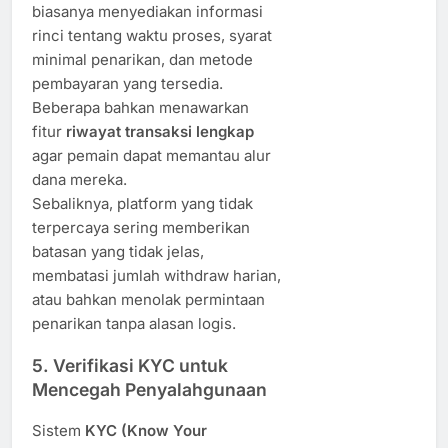
biasanya menyediakan informasi
rinci tentang waktu proses, syarat
minimal penarikan, dan metode
pembayaran yang tersedia.
Beberapa bahkan menawarkan
fitur
riwayat transaksi lengkap
agar pemain dapat memantau alur
dana mereka.
Sebaliknya, platform yang tidak
terpercaya sering memberikan
batasan yang tidak jelas,
membatasi jumlah withdraw harian,
atau bahkan menolak permintaan
penarikan tanpa alasan logis.
5. Verifikasi KYC untuk
Mencegah Penyalahgunaan
Sistem
KYC (Know Your