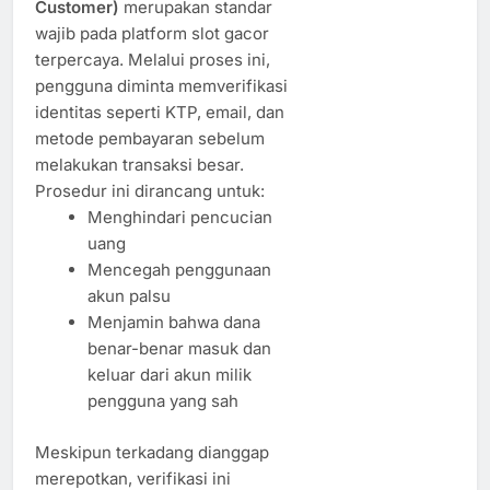
Customer)
merupakan standar
wajib pada platform slot gacor
terpercaya. Melalui proses ini,
pengguna diminta memverifikasi
identitas seperti KTP, email, dan
metode pembayaran sebelum
melakukan transaksi besar.
Prosedur ini dirancang untuk:
Menghindari pencucian
uang
Mencegah penggunaan
akun palsu
Menjamin bahwa dana
benar-benar masuk dan
keluar dari akun milik
pengguna yang sah
Meskipun terkadang dianggap
merepotkan, verifikasi ini