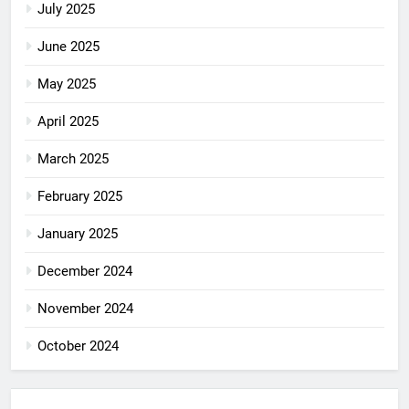
July 2025
June 2025
May 2025
April 2025
March 2025
February 2025
January 2025
December 2024
November 2024
October 2024