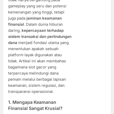
gameplay yang seru dan potensi
kemenangan yang tinggi, tetapi
juga pada
jaminan keamanan
finansial
. Dalam dunia hiburan
daring,
kepercayaan terhadap
sistem transaksi dan perlindungan
dana
menjadi fondasi utama yang
menentukan apakah sebuah
platform layak digunakan atau
tidak. Artikel ini akan membahas
bagaimana slot gacor yang
terpercaya melindungi dana
pemain melalui berbagai lapisan
keamanan, sistem regulasi, dan
transparansi operasional.
1. Mengapa Keamanan
Finansial Sangat Krusial?