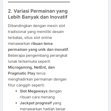
2. Variasi Permainan yang
Lebih Banyak dan Inovatif
Dibandingkan dengan mesin slot
tradisional yang memiliki desain
terbatas, situs slot online
menawarkan
ribuan tema
permainan yang unik dan inovatif
.
Beberapa pengembang perangkat
lunak terkemuka seperti
Microgaming, NetEnt, dan
Pragmatic Play
terus
menghadirkan permainan dengan
fitur canggih seperti:
Slot Megaways
dengan
ribuan cara menang
Jackpot progresif
yang
menawarkan hadiah besar