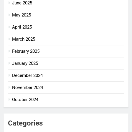
June 2025
May 2025
April 2025
March 2025
February 2025
January 2025
December 2024
November 2024
October 2024
Categories