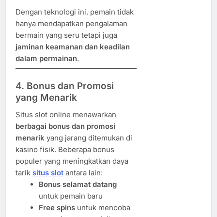
Dengan teknologi ini, pemain tidak
hanya mendapatkan pengalaman
bermain yang seru tetapi juga
jaminan keamanan dan keadilan
dalam permainan
.
4. Bonus dan Promosi
yang Menarik
Situs slot online menawarkan
berbagai bonus dan promosi
menarik
yang jarang ditemukan di
kasino fisik. Beberapa bonus
populer yang meningkatkan daya
tarik
situs slot
antara lain:
Bonus selamat datang
untuk pemain baru
Free spins
untuk mencoba