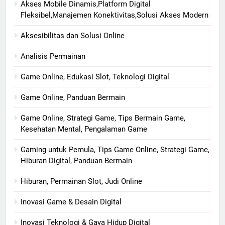
Akses Mobile Dinamis,Platform Digital
Fleksibel,Manajemen Konektivitas,Solusi Akses Modern
Aksesibilitas dan Solusi Online
Analisis Permainan
Game Online, Edukasi Slot, Teknologi Digital
Game Online, Panduan Bermain
Game Online, Strategi Game, Tips Bermain Game,
Kesehatan Mental, Pengalaman Game
Gaming untuk Pemula, Tips Game Online, Strategi Game,
Hiburan Digital, Panduan Bermain
Hiburan, Permainan Slot, Judi Online
Inovasi Game & Desain Digital
Inovasi Teknologi & Gaya Hidup Digital