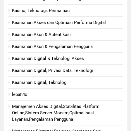
Kasino, Teknologi, Permainan
Keamanan Akses dan Optimasi Performa Digital
Keamanan Akun & Autentikasi
Keamanan Akun & Pengalaman Pengguna
Keamanan Digital & Teknologi Akses
Keamanan Digital, Privasi Data, Teknologi
Keamanan Digital, Teknologi
lebah4d
Manajemen Akses Digital,Stabilitas Platform
Online,Sistem Server Modern,Optimalisasi
Layanan,Pengalaman Pengguna