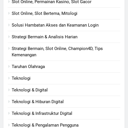
Slot Online, Permainan Kasino, Slot Gacor
Slot Online, Slot Bertema, Mitologi
Solusi Hambatan Akses dan Keamanan Login
Strategi Bermain & Analisis Harian
Strategi Bermain, Slot Online, Champion4D, Tips
Kemenangan
Taruhan Olahraga
Teknologi
Teknologi & Digital
Teknologi & Hiburan Digital
Teknologi & Infrastruktur Digital
Teknologi & Pengalaman Pengguna