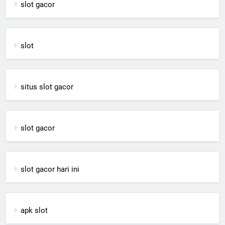
slot gacor
slot
situs slot gacor
slot gacor
slot gacor hari ini
apk slot