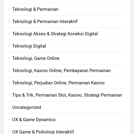
Teknologi & Permainan
Teknologi & Permainan Interaktif
Teknologi Akses & Strategi Koneksi Digital
Teknologi Digital
Teknologi, Game Online
Teknologi, Kasino Online, Pembayaran Permainan
Teknologi, Perjudian Online, Permainan Kasino
Tips & Trik, Permainan Slot, Kasino, Strategi Permainan
Uncategorized
UX & Game Dynamics
UX Game & Psikologi Interaktif