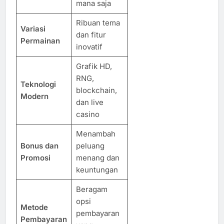
mana saja
Ribuan tema
Variasi
dan fitur
Permainan
inovatif
Grafik HD,
RNG,
Teknologi
blockchain,
Modern
dan live
casino
Menambah
Bonus dan
peluang
Promosi
menang dan
keuntungan
Beragam
opsi
Metode
pembayaran
Pembayaran