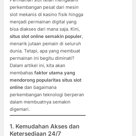
perkembangan pesat dari mesin
slot mekanis di kasino fisik hingga
menjadi permainan digital yang
bisa diakses dari mana saja. Kini,
situs slot online semakin populer
,
menarik jutaan pemain di seluruh
dunia. Tetapi, apa yang membuat
permainan ini begitu diminati?
Dalam artikel ini, kita akan
membahas
faktor utama yang
mendorong popularitas situs slot
online
dan bagaimana
perkembangan teknologi berperan
dalam membuatnya semakin
digemari.
1. Kemudahan Akses dan
Ketersediaan 24/7