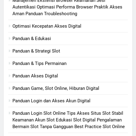
Manajemen Ekstensi Browser Keamanan Sesi
Autentikasi Optimasi Performa Browser Praktik Akses
Aman Panduan Troubleshooting
Optimasi Kecepatan Akses Digital
Panduan & Edukasi
Panduan & Strategi Slot
Panduan & Tips Permainan
Panduan Akses Digital
Panduan Game, Slot Online, Hiburan Digital
Panduan Login dan Akses Akun Digital
Panduan Login Slot Online Tips Akses Situs Slot Stabil
Keamanan Akun Slot Edukasi Slot Digital Pengalaman
Bermain Slot Tanpa Gangguan Best Practice Slot Online