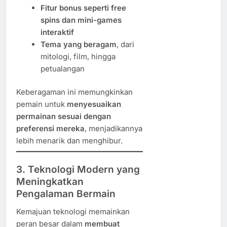
Fitur bonus seperti free
spins dan mini-games
interaktif
Tema yang beragam
, dari
mitologi, film, hingga
petualangan
Keberagaman ini memungkinkan
pemain untuk
menyesuaikan
permainan sesuai dengan
preferensi mereka
, menjadikannya
lebih menarik dan menghibur.
3. Teknologi Modern yang
Meningkatkan
Pengalaman Bermain
Kemajuan teknologi memainkan
peran besar dalam
membuat