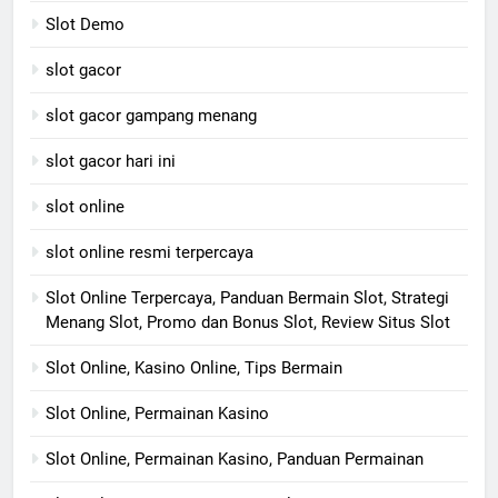
Slot Demo
slot gacor
slot gacor gampang menang
slot gacor hari ini
slot online
slot online resmi terpercaya
Slot Online Terpercaya, Panduan Bermain Slot, Strategi
Menang Slot, Promo dan Bonus Slot, Review Situs Slot
Slot Online, Kasino Online, Tips Bermain
Slot Online, Permainan Kasino
Slot Online, Permainan Kasino, Panduan Permainan