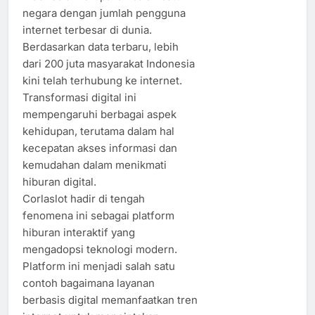
negara dengan jumlah pengguna
internet terbesar di dunia.
Berdasarkan data terbaru, lebih
dari 200 juta masyarakat Indonesia
kini telah terhubung ke internet.
Transformasi digital ini
mempengaruhi berbagai aspek
kehidupan, terutama dalam hal
kecepatan akses informasi dan
kemudahan dalam menikmati
hiburan digital.
Corlaslot hadir di tengah
fenomena ini sebagai platform
hiburan interaktif yang
mengadopsi teknologi modern.
Platform ini menjadi salah satu
contoh bagaimana layanan
berbasis digital memanfaatkan tren