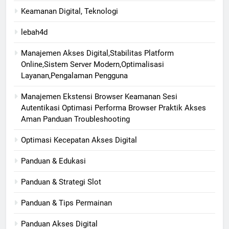
Keamanan Digital, Teknologi
lebah4d
Manajemen Akses Digital,Stabilitas Platform
Online,Sistem Server Modern,Optimalisasi
Layanan,Pengalaman Pengguna
Manajemen Ekstensi Browser Keamanan Sesi
Autentikasi Optimasi Performa Browser Praktik Akses
Aman Panduan Troubleshooting
Optimasi Kecepatan Akses Digital
Panduan & Edukasi
Panduan & Strategi Slot
Panduan & Tips Permainan
Panduan Akses Digital