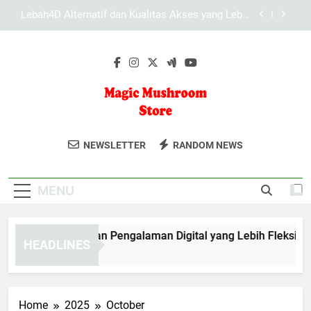
Skip
Lebah4D Alternatif dan Kualitas Akses yang Lebih
Nyaman
to
content
Tips Mempercepat Akses Saat Membuka Slot
Lebah4D agar Pengalaman Lebih Lancar
Cara Mengatasi Hambatan Akses pada LAE138
Login
Slot Lebah4D dan Pengalaman Digital yang Lebih
Fleksibel
Magic
Lebah4D Alternatif dan Kualitas Akses yang Lebih
Magic Mushroom Store Menawarkan
Nyaman
NEWSLETTER
RANDOM NEWS
Mushroom
Berbagai Produk Jamur Berkualitas
Tips Mempercepat Akses Saat Membuka Slot
Untuk Pengalaman Unik Dan Aman.
Lebah4D agar Pengalaman Lebih Lancar
Store
MENU
Cara Mengatasi Hambatan Akses pada LAE138
Login
Slot Lebah4D dan Pengalaman Digital yang Lebih Fleksibel
HEADLINES
3 Months Ago
Home
2025
October