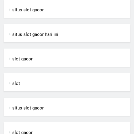
situs slot gacor
situs slot gacor hari ini
slot gacor
slot
situs slot gacor
slot gacor