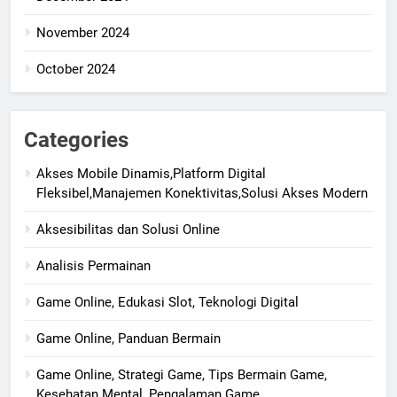
November 2024
October 2024
Categories
Akses Mobile Dinamis,Platform Digital
Fleksibel,Manajemen Konektivitas,Solusi Akses Modern
Aksesibilitas dan Solusi Online
Analisis Permainan
Game Online, Edukasi Slot, Teknologi Digital
Game Online, Panduan Bermain
Game Online, Strategi Game, Tips Bermain Game,
Kesehatan Mental, Pengalaman Game