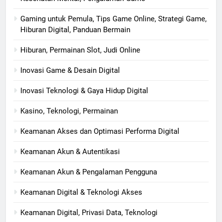
Gaming untuk Pemula, Tips Game Online, Strategi Game,
Hiburan Digital, Panduan Bermain
Hiburan, Permainan Slot, Judi Online
Inovasi Game & Desain Digital
Inovasi Teknologi & Gaya Hidup Digital
Kasino, Teknologi, Permainan
Keamanan Akses dan Optimasi Performa Digital
Keamanan Akun & Autentikasi
Keamanan Akun & Pengalaman Pengguna
Keamanan Digital & Teknologi Akses
Keamanan Digital, Privasi Data, Teknologi