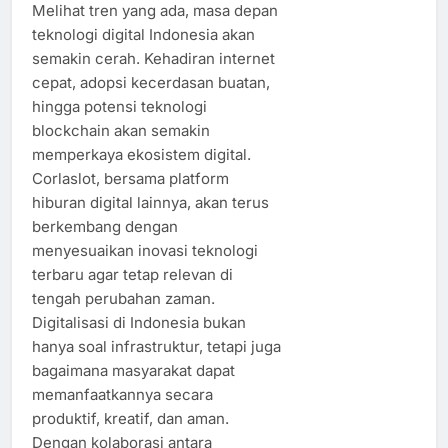
Melihat tren yang ada, masa depan
teknologi digital Indonesia akan
semakin cerah. Kehadiran internet
cepat, adopsi kecerdasan buatan,
hingga potensi teknologi
blockchain akan semakin
memperkaya ekosistem digital.
Corlaslot, bersama platform
hiburan digital lainnya, akan terus
berkembang dengan
menyesuaikan inovasi teknologi
terbaru agar tetap relevan di
tengah perubahan zaman.
Digitalisasi di Indonesia bukan
hanya soal infrastruktur, tetapi juga
bagaimana masyarakat dapat
memanfaatkannya secara
produktif, kreatif, dan aman.
Dengan kolaborasi antara