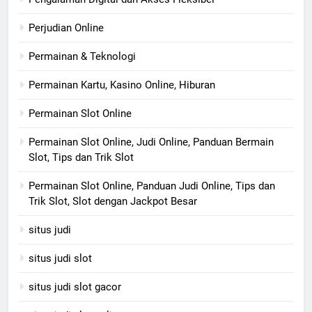
Perjudian Online
Permainan & Teknologi
Permainan Kartu, Kasino Online, Hiburan
Permainan Slot Online
Permainan Slot Online, Judi Online, Panduan Bermain
Slot, Tips dan Trik Slot
Permainan Slot Online, Panduan Judi Online, Tips dan
Trik Slot, Slot dengan Jackpot Besar
situs judi
situs judi slot
situs judi slot gacor