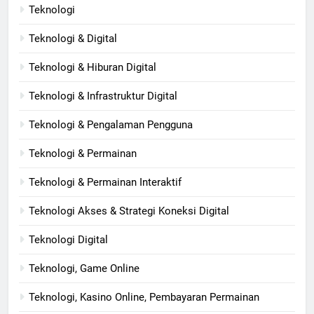
Teknologi
Teknologi & Digital
Teknologi & Hiburan Digital
Teknologi & Infrastruktur Digital
Teknologi & Pengalaman Pengguna
Teknologi & Permainan
Teknologi & Permainan Interaktif
Teknologi Akses & Strategi Koneksi Digital
Teknologi Digital
Teknologi, Game Online
Teknologi, Kasino Online, Pembayaran Permainan