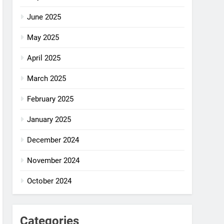
June 2025
May 2025
April 2025
March 2025
February 2025
January 2025
December 2024
November 2024
October 2024
Categories