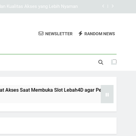
 dan Kualitas Akses yang Lebih Nyaman
ebah4D agar Pengalaman Lebih Lancar
i Hambatan Akses pada LAE138 Login
NEWSLETTER
RANDOM NEWS
ngalaman Digital yang Lebih Fleksibel
 Untuk Pengalaman Unik Dan Aman.
 dan Kualitas Akses yang Lebih Nyaman
ebah4D agar Pengalaman Lebih Lancar
i Hambatan Akses pada LAE138 Login
at Membuka Slot Lebah4D agar Pengalaman Lebih Lancar