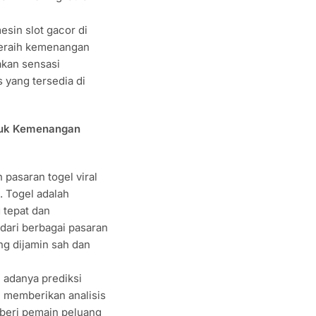
esin slot gacor di
meraih kemenangan
akan sensasi
 yang tersedia di
ntuk Kemenangan
pasaran togel viral
. Togel adalah
 tepat dan
dari berbagai pasaran
ng dijamin sah dan
 adanya prediksi
n memberikan analisis
mberi pemain peluang