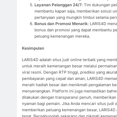
Layanan Pelanggan 24/7
: Tim dukungan pe
membantu kapan saja, memberikan solusi un
pertanyaan yang mungkin timbul selama per
Bonus dan Promosi Menarik
: LARIS4D mena
bonus dan promosi yang dapat membantu p
peluang kemenangan mereka.
Kesimpulan
LARIS4D adalah situs judi online terbaik yang mem
untuk meraih kemenangan besar melalui permainan 
viral resmi. Dengan RTP tinggi, prediksi yang akurat
pembayaran yang cepat dan aman, LARIS4D memas
meraih hadiah besar dan menikmati pengalaman be
menyenangkan. Platform ini juga memastikan bahwa
dilakukan dengan transparansi penuh, memberikan
nyaman bagi pemain. Jika Anda mencari situs judi 
memberikan peluang kemenangan besar, LARIS4D a
tepat. Bergabunglah sekarang dan nikmati kemena