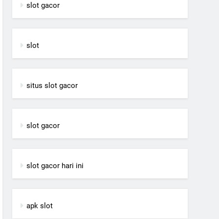
slot gacor
slot
situs slot gacor
slot gacor
slot gacor hari ini
apk slot