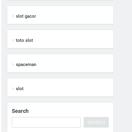
slot gacor
toto slot
spaceman
slot
Search
SEARCH