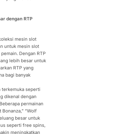
sar dengan RTP
oleksi mesin slot
n untuk mesin slot
a pemain. Dengan RTP
uang lebih besar untuk
warkan RTP yang
ma bagi banyak
 terkemuka seperti
ng dikenal dengan
 Beberapa permainan
t Bonanza,” “Wolf
eluang besar untuk
s seperti free spins,
semakin meningkatkan