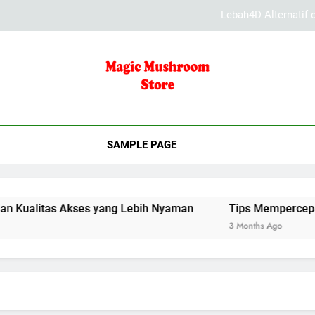
Lebah4D Alternatif
Tips Mempercepat Akses Saat Membuka Slot L
Cara Mengatas
ic Mushroom Store
Slot Lebah4D dan Pe
hroom Store Menawarkan Berbagai Produk Jamur Berkualitas
Lebah4D Alternatif
SAMPLE PAGE
Tips Mempercepat Akses Saat Membuka Slot L
Cara Mengatas
s Akses yang Lebih Nyaman
Tips Mempercepat Akses Sa
3 Months Ago