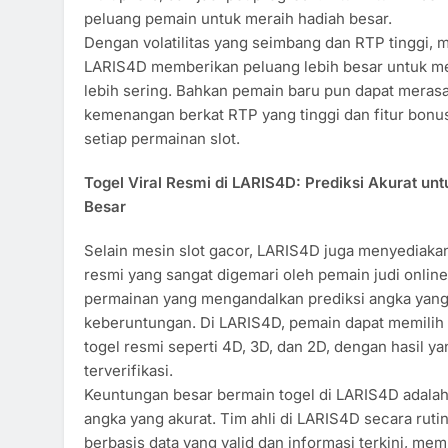
peluang pemain untuk meraih hadiah besar.
Dengan volatilitas yang seimbang dan RTP tinggi, m
LARIS4D memberikan peluang lebih besar untuk 
lebih sering. Bahkan pemain baru pun dapat meras
kemenangan berkat RTP yang tinggi dan fitur bonus
setiap permainan slot.
Togel Viral Resmi di LARIS4D: Prediksi Akurat u
Besar
Selain mesin slot gacor, LARIS4D juga menyediakan 
resmi yang sangat digemari oleh pemain judi online
permainan yang mengandalkan prediksi angka yang
keberuntungan. Di LARIS4D, pemain dapat memilih 
togel resmi seperti 4D, 3D, dan 2D, dengan hasil ya
terverifikasi.
Keuntungan besar bermain togel di LARIS4D adalah
angka yang akurat. Tim ahli di LARIS4D secara ruti
berbasis data yang valid dan informasi terkini, me