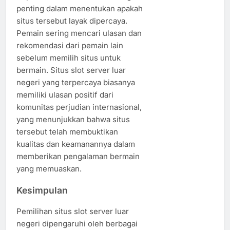
penting dalam menentukan apakah
situs tersebut layak dipercaya.
Pemain sering mencari ulasan dan
rekomendasi dari pemain lain
sebelum memilih situs untuk
bermain. Situs slot server luar
negeri yang terpercaya biasanya
memiliki ulasan positif dari
komunitas perjudian internasional,
yang menunjukkan bahwa situs
tersebut telah membuktikan
kualitas dan keamanannya dalam
memberikan pengalaman bermain
yang memuaskan.
Kesimpulan
Pemilihan situs slot server luar
negeri dipengaruhi oleh berbagai