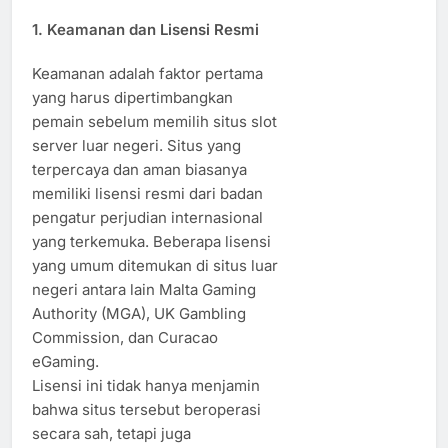
1.
Keamanan dan Lisensi Resmi
Keamanan adalah faktor pertama
yang harus dipertimbangkan
pemain sebelum memilih situs slot
server luar negeri. Situs yang
terpercaya dan aman biasanya
memiliki lisensi resmi dari badan
pengatur perjudian internasional
yang terkemuka. Beberapa lisensi
yang umum ditemukan di situs luar
negeri antara lain Malta Gaming
Authority (MGA), UK Gambling
Commission, dan Curacao
eGaming.
Lisensi ini tidak hanya menjamin
bahwa situs tersebut beroperasi
secara sah, tetapi juga