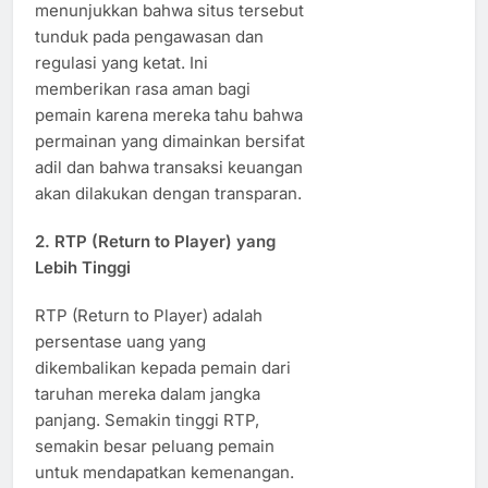
menunjukkan bahwa situs tersebut
tunduk pada pengawasan dan
regulasi yang ketat. Ini
memberikan rasa aman bagi
pemain karena mereka tahu bahwa
permainan yang dimainkan bersifat
adil dan bahwa transaksi keuangan
akan dilakukan dengan transparan.
2.
RTP (Return to Player) yang
Lebih Tinggi
RTP (Return to Player) adalah
persentase uang yang
dikembalikan kepada pemain dari
taruhan mereka dalam jangka
panjang. Semakin tinggi RTP,
semakin besar peluang pemain
untuk mendapatkan kemenangan.