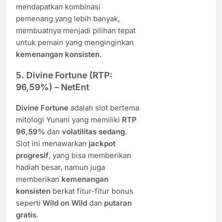
mendapatkan kombinasi
pemenang yang lebih banyak,
membuatnya menjadi pilihan tepat
untuk pemain yang menginginkan
kemenangan konsisten
.
5.
Divine Fortune (RTP:
96,59%) – NetEnt
Divine Fortune
adalah slot bertema
mitologi Yunani yang memiliki
RTP
96,59%
dan
volatilitas sedang
.
Slot ini menawarkan
jackpot
progresif
, yang bisa memberikan
hadiah besar, namun juga
memberikan
kemenangan
konsisten
berkat fitur-fitur bonus
seperti
Wild on Wild
dan
putaran
gratis
.