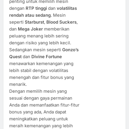
penting untuk memilih mesin
dengan
RTP tinggi
dan
volatilitas
rendah atau sedang
. Mesin
seperti
Starburst
,
Blood Suckers
,
dan
Mega Joker
memberikan
peluang menang lebih sering
dengan risiko yang lebih kecil.
Sedangkan mesin seperti
Gonzo’s
Quest
dan
Divine Fortune
menawarkan kemenangan yang
lebih stabil dengan volatilitas
menengah dan fitur bonus yang
menarik.
Dengan memilih mesin yang
sesuai dengan gaya permainan
Anda dan memanfaatkan fitur-fitur
bonus yang ada, Anda dapat
meningkatkan peluang untuk
meraih kemenangan yang lebih