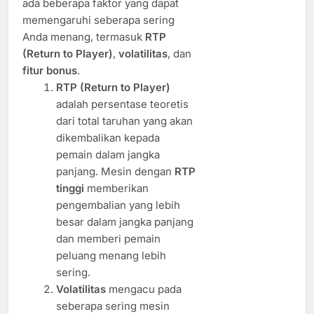
ada beberapa faktor yang dapat
memengaruhi seberapa sering
Anda menang, termasuk
RTP
(Return to Player)
,
volatilitas
, dan
fitur bonus
.
RTP (Return to Player)
adalah persentase teoretis
dari total taruhan yang akan
dikembalikan kepada
pemain dalam jangka
panjang. Mesin dengan
RTP
tinggi
memberikan
pengembalian yang lebih
besar dalam jangka panjang
dan memberi pemain
peluang menang lebih
sering.
Volatilitas
mengacu pada
seberapa sering mesin