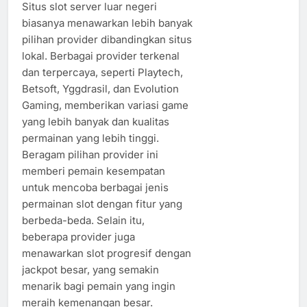
Situs slot server luar negeri
biasanya menawarkan lebih banyak
pilihan provider dibandingkan situs
lokal. Berbagai provider terkenal
dan terpercaya, seperti Playtech,
Betsoft, Yggdrasil, dan Evolution
Gaming, memberikan variasi game
yang lebih banyak dan kualitas
permainan yang lebih tinggi.
Beragam pilihan provider ini
memberi pemain kesempatan
untuk mencoba berbagai jenis
permainan slot dengan fitur yang
berbeda-beda. Selain itu,
beberapa provider juga
menawarkan slot progresif dengan
jackpot besar, yang semakin
menarik bagi pemain yang ingin
meraih kemenangan besar.