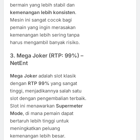
bermain yang lebih stabil dan
kemenangan lebih konsisten
.
Mesin ini sangat cocok bagi
pemain yang ingin merasakan
kemenangan lebih sering tanpa
harus mengambil banyak risiko.
3.
Mega Joker (RTP: 99%) –
NetEnt
Mega Joker
adalah slot klasik
dengan
RTP 99%
yang sangat
tinggi, menjadikannya salah satu
slot dengan pengembalian terbaik.
Slot ini menawarkan
Supermeter
Mode
, di mana pemain dapat
bertaruh lebih tinggi untuk
meningkatkan peluang
kemenangan lebih besar.