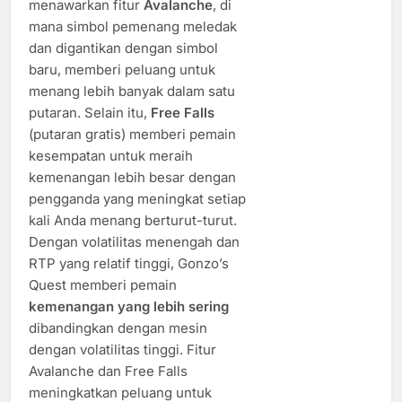
menawarkan fitur
Avalanche
, di
mana simbol pemenang meledak
dan digantikan dengan simbol
baru, memberi peluang untuk
menang lebih banyak dalam satu
putaran. Selain itu,
Free Falls
(putaran gratis) memberi pemain
kesempatan untuk meraih
kemenangan lebih besar dengan
pengganda yang meningkat setiap
kali Anda menang berturut-turut.
Dengan volatilitas menengah dan
RTP yang relatif tinggi, Gonzo’s
Quest memberi pemain
kemenangan yang lebih sering
dibandingkan dengan mesin
dengan volatilitas tinggi. Fitur
Avalanche dan Free Falls
meningkatkan peluang untuk