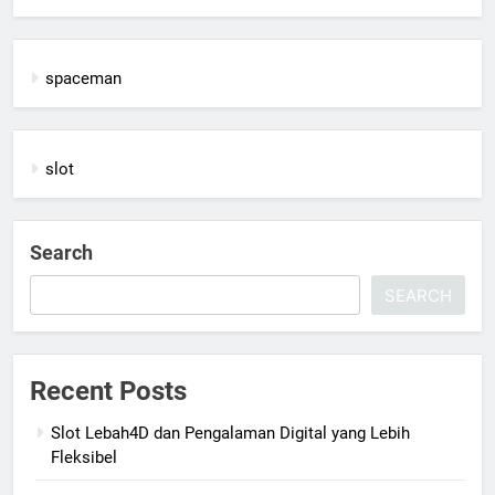
spaceman
slot
Search
SEARCH
Recent Posts
Slot Lebah4D dan Pengalaman Digital yang Lebih
Fleksibel