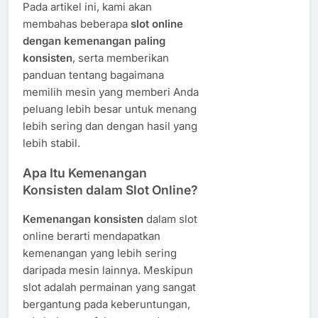
Pada artikel ini, kami akan
membahas beberapa
slot online
dengan kemenangan paling
konsisten
, serta memberikan
panduan tentang bagaimana
memilih mesin yang memberi Anda
peluang lebih besar untuk menang
lebih sering dan dengan hasil yang
lebih stabil.
Apa Itu Kemenangan
Konsisten dalam Slot Online?
Kemenangan konsisten
dalam slot
online berarti mendapatkan
kemenangan yang lebih sering
daripada mesin lainnya. Meskipun
slot adalah permainan yang sangat
bergantung pada keberuntungan,