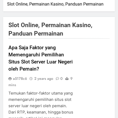
Slot Online, Permainan Kasino, Panduan Permainan
Slot Online, Permainan Kasino,
Panduan Permainan
Apa Saja Faktor yang
Memengaruhi Pemilihan
Situs Slot Server Luar Negeri
oleh Pemain?
a5178c6
2 years ago
0
9
mins
Temukan faktor-faktor utama yang
memengaruhi pemilihan situs slot
server luar negeri oleh pemain.
Dari RTP, keamanan, hingga bonus