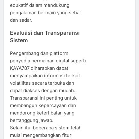
edukatif dalam mendukung
pengalaman bermain yang sehat
dan sadar.
Evaluasi dan Transparansi
Sistem
Pengembang dan platform
penyedia permainan digital seperti
KAYA787 diharapkan dapat
menyampaikan informasi terkait
volatilitas secara terbuka dan
dapat diakses dengan mudah.
Transparansi ini penting untuk
membangun kepercayaan dan
mendorong keterlibatan yang
bertanggung jawab.
Selain itu, beberapa sistem telah
mulai mengembangkan fitur