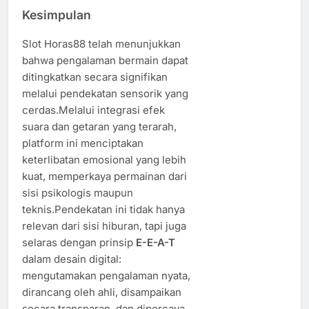
Kesimpulan
Slot Horas88 telah menunjukkan
bahwa pengalaman bermain dapat
ditingkatkan secara signifikan
melalui pendekatan sensorik yang
cerdas.Melalui integrasi efek
suara dan getaran yang terarah,
platform ini menciptakan
keterlibatan emosional yang lebih
kuat, memperkaya permainan dari
sisi psikologis maupun
teknis.Pendekatan ini tidak hanya
relevan dari sisi hiburan, tapi juga
selaras dengan prinsip
E-E-A-T
dalam desain digital:
mengutamakan pengalaman nyata,
dirancang oleh ahli, disampaikan
secara transparan, dan dipercaya