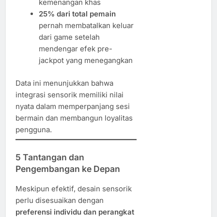
kemenangan khas
25% dari total pemain
pernah membatalkan keluar
dari game setelah
mendengar efek pre-
jackpot yang menegangkan
Data ini menunjukkan bahwa
integrasi sensorik memiliki nilai
nyata dalam memperpanjang sesi
bermain dan membangun loyalitas
pengguna.
5 Tantangan dan
Pengembangan ke Depan
Meskipun efektif, desain sensorik
perlu disesuaikan dengan
preferensi individu dan perangkat