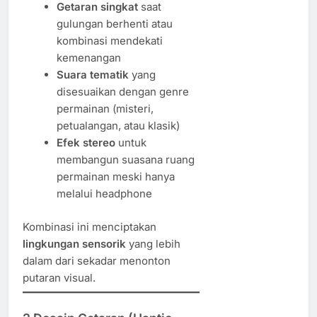
Getaran singkat
saat
gulungan berhenti atau
kombinasi mendekati
kemenangan
Suara tematik
yang
disesuaikan dengan genre
permainan (misteri,
petualangan, atau klasik)
Efek stereo
untuk
membangun suasana ruang
permainan meski hanya
melalui headphone
Kombinasi ini menciptakan
lingkungan sensorik
yang lebih
dalam dari sekadar menonton
putaran visual.