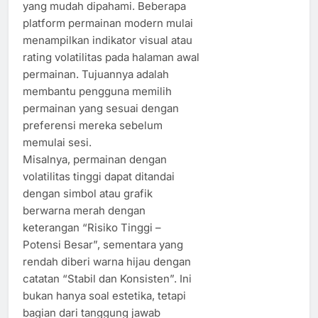
yang mudah dipahami. Beberapa
platform permainan modern mulai
menampilkan indikator visual atau
rating volatilitas pada halaman awal
permainan. Tujuannya adalah
membantu pengguna memilih
permainan yang sesuai dengan
preferensi mereka sebelum
memulai sesi.
Misalnya, permainan dengan
volatilitas tinggi dapat ditandai
dengan simbol atau grafik
berwarna merah dengan
keterangan “Risiko Tinggi –
Potensi Besar”, sementara yang
rendah diberi warna hijau dengan
catatan “Stabil dan Konsisten”. Ini
bukan hanya soal estetika, tetapi
bagian dari tanggung jawab