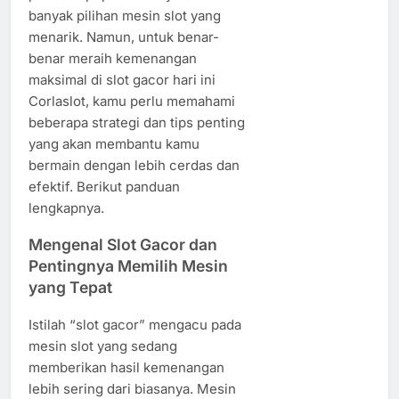
banyak pilihan mesin slot yang
menarik. Namun, untuk benar-
benar meraih kemenangan
maksimal di slot gacor hari ini
Corlaslot, kamu perlu memahami
beberapa strategi dan tips penting
yang akan membantu kamu
bermain dengan lebih cerdas dan
efektif. Berikut panduan
lengkapnya.
Mengenal Slot Gacor dan
Pentingnya Memilih Mesin
yang Tepat
Istilah “slot gacor” mengacu pada
mesin slot yang sedang
memberikan hasil kemenangan
lebih sering dari biasanya. Mesin