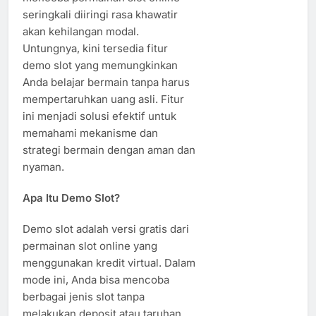
seringkali diiringi rasa khawatir
akan kehilangan modal.
Untungnya, kini tersedia fitur
demo slot yang memungkinkan
Anda belajar bermain tanpa harus
mempertaruhkan uang asli. Fitur
ini menjadi solusi efektif untuk
memahami mekanisme dan
strategi bermain dengan aman dan
nyaman.
Apa Itu Demo Slot?
Demo slot adalah versi gratis dari
permainan slot online yang
menggunakan kredit virtual. Dalam
mode ini, Anda bisa mencoba
berbagai jenis slot tanpa
melakukan deposit atau taruhan