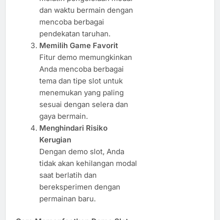
dan waktu bermain dengan
mencoba berbagai
pendekatan taruhan.
Memilih Game Favorit
Fitur demo memungkinkan
Anda mencoba berbagai
tema dan tipe slot untuk
menemukan yang paling
sesuai dengan selera dan
gaya bermain.
Menghindari Risiko
Kerugian
Dengan demo slot, Anda
tidak akan kehilangan modal
saat berlatih dan
bereksperimen dengan
permainan baru.