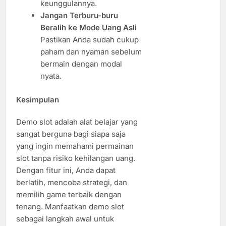
keunggulannya.
Jangan Terburu-buru
Beralih ke Mode Uang Asli
Pastikan Anda sudah cukup
paham dan nyaman sebelum
bermain dengan modal
nyata.
Kesimpulan
Demo slot adalah alat belajar yang
sangat berguna bagi siapa saja
yang ingin memahami permainan
slot tanpa risiko kehilangan uang.
Dengan fitur ini, Anda dapat
berlatih, mencoba strategi, dan
memilih game terbaik dengan
tenang. Manfaatkan demo slot
sebagai langkah awal untuk