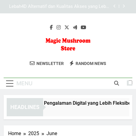
Skip
Tips Mempercepat Akses Saat Membuka Slot
to
Lebah4D agar Pengalaman Lebih Lancar
content
Cara Mengatasi Hambatan Akses pada LAE138
Login
Slot Lebah4D dan Pengalaman Digital yang Lebih
Fleksibel
Lebah4D Alternatif dan Kualitas Akses yang Lebih
Nyaman
Magic
Magic Mushroom Store Menawarkan
Tips Mempercepat Akses Saat Membuka Slot
NEWSLETTER
RANDOM NEWS
Lebah4D agar Pengalaman Lebih Lancar
Mushroom
Berbagai Produk Jamur Berkualitas
Cara Mengatasi Hambatan Akses pada LAE138
Untuk Pengalaman Unik Dan Aman.
Login
Store
MENU
ot Lebah4D dan Pengalaman Digital yang Lebih Fleksibel
HEADLINES
Months Ago
Home
2025
June