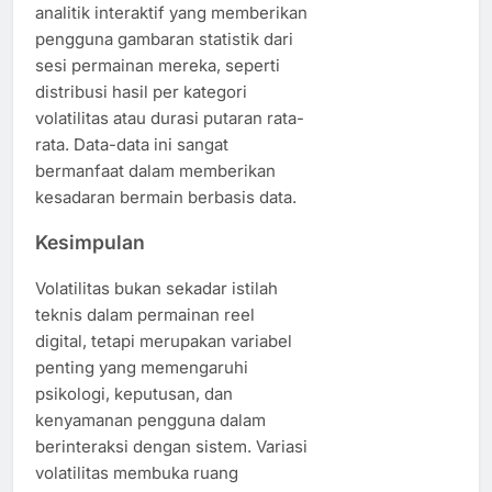
analitik interaktif yang memberikan
pengguna gambaran statistik dari
sesi permainan mereka, seperti
distribusi hasil per kategori
volatilitas atau durasi putaran rata-
rata. Data-data ini sangat
bermanfaat dalam memberikan
kesadaran bermain berbasis data.
Kesimpulan
Volatilitas bukan sekadar istilah
teknis dalam permainan reel
digital, tetapi merupakan variabel
penting yang memengaruhi
psikologi, keputusan, dan
kenyamanan pengguna dalam
berinteraksi dengan sistem. Variasi
volatilitas membuka ruang