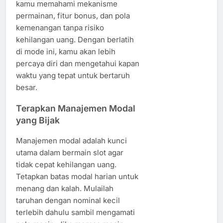
kamu memahami mekanisme
permainan, fitur bonus, dan pola
kemenangan tanpa risiko
kehilangan uang. Dengan berlatih
di mode ini, kamu akan lebih
percaya diri dan mengetahui kapan
waktu yang tepat untuk bertaruh
besar.
Terapkan Manajemen Modal
yang Bijak
Manajemen modal adalah kunci
utama dalam bermain slot agar
tidak cepat kehilangan uang.
Tetapkan batas modal harian untuk
menang dan kalah. Mulailah
taruhan dengan nominal kecil
terlebih dahulu sambil mengamati