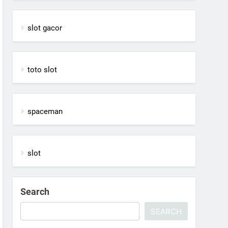
slot gacor
toto slot
spaceman
slot
Search
SEARCH