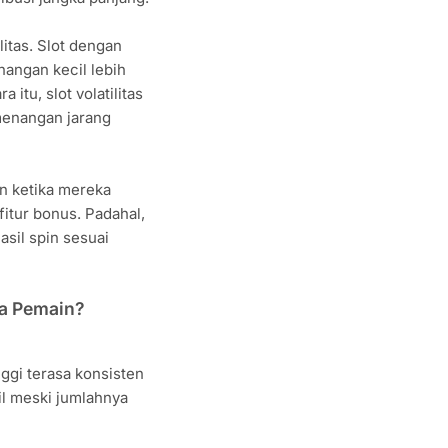
litas. Slot dengan
angan kecil lebih
 itu, slot volatilitas
emenangan jarang
n ketika mereka
itur bonus. Padahal,
asil spin sesuai
ta Pemain?
ggi terasa konsisten
l meski jumlahnya