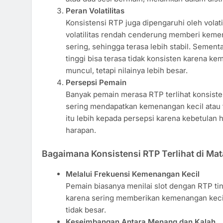
Peran Volatilitas
Konsistensi RTP juga dipengaruhi oleh volati
volatilitas rendah cenderung memberi kemen
sering, sehingga terasa lebih stabil. Sementara
tinggi bisa terasa tidak konsisten karena k
muncul, tetapi nilainya lebih besar.
Persepsi Pemain
Banyak pemain merasa RTP terlihat konsiste
sering mendapatkan kemenangan kecil atau f
itu lebih kepada persepsi karena kebetulan h
harapan.
Bagaimana Konsistensi RTP Terlihat di Ma
Melalui Frekuensi Kemenangan Kecil
Pemain biasanya menilai slot dengan RTP tin
karena sering memberikan kemenangan keci
tidak besar.
Keseimbangan Antara Menang dan Kalah