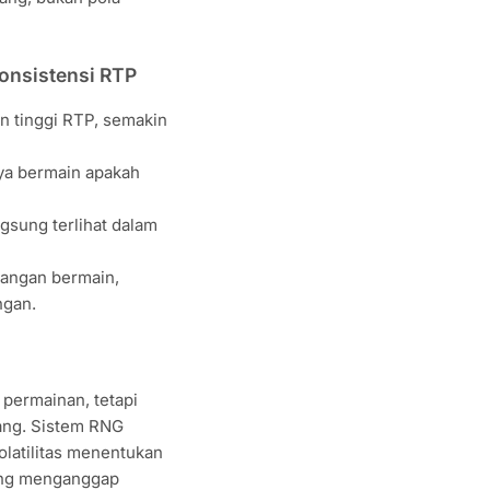
onsistensi RTP
 tinggi RTP, semakin
a bermain apakah
sung terlihat dalam
angan bermain,
ngan.
 permainan, tetapi
jang. Sistem RNG
olatilitas menentukan
ing menganggap