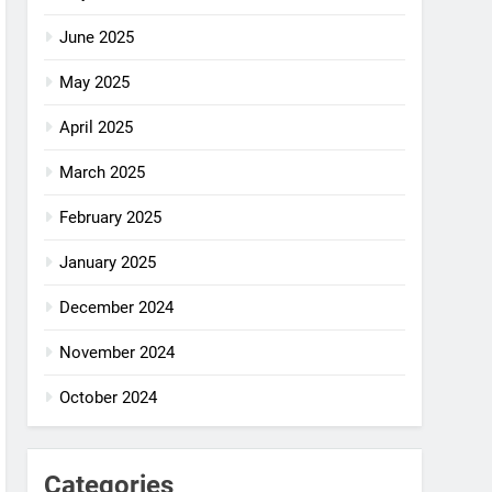
June 2025
May 2025
April 2025
March 2025
February 2025
January 2025
December 2024
November 2024
October 2024
Categories