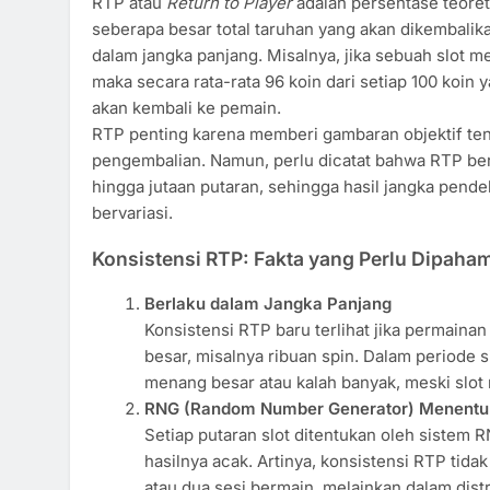
RTP atau
Return to Player
adalah persentase teore
seberapa besar total taruhan yang akan dikembali
dalam jangka panjang. Misalnya, jika sebuah slot m
maka secara rata-rata 96 koin dari setiap 100 koin 
akan kembali ke pemain.
RTP penting karena memberi gambaran objektif ten
pengembalian. Namun, perlu dicatat bahwa RTP ber
hingga jutaan putaran, sehingga hasil jangka pende
bervariasi.
Konsistensi RTP: Fakta yang Perlu Dipaha
Berlaku dalam Jangka Panjang
Konsistensi RTP baru terlihat jika permainan
besar, misalnya ribuan spin. Dalam periode s
menang besar atau kalah banyak, meski slot 
RNG (Random Number Generator) Menentuk
Setiap putaran slot ditentukan oleh sistem
hasilnya acak. Artinya, konsistensi RTP tida
atau dua sesi bermain, melainkan dalam distr