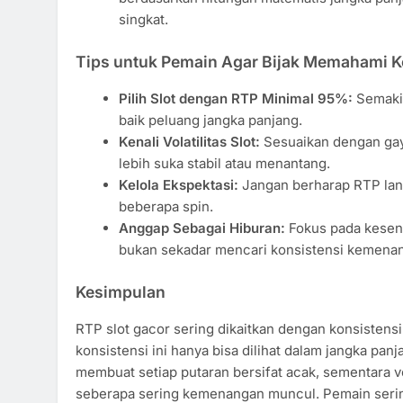
singkat.
Tips untuk Pemain Agar Bijak Memahami K
Pilih Slot dengan RTP Minimal 95%:
Semakin
baik peluang jangka panjang.
Kenali Volatilitas Slot:
Sesuaikan dengan gay
lebih suka stabil atau menantang.
Kelola Ekspektasi:
Jangan berharap RTP lang
beberapa spin.
Anggap Sebagai Hiburan:
Fokus pada kesen
bukan sekadar mencari konsistensi kemena
Kesimpulan
RTP slot gacor sering dikaitkan dengan konsistensi
konsistensi ini hanya bisa dilihat dalam jangka pan
membuat setiap putaran bersifat acak, sementara v
seberapa sering kemenangan muncul. Pemain ser