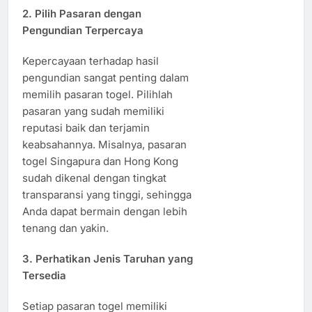
2.
Pilih Pasaran dengan
Pengundian Terpercaya
Kepercayaan terhadap hasil
pengundian sangat penting dalam
memilih pasaran togel. Pilihlah
pasaran yang sudah memiliki
reputasi baik dan terjamin
keabsahannya. Misalnya, pasaran
togel Singapura dan Hong Kong
sudah dikenal dengan tingkat
transparansi yang tinggi, sehingga
Anda dapat bermain dengan lebih
tenang dan yakin.
3.
Perhatikan Jenis Taruhan yang
Tersedia
Setiap pasaran togel memiliki