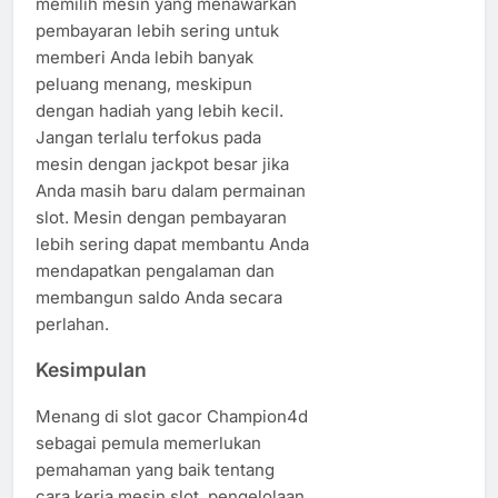
memilih mesin yang menawarkan
pembayaran lebih sering untuk
memberi Anda lebih banyak
peluang menang, meskipun
dengan hadiah yang lebih kecil.
Jangan terlalu terfokus pada
mesin dengan jackpot besar jika
Anda masih baru dalam permainan
slot. Mesin dengan pembayaran
lebih sering dapat membantu Anda
mendapatkan pengalaman dan
membangun saldo Anda secara
perlahan.
Kesimpulan
Menang di slot gacor Champion4d
sebagai pemula memerlukan
pemahaman yang baik tentang
cara kerja mesin slot, pengelolaan