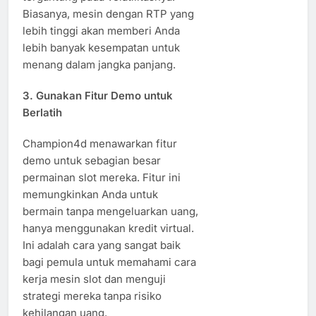
Biasanya, mesin dengan RTP yang
lebih tinggi akan memberi Anda
lebih banyak kesempatan untuk
menang dalam jangka panjang.
3.
Gunakan Fitur Demo untuk
Berlatih
Champion4d menawarkan fitur
demo untuk sebagian besar
permainan slot mereka. Fitur ini
memungkinkan Anda untuk
bermain tanpa mengeluarkan uang,
hanya menggunakan kredit virtual.
Ini adalah cara yang sangat baik
bagi pemula untuk memahami cara
kerja mesin slot dan menguji
strategi mereka tanpa risiko
kehilangan uang.