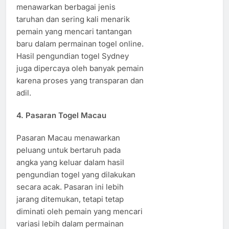
menawarkan berbagai jenis
taruhan dan sering kali menarik
pemain yang mencari tantangan
baru dalam permainan togel online.
Hasil pengundian togel Sydney
juga dipercaya oleh banyak pemain
karena proses yang transparan dan
adil.
4.
Pasaran Togel Macau
Pasaran Macau menawarkan
peluang untuk bertaruh pada
angka yang keluar dalam hasil
pengundian togel yang dilakukan
secara acak. Pasaran ini lebih
jarang ditemukan, tetapi tetap
diminati oleh pemain yang mencari
variasi lebih dalam permainan