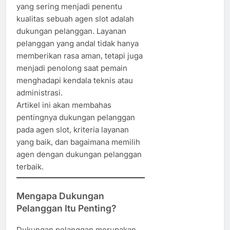
yang sering menjadi penentu
kualitas sebuah agen slot adalah
dukungan pelanggan. Layanan
pelanggan yang andal tidak hanya
memberikan rasa aman, tetapi juga
menjadi penolong saat pemain
menghadapi kendala teknis atau
administrasi.
Artikel ini akan membahas
pentingnya dukungan pelanggan
pada agen slot, kriteria layanan
yang baik, dan bagaimana memilih
agen dengan dukungan pelanggan
terbaik.
Mengapa Dukungan
Pelanggan Itu Penting?
Dukungan pelanggan merupakan