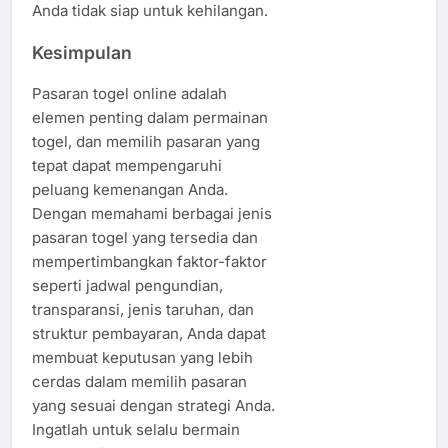
Anda tidak siap untuk kehilangan.
Kesimpulan
Pasaran togel online adalah
elemen penting dalam permainan
togel, dan memilih pasaran yang
tepat dapat mempengaruhi
peluang kemenangan Anda.
Dengan memahami berbagai jenis
pasaran togel yang tersedia dan
mempertimbangkan faktor-faktor
seperti jadwal pengundian,
transparansi, jenis taruhan, dan
struktur pembayaran, Anda dapat
membuat keputusan yang lebih
cerdas dalam memilih pasaran
yang sesuai dengan strategi Anda.
Ingatlah untuk selalu bermain