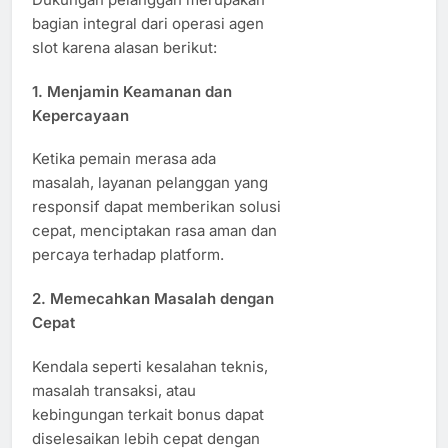
bagian integral dari operasi agen
slot karena alasan berikut:
1. Menjamin Keamanan dan
Kepercayaan
Ketika pemain merasa ada
masalah, layanan pelanggan yang
responsif dapat memberikan solusi
cepat, menciptakan rasa aman dan
percaya terhadap platform.
2. Memecahkan Masalah dengan
Cepat
Kendala seperti kesalahan teknis,
masalah transaksi, atau
kebingungan terkait bonus dapat
diselesaikan lebih cepat dengan