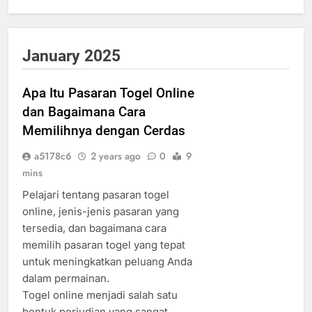
January 2025
Apa Itu Pasaran Togel Online
dan Bagaimana Cara
Memilihnya dengan Cerdas
a5178c6
2 years ago
0
9
mins
Pelajari tentang pasaran togel
online, jenis-jenis pasaran yang
tersedia, dan bagaimana cara
memilih pasaran togel yang tepat
untuk meningkatkan peluang Anda
dalam permainan.
Togel online menjadi salah satu
bentuk perjudian yang sangat