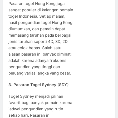
Pasaran togel Hong Kong juga
sangat populer di kalangan pemain
togel Indonesia. Setiap malam,
hasil pengundian togel Hong Kong
diumumkan, dan pemain dapat
memasang taruhan pada berbagai
jenis taruhan seperti 4D, 3D, 2D,
atau colok bebas. Salah satu
alasan pasaran ini banyak diminati
adalah karena adanya frekuensi
pengundian yang tinggi dan
peluang variasi angka yang besar.
3.
Pasaran Togel Sydney (SDY)
Togel Sydney menjadi pilihan
favorit bagi banyak pemain karena
jadwal pengundian yang rutin
setiap hari. Pasaran ini