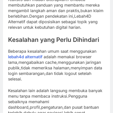
membutuhkan panduan yang membantu mereka
mengambil langkah aman dan praktis,bukan klaim
berlebihan.Dengan pendekatan ini,Lebah4D
Alternatif dapat diposisikan sebagai topik yang
relevan untuk kebutuhan digital harian.
Kesalahan yang Perlu Dihindari
Beberapa kesalahan umum saat menggunakan
lebah4d alternatif
adalah memakai browser
lama,mengabaikan cache,menggunakan jaringan
publik,tidak memeriksa halaman,menyimpan data
login sembarangan,dan tidak logout setelah
selesai.
Kesalahan lain adalah langsung membuka banyak
menu tanpa membaca instruksi.Pengguna
sebaiknya memahami
dashboard,profil,pengaturan,dan pusat bantuan
terlebih dahulu agar navigasi lebih cepat.