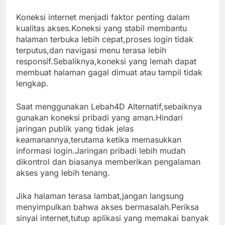
Koneksi internet menjadi faktor penting dalam
kualitas akses.Koneksi yang stabil membantu
halaman terbuka lebih cepat,proses login tidak
terputus,dan navigasi menu terasa lebih
responsif.Sebaliknya,koneksi yang lemah dapat
membuat halaman gagal dimuat atau tampil tidak
lengkap.
Saat menggunakan Lebah4D Alternatif,sebaiknya
gunakan koneksi pribadi yang aman.Hindari
jaringan publik yang tidak jelas
keamanannya,terutama ketika memasukkan
informasi login.Jaringan pribadi lebih mudah
dikontrol dan biasanya memberikan pengalaman
akses yang lebih tenang.
Jika halaman terasa lambat,jangan langsung
menyimpulkan bahwa akses bermasalah.Periksa
sinyal internet,tutup aplikasi yang memakai banyak