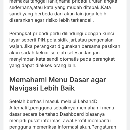
memakai tanggal lahir,nama pribadi,urutan angka
sederhana,atau kata yang mudah ditebak.Kata
sandi yang berbeda dari akun lain juga lebih
disarankan agar risiko lebih terkendali.
Perangkat pribadi perlu dilindungi dengan kunci
layar seperti PIN,pola,sidik jari,atau pengenalan
wajah.Jika perangkat digunakan bersama,pastikan
akun sudah keluar setelah selesai.Jangan
menyimpan kata sandi otomatis pada perangkat
yang dapat diakses orang lain.
Memahami Menu Dasar agar
Navigasi Lebih Baik
Setelah berhasil masuk melalui Lebah4D
Alternatif,pengguna sebaiknya memahami menu
dasar secara bertahap.Dashboard biasanya
menjadi pusat informasi awal.Profil membantu
pengguna memeriksa informasi akun.Pengaturan