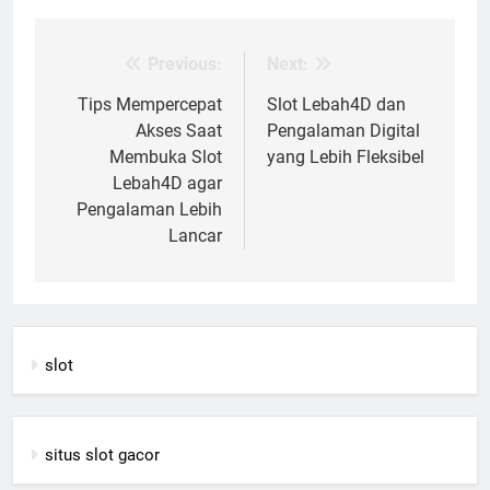
Previous:
Next:
Post
navigation
Tips Mempercepat
Slot Lebah4D dan
Akses Saat
Pengalaman Digital
Membuka Slot
yang Lebih Fleksibel
Lebah4D agar
Pengalaman Lebih
Lancar
slot
situs slot gacor