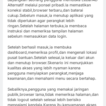
Alternatif melalui ponsel pribadi.Ia memastikan
koneksi stabil,browser terbaru,dan baterai
cukup.Sebelum masuk,ia menutup aplikasi yang
tidak diperlukan agar perangkat lebih
ringan.Setelah halaman terbuka,ia membaca
instruksi dan memeriksa tampilan halaman
sebelum memasukkan data login.
Setelah berhasil masuk,ia membuka
dashboard,memeriksa profil,dan mengenali lokasi
pusat bantuan.Setelah selesai,ia keluar dari akun
dan menutup browser.Skenario ini menunjukkan
kualitas akses yang lebih nyaman karena
pengguna menyiapkan perangkat,menjaga
keamanan,dan memahami menu secara bertahap.
Sebaliknya,pengguna yang memakai jaringan
publik,browser lama,tidak memeriksa halaman,dan
tidak logout setelah selesai lebih berisiko
mengalami kendala.Karena itu,kenyamanan akses