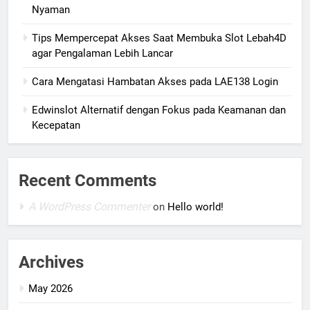
Nyaman
Tips Mempercepat Akses Saat Membuka Slot Lebah4D
agar Pengalaman Lebih Lancar
Cara Mengatasi Hambatan Akses pada LAE138 Login
Edwinslot Alternatif dengan Fokus pada Keamanan dan
Kecepatan
Recent Comments
A WordPress Commenter
on
Hello world!
Archives
May 2026