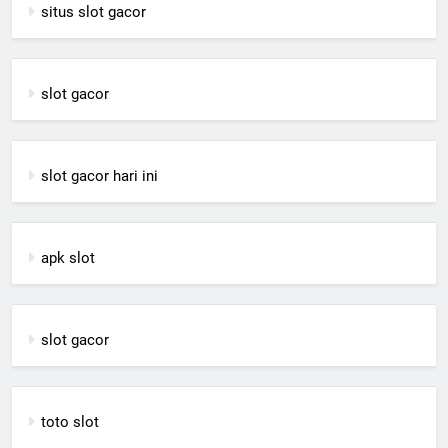
situs slot gacor
slot gacor
slot gacor hari ini
apk slot
slot gacor
toto slot