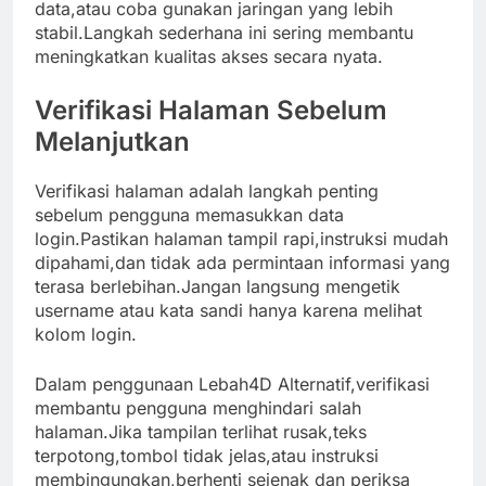
data,atau coba gunakan jaringan yang lebih
stabil.Langkah sederhana ini sering membantu
meningkatkan kualitas akses secara nyata.
Verifikasi Halaman Sebelum
Melanjutkan
Verifikasi halaman adalah langkah penting
sebelum pengguna memasukkan data
login.Pastikan halaman tampil rapi,instruksi mudah
dipahami,dan tidak ada permintaan informasi yang
terasa berlebihan.Jangan langsung mengetik
username atau kata sandi hanya karena melihat
kolom login.
Dalam penggunaan Lebah4D Alternatif,verifikasi
membantu pengguna menghindari salah
halaman.Jika tampilan terlihat rusak,teks
terpotong,tombol tidak jelas,atau instruksi
membingungkan,berhenti sejenak dan periksa