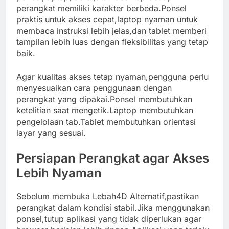
perangkat memiliki karakter berbeda.Ponsel
praktis untuk akses cepat,laptop nyaman untuk
membaca instruksi lebih jelas,dan tablet memberi
tampilan lebih luas dengan fleksibilitas yang tetap
baik.
Agar kualitas akses tetap nyaman,pengguna perlu
menyesuaikan cara penggunaan dengan
perangkat yang dipakai.Ponsel membutuhkan
ketelitian saat mengetik.Laptop membutuhkan
pengelolaan tab.Tablet membutuhkan orientasi
layar yang sesuai.
Persiapan Perangkat agar Akses
Lebih Nyaman
Sebelum membuka Lebah4D Alternatif,pastikan
perangkat dalam kondisi stabil.Jika menggunakan
ponsel,tutup aplikasi yang tidak diperlukan agar