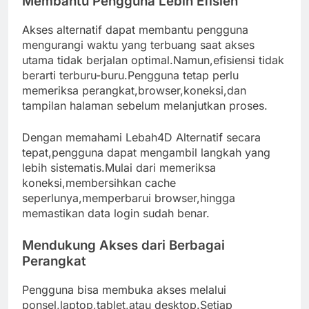
Membantu Pengguna Lebih Efisien
Akses alternatif dapat membantu pengguna
mengurangi waktu yang terbuang saat akses
utama tidak berjalan optimal.Namun,efisiensi tidak
berarti terburu-buru.Pengguna tetap perlu
memeriksa perangkat,browser,koneksi,dan
tampilan halaman sebelum melanjutkan proses.
Dengan memahami Lebah4D Alternatif secara
tepat,pengguna dapat mengambil langkah yang
lebih sistematis.Mulai dari memeriksa
koneksi,membersihkan cache
seperlunya,memperbarui browser,hingga
memastikan data login sudah benar.
Mendukung Akses dari Berbagai
Perangkat
Pengguna bisa membuka akses melalui
ponsel,laptop,tablet,atau desktop.Setiap