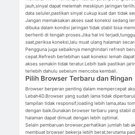
jauh,sinyal dapat melemah meskipun jaringan terlih
data seluler,pastikan sinyal cukup kuat dan tidak s
Jangan memaksakan akses saat koneksi sedang l
dibuka dalam kondisi jaringan tidak stabil bisa mem
berhenti di tengah proses.Jika hal ini terjadi,tung
saat,periksa koneksi,lalu muat ulang halaman secar
Pengguna juga sebaiknya menghindari refresh berul
cepat.Refresh berlebihan saat koneksi lemah dap
akses semakin tidak teratur.Lebih baik pastikan ja
terlebih dahulu sebelum mencoba kembali.
Pilih Browser Terbaru dan Ringan
Browser berperan penting dalam mempercepat aks
Lebah4D.Browser yang sudah lama tidak diperbaru
tampilan tidak responsif,loading lebih lama,atau tom
dengan baik.Gunakan browser terbaru yang stabil da
halaman dapat dimuat dengan lebih optimal.
Selain pembaruan browser,perhatikan jumlah tab akt
membuat browser bekerja lebih berat,terutama pad