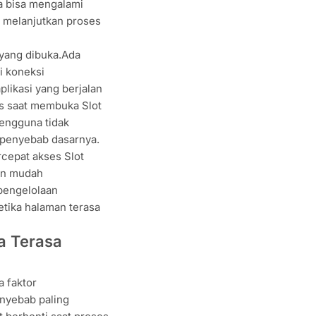
a bisa mengalami
 melanjutkan proses
 yang dibuka.Ada
i koneksi
plikasi yang berjalan
es saat membuka Slot
engguna tidak
penyebab dasarnya.
rcepat akses Slot
an mudah
pengelolaan
etika halaman terasa
a Terasa
a faktor
enyebab paling