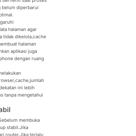
t berhenti saat proses
 belum diperbarui
timal.
garuhi
ta halaman agar
a tidak dikelola,cache
membuat halaman
nkan aplikasi juga
tphone dengan ruang
melakukan
browser,cache,jumlah
ekatan ini lebih
us tanpa mengetahui
abil
t.Sebelum membuka
p stabil.Jika
i router.Jika terlalu