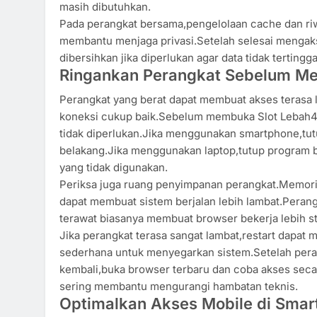
masih dibutuhkan.
Pada perangkat bersama,pengelolaan cache dan ri
membantu menjaga privasi.Setelah selesai mengaks
dibersihkan jika diperlukan agar data tidak tertingga
Ringankan Perangkat Sebelum M
Perangkat yang berat dapat membuat akses terasa
koneksi cukup baik.Sebelum membuka Slot Lebah4D
tidak diperlukan.Jika menggunakan smartphone,tutup
belakang.Jika menggunakan laptop,tutup program b
yang tidak digunakan.
Periksa juga ruang penyimpanan perangkat.Memor
dapat membuat sistem berjalan lebih lambat.Perang
terawat biasanya membuat browser bekerja lebih st
Jika perangkat terasa sangat lambat,restart dapat 
sederhana untuk menyegarkan sistem.Setelah per
kembali,buka browser terbaru dan coba akses secar
sering membantu mengurangi hambatan teknis.
Optimalkan Akses Mobile di Sma