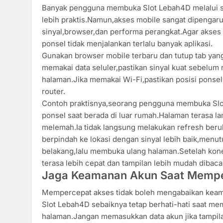
Banyak pengguna membuka Slot Lebah4D melalui 
lebih praktis.Namun,akses mobile sangat dipengaru
sinyal,browser,dan performa perangkat.Agar akses 
ponsel tidak menjalankan terlalu banyak aplikasi.
Gunakan browser mobile terbaru dan tutup tab yang
memakai data seluler,pastikan sinyal kuat sebelu
halaman.Jika memakai Wi-Fi,pastikan posisi ponsel t
router.
Contoh praktisnya,seorang pengguna membuka Slo
ponsel saat berada di luar rumah.Halaman terasa la
melemah.Ia tidak langsung melakukan refresh berul
berpindah ke lokasi dengan sinyal lebih baik,menutu
belakang,lalu membuka ulang halaman.Setelah kone
terasa lebih cepat dan tampilan lebih mudah dibaca
Jaga Keamanan Akun Saat Mempe
Mempercepat akses tidak boleh mengabaikan kea
Slot Lebah4D sebaiknya tetap berhati-hati saat m
halaman.Jangan memasukkan data akun jika tampil