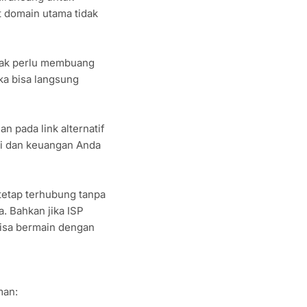
t domain utama tidak
dak perlu membuang
ka bisa langsung
 pada link alternatif
i dan keuangan Anda
tetap terhubung tanpa
. Bahkan jika ISP
isa bermain dengan
man: