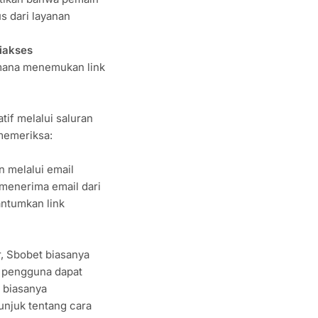
s dari layanan
iakses
mana menemukan link
tif melalui saluran
memeriksa:
 melalui email
 menerima email dari
ntumkan link
, Sbobet biasanya
 pengguna dapat
i biasanya
njuk tentang cara