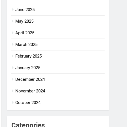
June 2025
May 2025
April 2025
March 2025
February 2025
January 2025
December 2024
November 2024
October 2024
Categories