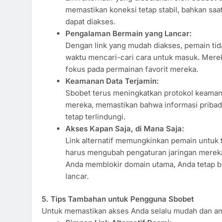
memastikan koneksi tetap stabil, bahkan saa
dapat diakses.
Pengalaman Bermain yang Lancar:
Dengan link yang mudah diakses, pemain ti
waktu mencari-cari cara untuk masuk. Mere
fokus pada permainan favorit mereka.
Keamanan Data Terjamin:
Sbobet terus meningkatkan protokol keamanan
mereka, memastikan bahwa informasi pribad
tetap terlindungi.
Akses Kapan Saja, di Mana Saja:
Link alternatif memungkinkan pemain untuk 
harus mengubah pengaturan jaringan mereka
Anda memblokir domain utama, Anda tetap b
lancar.
5. Tips Tambahan untuk Pengguna Sbobet
Untuk memastikan akses Anda selalu mudah dan a