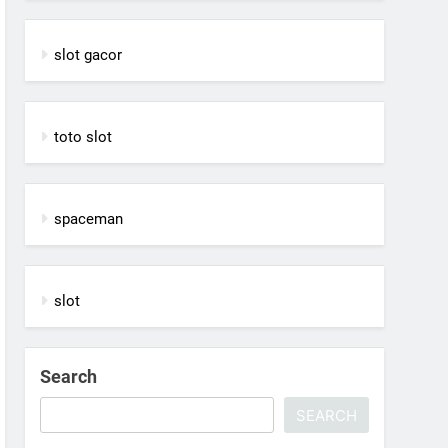
slot gacor
toto slot
spaceman
slot
Search
SEARCH