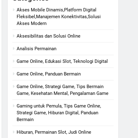
Akses Mobile Dinamis,Platform Digital
Fleksibel,Manajemen Konektivitas,Solusi
Akses Modern
Aksesibilitas dan Solusi Online
Analisis Permainan
Game Online, Edukasi Slot, Teknologi Digital
Game Online, Panduan Bermain
Game Online, Strategi Game, Tips Bermain
Game, Kesehatan Mental, Pengalaman Game
Gaming untuk Pemula, Tips Game Online,
Strategi Game, Hiburan Digital, Panduan
Bermain
Hiburan, Permainan Slot, Judi Online