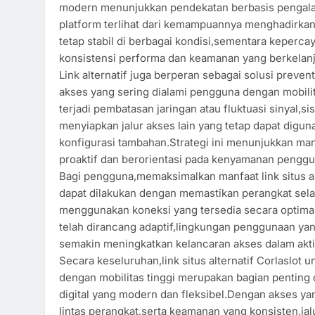
modern menunjukkan pendekatan berbasis pengala
platform terlihat dari kemampuannya menghadirkan
tetap stabil di berbagai kondisi,sementara keperca
konsistensi performa dan keamanan yang berkelanj
Link alternatif juga berperan sebagai solusi preve
akses yang sering dialami pengguna dengan mobilita
terjadi pembatasan jaringan atau fluktuasi sinyal,si
menyiapkan jalur akses lain yang tetap dapat digun
konfigurasi tambahan.Strategi ini menunjukkan ma
proaktif dan berorientasi pada kenyamanan penggu
Bagi pengguna,memaksimalkan manfaat link situs alt
dapat dilakukan dengan memastikan perangkat sela
menggunakan koneksi yang tersedia secara optima
telah dirancang adaptif,lingkungan penggunaan y
semakin meningkatkan kelancaran akses dalam aktiv
Secara keseluruhan,link situs alternatif Corlaslot
dengan mobilitas tinggi merupakan bagian penting d
digital yang modern dan fleksibel.Dengan akses ya
lintas perangkat,serta keamanan yang konsisten,jalu