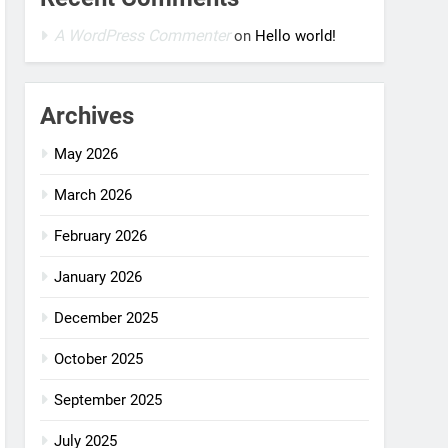
A WordPress Commenter
on
Hello world!
Archives
May 2026
March 2026
February 2026
January 2026
December 2025
October 2025
September 2025
July 2025