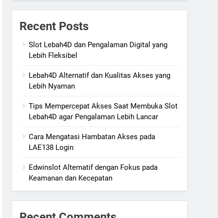
Recent Posts
Slot Lebah4D dan Pengalaman Digital yang
Lebih Fleksibel
Lebah4D Alternatif dan Kualitas Akses yang
Lebih Nyaman
Tips Mempercepat Akses Saat Membuka Slot
Lebah4D agar Pengalaman Lebih Lancar
Cara Mengatasi Hambatan Akses pada
LAE138 Login
Edwinslot Alternatif dengan Fokus pada
Keamanan dan Kecepatan
Recent Comments