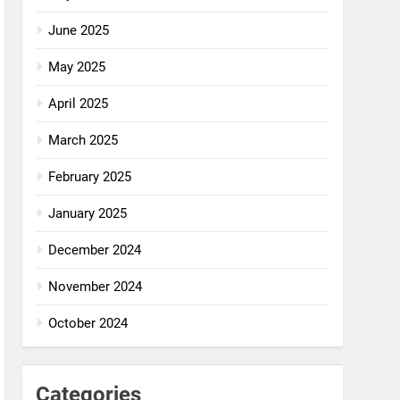
June 2025
May 2025
April 2025
March 2025
February 2025
January 2025
December 2024
November 2024
October 2024
Categories