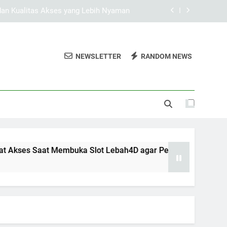
 dan Kualitas Akses yang Lebih Nyaman
ebah4D agar Pengalaman Lebih Lancar
i Hambatan Akses pada LAE138 Login
NEWSLETTER
RANDOM NEWS
ngalaman Digital yang Lebih Fleksibel
 Untuk Pengalaman Unik Dan Aman.
 dan Kualitas Akses yang Lebih Nyaman
ebah4D agar Pengalaman Lebih Lancar
i Hambatan Akses pada LAE138 Login
Saat Membuka Slot Lebah4D agar Pengalaman Lebih Lancar