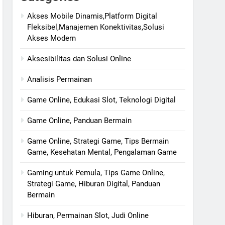
Akses Mobile Dinamis,Platform Digital
Fleksibel,Manajemen Konektivitas,Solusi
Akses Modern
Aksesibilitas dan Solusi Online
Analisis Permainan
Game Online, Edukasi Slot, Teknologi Digital
Game Online, Panduan Bermain
Game Online, Strategi Game, Tips Bermain
Game, Kesehatan Mental, Pengalaman Game
Gaming untuk Pemula, Tips Game Online,
Strategi Game, Hiburan Digital, Panduan
Bermain
Hiburan, Permainan Slot, Judi Online