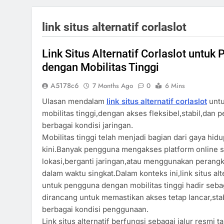
link situs alternatif corlaslot
Link Situs Alternatif Corlaslot untuk
dengan Mobilitas Tinggi
A5178c6
7 Months Ago
0
6 Mins
Ulasan mendalam
link situs alternatif corlaslot
untu
mobilitas tinggi,dengan akses fleksibel,stabil,dan p
berbagai kondisi jaringan.
Mobilitas tinggi telah menjadi bagian dari gaya hidu
kini.Banyak pengguna mengakses platform online 
lokasi,berganti jaringan,atau menggunakan perang
dalam waktu singkat.Dalam konteks ini,link situs alt
untuk pengguna dengan mobilitas tinggi hadir seba
dirancang untuk memastikan akses tetap lancar,stab
berbagai kondisi penggunaan.
Link situs alternatif berfungsi sebagai jalur resmi