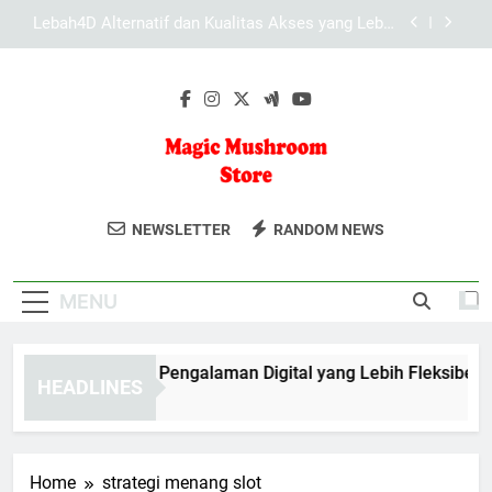
Skip
Tips Mempercepat Akses Saat Membuka Slot
to
Lebah4D agar Pengalaman Lebih Lancar
content
Cara Mengatasi Hambatan Akses pada LAE138
Login
Slot Lebah4D dan Pengalaman Digital yang Lebih
Fleksibel
Lebah4D Alternatif dan Kualitas Akses yang Lebih
Nyaman
Magic
Magic Mushroom Store Menawarkan
Tips Mempercepat Akses Saat Membuka Slot
NEWSLETTER
RANDOM NEWS
Lebah4D agar Pengalaman Lebih Lancar
Mushroom
Berbagai Produk Jamur Berkualitas
Cara Mengatasi Hambatan Akses pada LAE138
Untuk Pengalaman Unik Dan Aman.
Login
Store
MENU
ot Lebah4D dan Pengalaman Digital yang Lebih Fleksibel
HEADLINES
Months Ago
Home
strategi menang slot