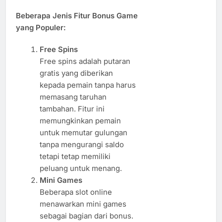
Beberapa Jenis Fitur Bonus Game
yang Populer:
Free Spins
Free spins adalah putaran
gratis yang diberikan
kepada pemain tanpa harus
memasang taruhan
tambahan. Fitur ini
memungkinkan pemain
untuk memutar gulungan
tanpa mengurangi saldo
tetapi tetap memiliki
peluang untuk menang.
Mini Games
Beberapa slot online
menawarkan mini games
sebagai bagian dari bonus.