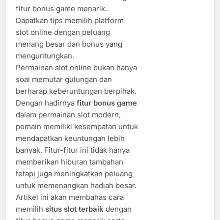
fitur bonus game menarik.
Dapatkan tips memilih platform
slot online dengan peluang
menang besar dan bonus yang
menguntungkan.
Permainan slot online bukan hanya
soal memutar gulungan dan
berharap keberuntungan berpihak.
Dengan hadirnya
fitur bonus game
dalam permainan slot modern,
pemain memiliki kesempatan untuk
mendapatkan keuntungan lebih
banyak. Fitur-fitur ini tidak hanya
memberikan hiburan tambahan
tetapi juga meningkatkan peluang
untuk memenangkan hadiah besar.
Artikel ini akan membahas cara
memilih
situs slot terbaik
dengan