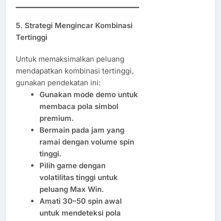
5. Strategi Mengincar Kombinasi
Tertinggi
Untuk memaksimalkan peluang
mendapatkan kombinasi tertinggi,
gunakan pendekatan ini:
Gunakan mode demo untuk
membaca pola simbol
premium.
Bermain pada jam yang
ramai dengan volume spin
tinggi.
Pilih game dengan
volatilitas tinggi untuk
peluang Max Win.
Amati 30–50 spin awal
untuk mendeteksi pola