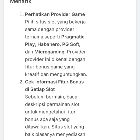
Menarik
Perhatikan Provider Game
Pilih situs slot yang bekerja
sama dengan provider
ternama seperti
Pragmatic
Play
,
Habanero
,
PG Soft
,
dan
Microgaming
. Provider-
provider ini dikenal dengan
fitur bonus game yang
kreatif dan menguntungkan.
Cek Informasi Fitur Bonus
di Setiap Slot
Sebelum bermain, baca
deskripsi permainan slot
untuk mengetahui fitur
bonus apa saja yang
ditawarkan. Situs slot yang
baik biasanya menyediakan