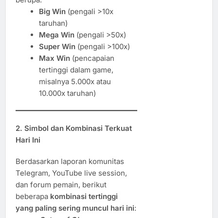
Big Win
(pengali >10x
taruhan)
Mega Win
(pengali >50x)
Super Win
(pengali >100x)
Max Win
(pencapaian
tertinggi dalam game,
misalnya 5.000x atau
10.000x taruhan)
2. Simbol dan Kombinasi Terkuat
Hari Ini
Berdasarkan laporan komunitas
Telegram, YouTube live session,
dan forum pemain, berikut
beberapa
kombinasi tertinggi
yang paling sering muncul hari ini
: