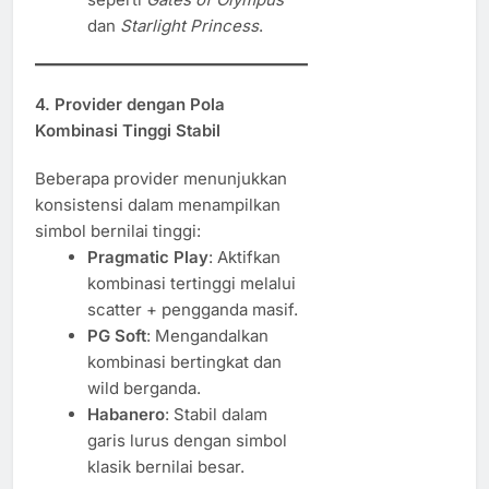
dan
Starlight Princess
.
4. Provider dengan Pola
Kombinasi Tinggi Stabil
Beberapa provider menunjukkan
konsistensi dalam menampilkan
simbol bernilai tinggi:
Pragmatic Play
: Aktifkan
kombinasi tertinggi melalui
scatter + pengganda masif.
PG Soft
: Mengandalkan
kombinasi bertingkat dan
wild berganda.
Habanero
: Stabil dalam
garis lurus dengan simbol
klasik bernilai besar.