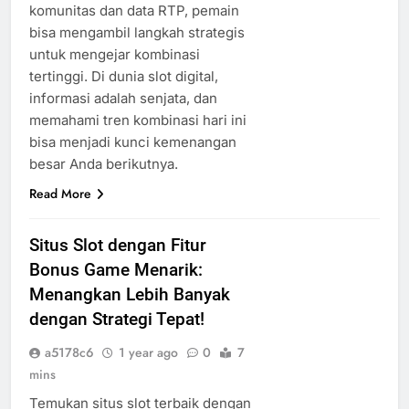
komunitas dan data RTP, pemain
bisa mengambil langkah strategis
untuk mengejar kombinasi
tertinggi. Di dunia slot digital,
informasi adalah senjata, dan
memahami tren kombinasi hari ini
bisa menjadi kunci kemenangan
besar Anda berikutnya.
Read More
Situs Slot dengan Fitur
Bonus Game Menarik:
Menangkan Lebih Banyak
dengan Strategi Tepat!
a5178c6
1 year ago
0
7
mins
Temukan situs slot terbaik dengan