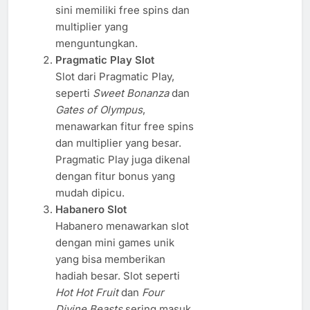
sini memiliki free spins dan
multiplier yang
menguntungkan.
Pragmatic Play Slot
Slot dari Pragmatic Play,
seperti
Sweet Bonanza
dan
Gates of Olympus
,
menawarkan fitur free spins
dan multiplier yang besar.
Pragmatic Play juga dikenal
dengan fitur bonus yang
mudah dipicu.
Habanero Slot
Habanero menawarkan slot
dengan mini games unik
yang bisa memberikan
hadiah besar. Slot seperti
Hot Hot Fruit
dan
Four
Divine Beasts
sering masuk