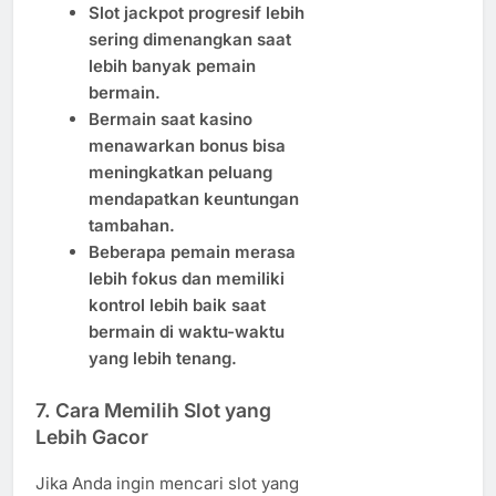
Slot jackpot progresif lebih
sering dimenangkan saat
lebih banyak pemain
bermain.
Bermain saat kasino
menawarkan bonus bisa
meningkatkan peluang
mendapatkan keuntungan
tambahan.
Beberapa pemain merasa
lebih fokus dan memiliki
kontrol lebih baik saat
bermain di waktu-waktu
yang lebih tenang.
7. Cara Memilih Slot yang
Lebih Gacor
Jika Anda ingin mencari slot yang