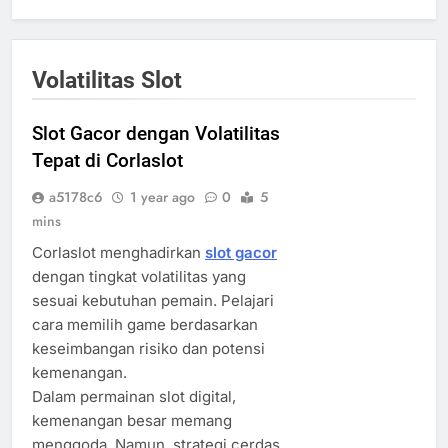
Volatilitas Slot
Slot Gacor dengan Volatilitas
Tepat di Corlaslot
a5178c6
1 year ago
0
5
mins
Corlaslot menghadirkan
slot gacor
dengan tingkat volatilitas yang
sesuai kebutuhan pemain. Pelajari
cara memilih game berdasarkan
keseimbangan risiko dan potensi
kemenangan.
Dalam permainan slot digital,
kemenangan besar memang
menggoda. Namun, strategi cerdas