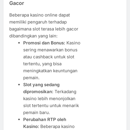
Gacor
Beberapa kasino online dapat
memiliki pengaruh terhadap
bagaimana slot terasa lebih gacor
dibandingkan yang lain:
Promosi dan Bonus:
Kasino
sering menawarkan bonus
atau cashback untuk slot
tertentu, yang bisa
meningkatkan keuntungan
pemain.
Slot yang sedang
dipromosikan:
Terkadang
kasino lebih menonjolkan
slot tertentu untuk menarik
pemain baru.
Perubahan RTP oleh
Kasino:
Beberapa kasino