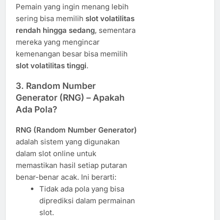
Pemain yang ingin menang lebih
sering bisa memilih
slot volatilitas
rendah hingga sedang
, sementara
mereka yang mengincar
kemenangan besar bisa memilih
slot volatilitas tinggi
.
3. Random Number
Generator (RNG) – Apakah
Ada Pola?
RNG (Random Number Generator)
adalah sistem yang digunakan
dalam slot online untuk
memastikan hasil setiap putaran
benar-benar acak. Ini berarti:
Tidak ada pola yang bisa
diprediksi dalam permainan
slot.