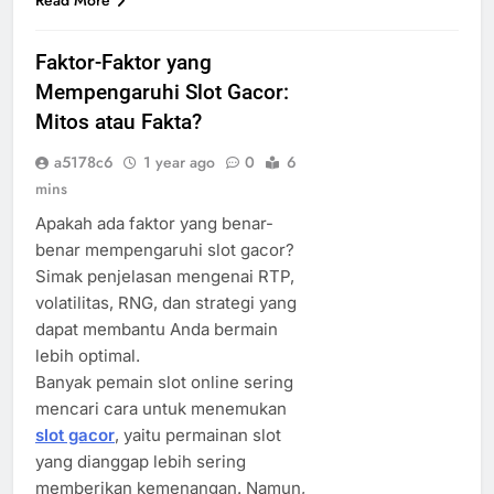
Faktor-Faktor yang
Mempengaruhi Slot Gacor:
Mitos atau Fakta?
a5178c6
1 year ago
0
6
mins
Apakah ada faktor yang benar-
benar mempengaruhi slot gacor?
Simak penjelasan mengenai RTP,
volatilitas, RNG, dan strategi yang
dapat membantu Anda bermain
lebih optimal.
Banyak pemain slot online sering
mencari cara untuk menemukan
slot gacor
, yaitu permainan slot
yang dianggap lebih sering
memberikan kemenangan. Namun,