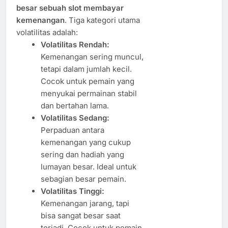
besar sebuah slot membayar
kemenangan
. Tiga kategori utama
volatilitas adalah:
Volatilitas Rendah:
Kemenangan sering muncul,
tetapi dalam jumlah kecil.
Cocok untuk pemain yang
menyukai permainan stabil
dan bertahan lama.
Volatilitas Sedang:
Perpaduan antara
kemenangan yang cukup
sering dan hadiah yang
lumayan besar. Ideal untuk
sebagian besar pemain.
Volatilitas Tinggi:
Kemenangan jarang, tapi
bisa sangat besar saat
terjadi. Cocok untuk pemain