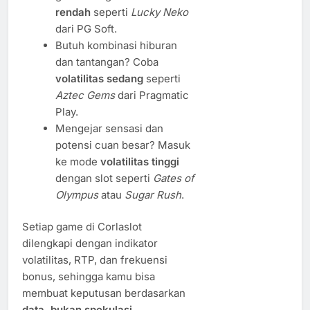
rendah
seperti
Lucky Neko
dari PG Soft.
Butuh kombinasi hiburan
dan tantangan? Coba
volatilitas sedang
seperti
Aztec Gems
dari Pragmatic
Play.
Mengejar sensasi dan
potensi cuan besar? Masuk
ke mode
volatilitas tinggi
dengan slot seperti
Gates of
Olympus
atau
Sugar Rush
.
Setiap game di Corlaslot
dilengkapi dengan indikator
volatilitas, RTP, dan frekuensi
bonus, sehingga kamu bisa
membuat keputusan berdasarkan
data, bukan spekulasi
.