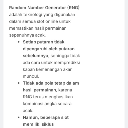
Random Number Generator (RNG)
adalah teknologi yang digunakan
dalam semua slot online untuk
memastikan hasil permainan
sepenuhnya acak.
Setiap putaran tidak
dipengaruhi oleh putaran
sebelumnya
, sehingga tidak
ada cara untuk memprediksi
kapan kemenangan akan
muncul.
Tidak ada pola tetap dalam
hasil permainan
, karena
RNG terus menghasilkan
kombinasi angka secara
acak.
Namun, beberapa slot
memiliki siklus