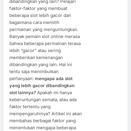
dibandingkan yang lain? Pelajari
faktor-faktor yang membuat
beberapa slot lebih gacor dan
bagaimana cara memilih
permainan yang menguntungkan.
Banyak pemain slot online merasa
bahwa beberapa permainan terasa
lebih “gacor” atau sering
memberikan kemenangan
dibandingkan yang lain. Hal ini
tentu saja menimbulkan
pertanyaan:
mengapa ada slot
yang lebih gacor dibandingkan
slot lainnya?
Apakah ini hanya
keberuntungan semata, atau ada
faktor tertentu yang
mempengaruhinya? Artikel ini akan
membahas berbagai faktor yang
menentukan mengapa beberapa