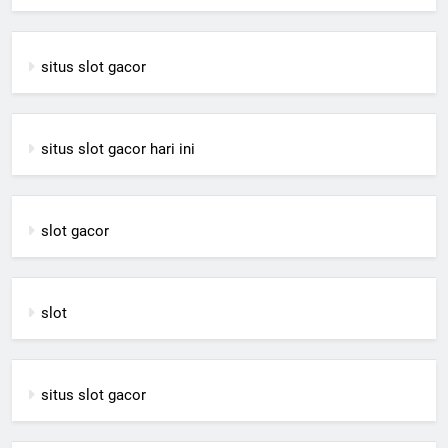
situs slot gacor
situs slot gacor hari ini
slot gacor
slot
situs slot gacor