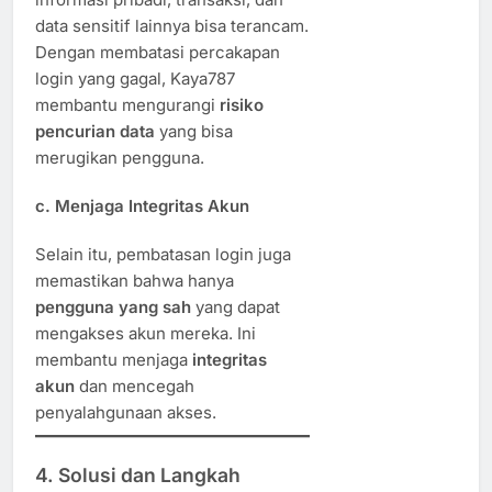
data sensitif lainnya bisa terancam.
Dengan membatasi percakapan
login yang gagal, Kaya787
membantu mengurangi
risiko
pencurian data
yang bisa
merugikan pengguna.
c.
Menjaga Integritas Akun
Selain itu, pembatasan login juga
memastikan bahwa hanya
pengguna yang sah
yang dapat
mengakses akun mereka. Ini
membantu menjaga
integritas
akun
dan mencegah
penyalahgunaan akses.
4.
Solusi dan Langkah