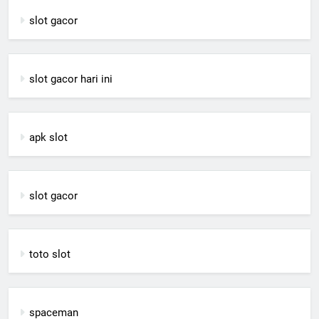
slot gacor
slot gacor hari ini
apk slot
slot gacor
toto slot
spaceman