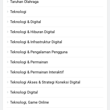
Taruhan Olahraga
Teknologi
Teknologi & Digital
Teknologi & Hiburan Digital
Teknologi & Infrastruktur Digital
Teknologi & Pengalaman Pengguna
Teknologi & Permainan
Teknologi & Permainan Interaktif
Teknologi Akses & Strategi Koneksi Digital
Teknologi Digital
Teknologi, Game Online