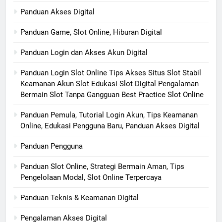
Panduan Akses Digital
Panduan Game, Slot Online, Hiburan Digital
Panduan Login dan Akses Akun Digital
Panduan Login Slot Online Tips Akses Situs Slot Stabil
Keamanan Akun Slot Edukasi Slot Digital Pengalaman
Bermain Slot Tanpa Gangguan Best Practice Slot Online
Panduan Pemula, Tutorial Login Akun, Tips Keamanan
Online, Edukasi Pengguna Baru, Panduan Akses Digital
Panduan Pengguna
Panduan Slot Online, Strategi Bermain Aman, Tips
Pengelolaan Modal, Slot Online Terpercaya
Panduan Teknis & Keamanan Digital
Pengalaman Akses Digital