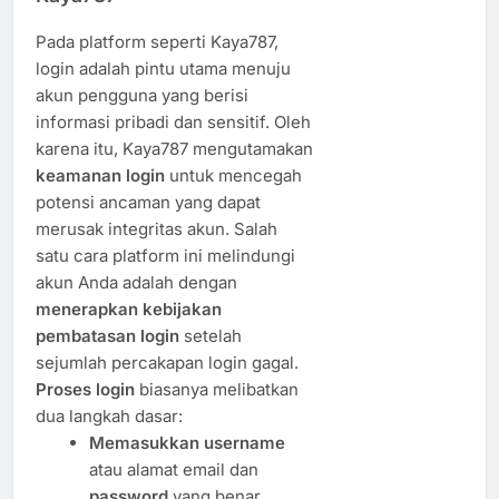
Pada platform seperti Kaya787,
login adalah pintu utama menuju
akun pengguna yang berisi
informasi pribadi dan sensitif. Oleh
karena itu, Kaya787 mengutamakan
keamanan login
untuk mencegah
potensi ancaman yang dapat
merusak integritas akun. Salah
satu cara platform ini melindungi
akun Anda adalah dengan
menerapkan kebijakan
pembatasan login
setelah
sejumlah percakapan login gagal.
Proses login
biasanya melibatkan
dua langkah dasar:
Memasukkan username
atau alamat email dan
password
yang benar.