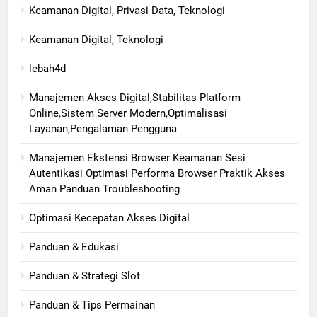
Keamanan Digital, Privasi Data, Teknologi
Keamanan Digital, Teknologi
lebah4d
Manajemen Akses Digital,Stabilitas Platform
Online,Sistem Server Modern,Optimalisasi
Layanan,Pengalaman Pengguna
Manajemen Ekstensi Browser Keamanan Sesi
Autentikasi Optimasi Performa Browser Praktik Akses
Aman Panduan Troubleshooting
Optimasi Kecepatan Akses Digital
Panduan & Edukasi
Panduan & Strategi Slot
Panduan & Tips Permainan