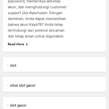
password, memeriksa aktivitas
akun, dan menghubungi customer
support jika diperlukan. Dengan
demikian, Anda dapat memastikan
bahwa akun Kaya787 Anda tetap
terlindungi dari potensi ancaman
dan tetap aman untuk digunakan.
Read More
slot
situs slot gacor
slot gacor