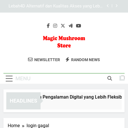
Skip
Tips Mempercepat Akses Saat Membuka Slot
to
Lebah4D agar Pengalaman Lebih Lancar
content
Cara Mengatasi Hambatan Akses pada LAE138
Login
Slot Lebah4D dan Pengalaman Digital yang Lebih
Fleksibel
Lebah4D Alternatif dan Kualitas Akses yang Lebih
Nyaman
Magic
Magic Mushroom Store Menawarkan
Tips Mempercepat Akses Saat Membuka Slot
NEWSLETTER
RANDOM NEWS
Lebah4D agar Pengalaman Lebih Lancar
Mushroom
Berbagai Produk Jamur Berkualitas
Cara Mengatasi Hambatan Akses pada LAE138
Untuk Pengalaman Unik Dan Aman.
Login
Store
MENU
lot Lebah4D dan Pengalaman Digital yang Lebih Fleksibel
HEADLINES
 Months Ago
Home
login gagal