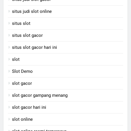
situs judi slot online
situs slot
situs slot gacor
situs slot gacor hari ini
slot
Slot Demo
slot gacor
slot gacor gampang menang
slot gacor hari ini
slot online