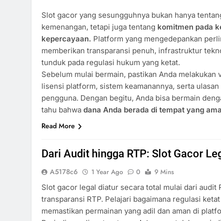
Slot gacor yang sesungguhnya bukan hanya tentan
kemenangan, tetapi juga tentang
komitmen pada 
kepercayaan.
Platform yang mengedepankan perli
memberikan transparansi penuh, infrastruktur tekno
tunduk pada regulasi hukum yang ketat.
Sebelum mulai bermain, pastikan Anda melakukan ve
lisensi platform, sistem keamanannya, serta ulasan
pengguna. Dengan begitu, Anda bisa bermain deng
tahu bahwa
dana Anda berada di tempat yang am
Read More
Dari Audit hingga RTP: Slot Gacor Leg
A5178c6
1 Year Ago
0
9 Mins
Slot gacor legal diatur secara total mulai dari audi
transparansi RTP. Pelajari bagaimana regulasi ket
memastikan permainan yang adil dan aman di platfo