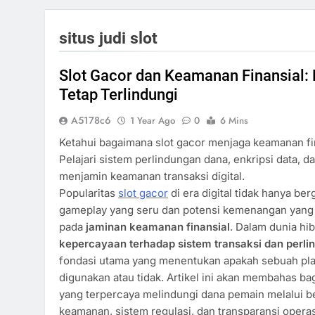
situs judi slot
Slot Gacor dan Keamanan Finansial:
Tetap Terlindungi
A5178c6
1 Year Ago
0
6 Mins
Ketahui bagaimana slot gacor menjaga keamanan fi
Pelajari sistem perlindungan dana, enkripsi data, d
menjamin keamanan transaksi digital.
Popularitas
slot gacor
di era digital tidak hanya be
gameplay yang seru dan potensi kemenangan yang ti
pada
jaminan keamanan finansial
. Dalam dunia hib
kepercayaan terhadap sistem transaksi dan perl
fondasi utama yang menentukan apakah sebuah pla
digunakan atau tidak. Artikel ini akan membahas ba
yang terpercaya melindungi dana pemain melalui be
keamanan, sistem regulasi, dan transparansi operas