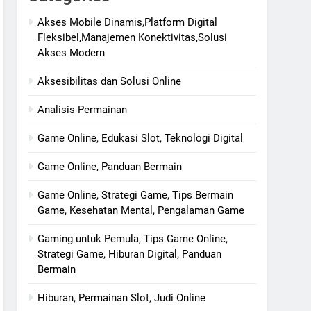
Akses Mobile Dinamis,Platform Digital
Fleksibel,Manajemen Konektivitas,Solusi
Akses Modern
Aksesibilitas dan Solusi Online
Analisis Permainan
Game Online, Edukasi Slot, Teknologi Digital
Game Online, Panduan Bermain
Game Online, Strategi Game, Tips Bermain
Game, Kesehatan Mental, Pengalaman Game
Gaming untuk Pemula, Tips Game Online,
Strategi Game, Hiburan Digital, Panduan
Bermain
Hiburan, Permainan Slot, Judi Online