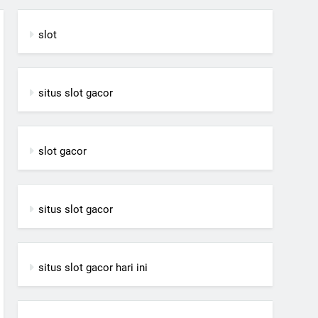
slot
situs slot gacor
slot gacor
situs slot gacor
situs slot gacor hari ini