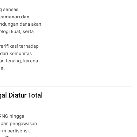
g sensasi
keamanan dan
ndungan dana akan
logi kuat, serta
rifikasi terhadap
 dari komunitas
an tenang, karena
an.
al Diatur Total
t RNG hingga
at dan pengawasan
rm berlisensi.