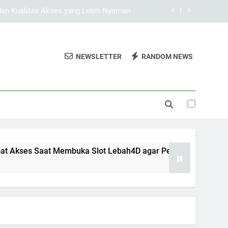
 dan Kualitas Akses yang Lebih Nyaman
ebah4D agar Pengalaman Lebih Lancar
i Hambatan Akses pada LAE138 Login
NEWSLETTER
RANDOM NEWS
ngalaman Digital yang Lebih Fleksibel
 Untuk Pengalaman Unik Dan Aman.
 dan Kualitas Akses yang Lebih Nyaman
ebah4D agar Pengalaman Lebih Lancar
i Hambatan Akses pada LAE138 Login
at Membuka Slot Lebah4D agar Pengalaman Lebih Lancar