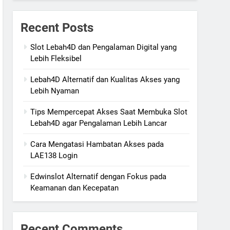
Recent Posts
Slot Lebah4D dan Pengalaman Digital yang
Lebih Fleksibel
Lebah4D Alternatif dan Kualitas Akses yang
Lebih Nyaman
Tips Mempercepat Akses Saat Membuka Slot
Lebah4D agar Pengalaman Lebih Lancar
Cara Mengatasi Hambatan Akses pada
LAE138 Login
Edwinslot Alternatif dengan Fokus pada
Keamanan dan Kecepatan
Recent Comments