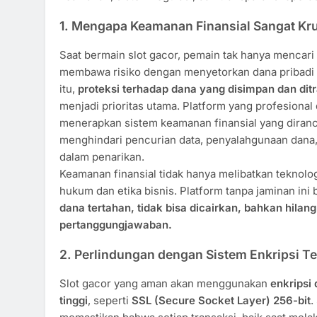
1. Mengapa Keamanan Finansial Sangat Kru
Saat bermain slot gacor, pemain tak hanya mencari 
membawa risiko dengan menyetorkan dana pribadi 
itu,
proteksi terhadap dana yang disimpan dan dit
menjadi prioritas utama. Platform yang profesional 
menerapkan sistem keamanan finansial yang diran
menghindari pencurian data, penyalahgunaan dana
dalam penarikan.
Keamanan finansial tidak hanya melibatkan teknologi
hukum dan etika bisnis. Platform tanpa jaminan in
dana tertahan, tidak bisa dicairkan, bahkan hilan
pertanggungjawaban.
2. Perlindungan dengan Sistem Enkripsi Te
Slot gacor yang aman akan menggunakan
enkripsi
tinggi
, seperti
SSL (Secure Socket Layer) 256-bit
.