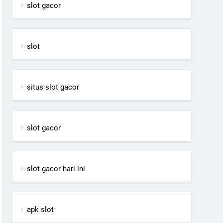
slot gacor
slot
situs slot gacor
slot gacor
slot gacor hari ini
apk slot