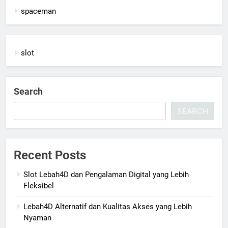
spaceman
slot
Search
SEARCH
Recent Posts
Slot Lebah4D dan Pengalaman Digital yang Lebih
Fleksibel
Lebah4D Alternatif dan Kualitas Akses yang Lebih
Nyaman