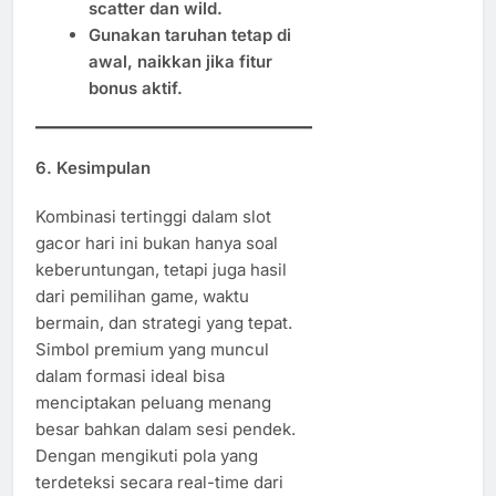
scatter dan wild.
Gunakan taruhan tetap di
awal, naikkan jika fitur
bonus aktif.
6. Kesimpulan
Kombinasi tertinggi dalam slot
gacor hari ini bukan hanya soal
keberuntungan, tetapi juga hasil
dari pemilihan game, waktu
bermain, dan strategi yang tepat.
Simbol premium yang muncul
dalam formasi ideal bisa
menciptakan peluang menang
besar bahkan dalam sesi pendek.
Dengan mengikuti pola yang
terdeteksi secara real-time dari