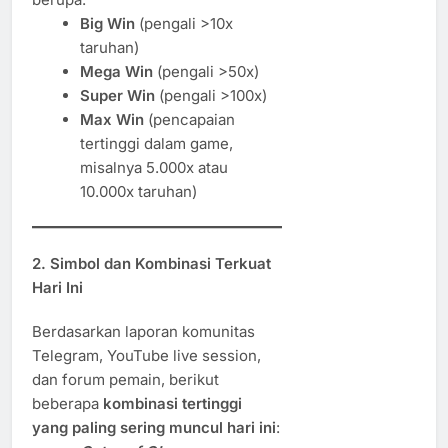
Big Win
(pengali >10x
taruhan)
Mega Win
(pengali >50x)
Super Win
(pengali >100x)
Max Win
(pencapaian
tertinggi dalam game,
misalnya 5.000x atau
10.000x taruhan)
2. Simbol dan Kombinasi Terkuat
Hari Ini
Berdasarkan laporan komunitas
Telegram, YouTube live session,
dan forum pemain, berikut
beberapa
kombinasi tertinggi
yang paling sering muncul hari ini
: