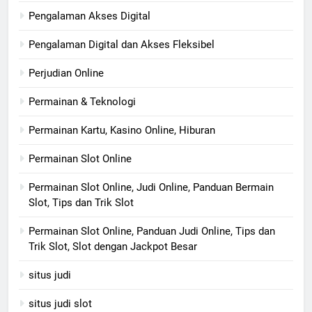
Pengalaman Akses Digital
Pengalaman Digital dan Akses Fleksibel
Perjudian Online
Permainan & Teknologi
Permainan Kartu, Kasino Online, Hiburan
Permainan Slot Online
Permainan Slot Online, Judi Online, Panduan Bermain
Slot, Tips dan Trik Slot
Permainan Slot Online, Panduan Judi Online, Tips dan
Trik Slot, Slot dengan Jackpot Besar
situs judi
situs judi slot