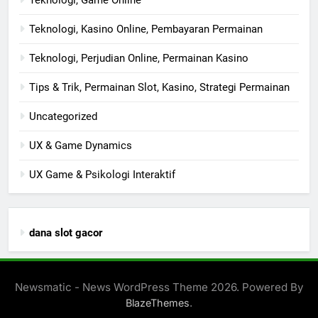
Teknologi, Kasino Online, Pembayaran Permainan
Teknologi, Perjudian Online, Permainan Kasino
Tips & Trik, Permainan Slot, Kasino, Strategi Permainan
Uncategorized
UX & Game Dynamics
UX Game & Psikologi Interaktif
dana slot gacor
Newsmatic - News WordPress Theme 2026. Powered By
.
BlazeThemes