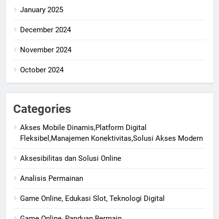
January 2025
December 2024
November 2024
October 2024
Categories
Akses Mobile Dinamis,Platform Digital
Fleksibel,Manajemen Konektivitas,Solusi Akses Modern
Aksesibilitas dan Solusi Online
Analisis Permainan
Game Online, Edukasi Slot, Teknologi Digital
Game Online, Panduan Bermain