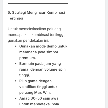
5. Strategi Mengincar Kombinasi
Tertinggi
Untuk memaksimalkan peluang
mendapatkan kombinasi tertinggi,
gunakan pendekatan ini:
Gunakan mode demo untuk
membaca pola simbol
premium.
Bermain pada jam yang
ramai dengan volume spin
tinggi.
Pilih game dengan
volatilitas tinggi untuk
peluang Max Win.
Amati 30–50 spin awal
untuk mendeteksi pola