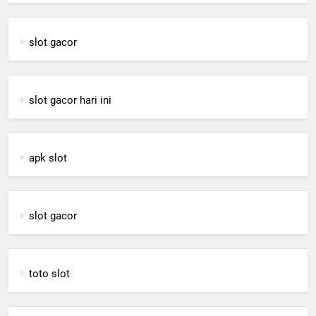
slot gacor
slot gacor hari ini
apk slot
slot gacor
toto slot