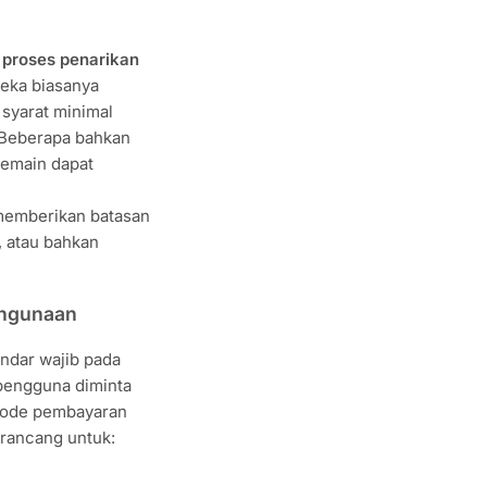
n
proses penarikan
reka biasanya
 syarat minimal
 Beberapa bahkan
emain dapat
 memberikan batasan
, atau bahkan
ahgunaan
ndar wajib pada
 pengguna diminta
etode pembayaran
irancang untuk: