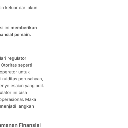
 keluar dari akun
i ini
memberikan
nansial pemain.
dari regulator
toritas seperti
perator untuk
ikuiditas perusahaan,
nyelesaian yang adil.
lator ini bisa
operasional. Maka
 menjadi langkah
manan Finansial