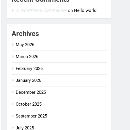
A WordPress Commenter
on
Hello world!
Archives
May 2026
March 2026
February 2026
January 2026
December 2025
October 2025
September 2025
July 2025