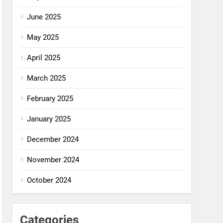
June 2025
May 2025
April 2025
March 2025
February 2025
January 2025
December 2024
November 2024
October 2024
Categories