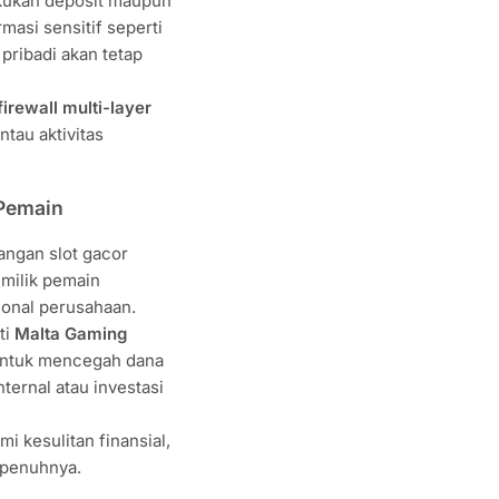
akukan deposit maupun
masi sensitif seperti
 pribadi akan tetap
firewall multi-layer
tau aktivitas
 Pemain
angan slot gacor
a milik pemain
ional perusahaan.
ti
Malta Gaming
untuk mencegah dana
ternal atau investasi
i kesulitan finansial,
epenuhnya.