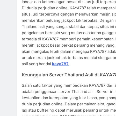
lancar dan kemenangan besar di situs judi terperca
Di dunia perjudian online, KAYA787 telah memperol
situs judi terpercaya dengan menawarkan mesin sl
memberikan peluang jackpot tak terbatas. Dengan
Thailand asli yang sangat stabil dan cepat, situs in
pengalaman bermain yang mulus dan tanpa ganggua
tersedia di KAYA787 memberi pemain kesempatan l
meraih jackpot besar berkat peluang menang yang leb
akan mengulas lebih dalam mengapa KAYA787 adala
untuk meraih jackpot tak terbatas melalui slot gaco
asli yang handal
kaya787
.
Keunggulan Server Thailand Asli di KAYA7
Salah satu faktor yang membedakan KAYA787 dari si
adalah penggunaan server Thailand asli. Server ini
kestabilan dan kecepatan yang luar biasa, yang san
dunia perjudian online. Dalam permainan slot, gang
lag atau buffering dapat merusak peluang untuk 