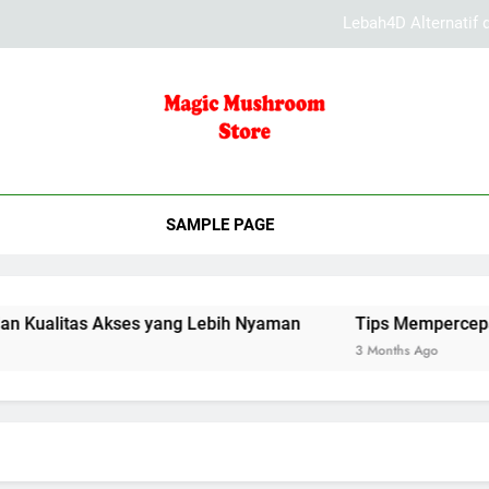
Lebah4D Alternatif
Tips Mempercepat Akses Saat Membuka Slot L
Cara Mengatas
ic Mushroom Store
Slot Lebah4D dan Pe
hroom Store Menawarkan Berbagai Produk Jamur Berkualitas
Lebah4D Alternatif
SAMPLE PAGE
Tips Mempercepat Akses Saat Membuka Slot L
Cara Mengatas
s Akses yang Lebih Nyaman
Tips Mempercepat Akses Sa
3 Months Ago