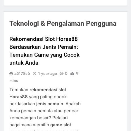
Teknologi & Pengalaman Pengguna
Rekomendasi Slot Horas88
Berdasarkan Jenis Pemain:
Temukan Game yang Cocok
untuk Anda
a5178c6
1 year ago
0
9
mins
Temukan
rekomendasi slot
Horas88
yang paling cocok
berdasarkan
jenis pemain
. Apakah
Anda pemain pemula atau pencari
kemenangan besar? Pelajari
bagaimana memilih
game slot