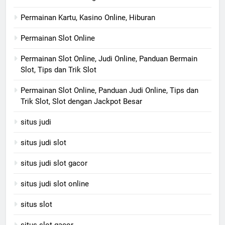
Permainan Kartu, Kasino Online, Hiburan
Permainan Slot Online
Permainan Slot Online, Judi Online, Panduan Bermain
Slot, Tips dan Trik Slot
Permainan Slot Online, Panduan Judi Online, Tips dan
Trik Slot, Slot dengan Jackpot Besar
situs judi
situs judi slot
situs judi slot gacor
situs judi slot online
situs slot