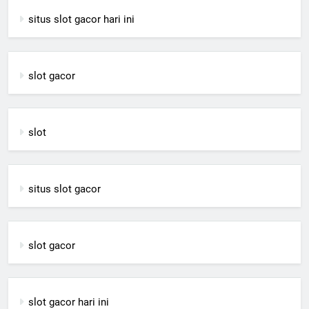
situs slot gacor hari ini
slot gacor
slot
situs slot gacor
slot gacor
slot gacor hari ini