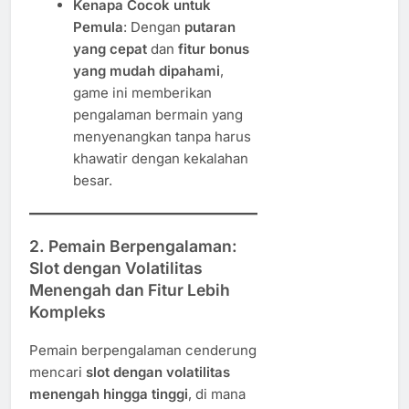
Kenapa Cocok untuk
Pemula
: Dengan
putaran
yang cepat
dan
fitur bonus
yang mudah dipahami
,
game ini memberikan
pengalaman bermain yang
menyenangkan tanpa harus
khawatir dengan kekalahan
besar.
2.
Pemain Berpengalaman:
Slot dengan Volatilitas
Menengah dan Fitur Lebih
Kompleks
Pemain berpengalaman cenderung
mencari
slot dengan volatilitas
menengah hingga tinggi
, di mana