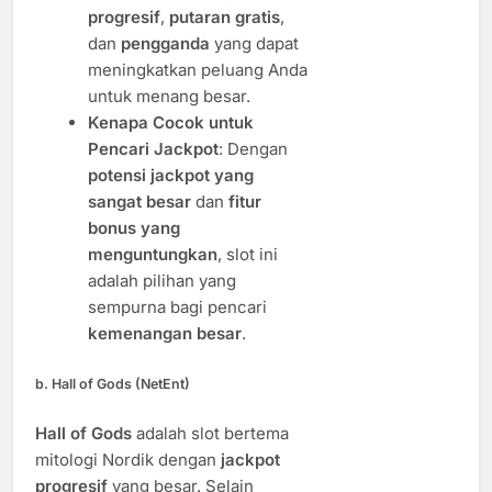
progresif
,
putaran gratis
,
dan
pengganda
yang dapat
meningkatkan peluang Anda
untuk menang besar.
Kenapa Cocok untuk
Pencari Jackpot
: Dengan
potensi jackpot yang
sangat besar
dan
fitur
bonus yang
menguntungkan
, slot ini
adalah pilihan yang
sempurna bagi pencari
kemenangan besar
.
b. Hall of Gods (NetEnt)
Hall of Gods
adalah slot bertema
mitologi Nordik dengan
jackpot
progresif
yang besar. Selain