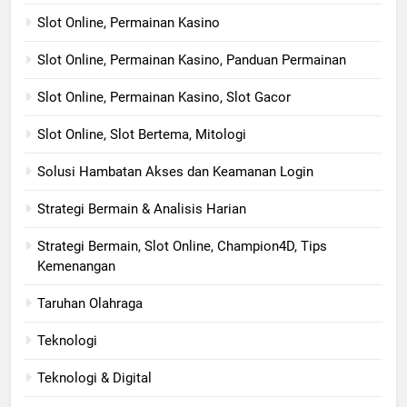
Slot Online, Permainan Kasino
Slot Online, Permainan Kasino, Panduan Permainan
Slot Online, Permainan Kasino, Slot Gacor
Slot Online, Slot Bertema, Mitologi
Solusi Hambatan Akses dan Keamanan Login
Strategi Bermain & Analisis Harian
Strategi Bermain, Slot Online, Champion4D, Tips
Kemenangan
Taruhan Olahraga
Teknologi
Teknologi & Digital