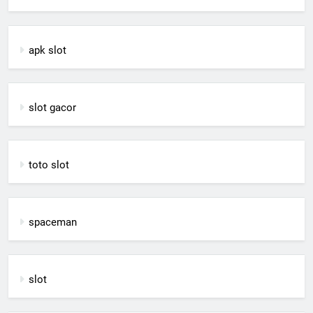
apk slot
slot gacor
toto slot
spaceman
slot