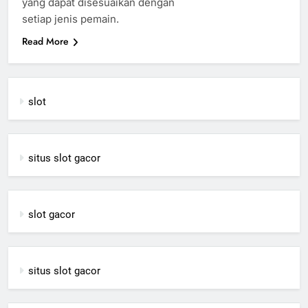
yang dapat disesuaikan dengan
setiap jenis pemain.
Read More
slot
situs slot gacor
slot gacor
situs slot gacor