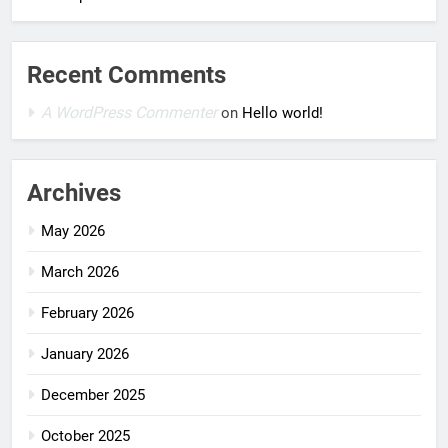
Recent Comments
A WordPress Commenter
on
Hello world!
Archives
May 2026
March 2026
February 2026
January 2026
December 2025
October 2025