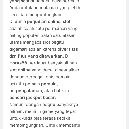
yang sesuai
dengan gaya bermain
Anda untuk pengalaman yang lebih
seru dan menguntungkan.
Di dunia
perjudian online
,
slot
adalah salah satu permainan yang
paling populer. Salah satu alasan
utama mengapa slot begitu
digemari adalah karena
diversitas
dan
fitur yang ditawarkan
. Di
Horas88
, terdapat banyak pilihan
slot online
yang dapat disesuaikan
dengan berbagai jenis pemain,
baik itu pemain
pemula
,
berpengalaman
, atau bahkan
pencari jackpot besar
.
Namun, dengan begitu banyaknya
pilihan, memilih game yang tepat
untuk Anda bisa terasa sedikit
membingungkan. Untuk membantu