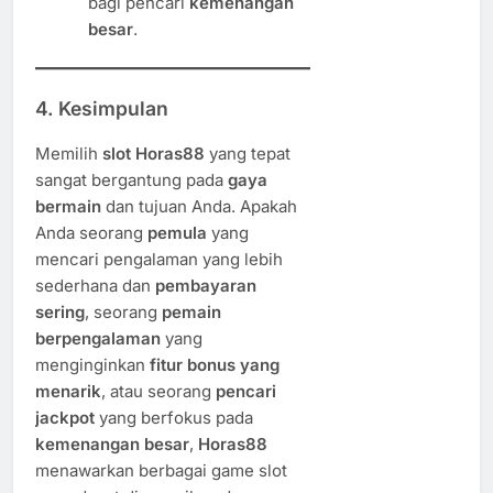
bagi pencari
kemenangan
besar
.
4.
Kesimpulan
Memilih
slot Horas88
yang tepat
sangat bergantung pada
gaya
bermain
dan tujuan Anda. Apakah
Anda seorang
pemula
yang
mencari pengalaman yang lebih
sederhana dan
pembayaran
sering
, seorang
pemain
berpengalaman
yang
menginginkan
fitur bonus yang
menarik
, atau seorang
pencari
jackpot
yang berfokus pada
kemenangan besar
,
Horas88
menawarkan berbagai game slot