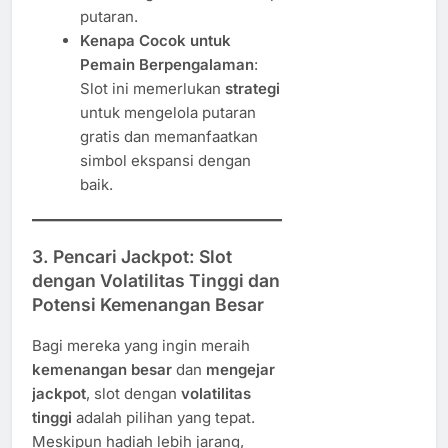
putaran.
Kenapa Cocok untuk
Pemain Berpengalaman
:
Slot ini memerlukan
strategi
untuk mengelola putaran
gratis dan memanfaatkan
simbol ekspansi dengan
baik.
3.
Pencari Jackpot: Slot
dengan Volatilitas Tinggi dan
Potensi Kemenangan Besar
Bagi mereka yang ingin meraih
kemenangan besar
dan
mengejar
jackpot
, slot dengan
volatilitas
tinggi
adalah pilihan yang tepat.
Meskipun hadiah lebih jarang,