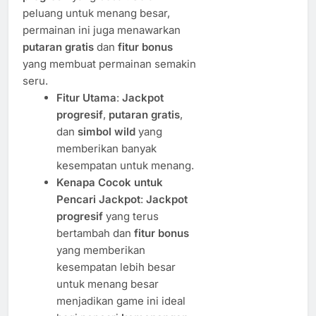
peluang untuk menang besar,
permainan ini juga menawarkan
putaran gratis
dan
fitur bonus
yang membuat permainan semakin
seru.
Fitur Utama
:
Jackpot
progresif
,
putaran gratis
,
dan
simbol wild
yang
memberikan banyak
kesempatan untuk menang.
Kenapa Cocok untuk
Pencari Jackpot
:
Jackpot
progresif
yang terus
bertambah dan
fitur bonus
yang memberikan
kesempatan lebih besar
untuk menang besar
menjadikan game ini ideal