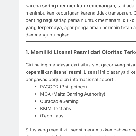
karena sering memberikan kemenangan
, tapi ada
menimbulkan kecurigaan karena tidak transparan. O
penting bagi setiap pemain untuk memahami
ciri-c
yang terpercaya
, agar pengalaman bermain tetap
dan menguntungkan.
1. Memiliki Lisensi Resmi dari Otoritas Te
Ciri paling mendasar dari situs slot gacor yang bis
kepemilikan lisensi resmi
. Lisensi ini biasanya di
pengawas perjudian internasional seperti:
PAGCOR (Philippines)
MGA (Malta Gaming Authority)
Curacao eGaming
BMM Testlabs
iTech Labs
Situs yang memiliki lisensi menunjukkan bahwa op