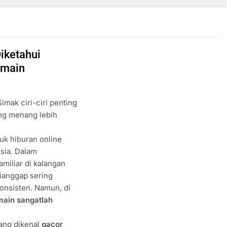
Diketahui
rmain
imak ciri-ciri penting
ang menang lebih
tuk hiburan online
esia. Dalam
miliar di kalangan
ianggap sering
onsisten. Namun, di
main sangatlah
yang dikenal
gacor