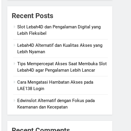
Recent Posts
Slot Lebah4D dan Pengalaman Digital yang
Lebih Fleksibel
Lebah4D Alternatif dan Kualitas Akses yang
Lebih Nyaman
Tips Mempercepat Akses Saat Membuka Slot
Lebah4D agar Pengalaman Lebih Lancar
Cara Mengatasi Hambatan Akses pada
LAE138 Login
Edwinslot Alternatif dengan Fokus pada
Keamanan dan Kecepatan
Recent Comments