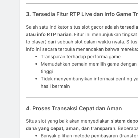
3. Tersedia Fitur RTP Live dan Info Game 
Salah satu indikator situs slot gacor adalah
tersedia
atau info RTP harian
. Fitur ini menunjukkan tingka
to player) dari sebuah slot dalam waktu nyata. Sit
info ini secara terbuka menandakan bahwa mereka:
Transparan terhadap performa game
Memudahkan pemain memilih game dengan
tinggi
Tidak menyembunyikan informasi penting y
hasil bermain
4. Proses Transaksi Cepat dan Aman
Situs slot yang baik akan menyediakan
sistem depo
dana yang cepat, aman, dan transparan
. Beberapa
Banyak pilihan metode pembayaran (transfer 