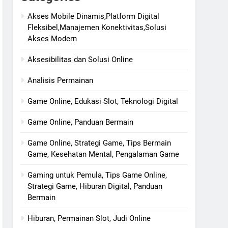
Akses Mobile Dinamis,Platform Digital
Fleksibel,Manajemen Konektivitas,Solusi
Akses Modern
Aksesibilitas dan Solusi Online
Analisis Permainan
Game Online, Edukasi Slot, Teknologi Digital
Game Online, Panduan Bermain
Game Online, Strategi Game, Tips Bermain
Game, Kesehatan Mental, Pengalaman Game
Gaming untuk Pemula, Tips Game Online,
Strategi Game, Hiburan Digital, Panduan
Bermain
Hiburan, Permainan Slot, Judi Online