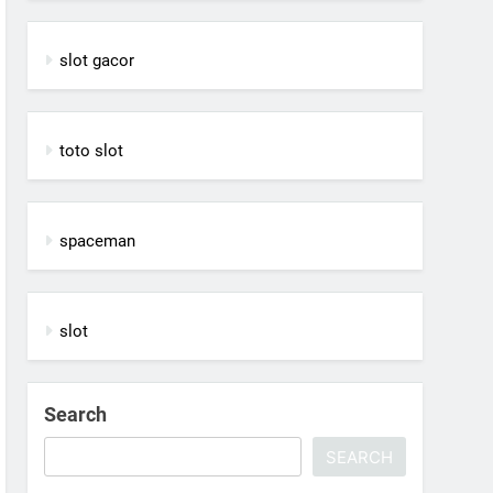
slot gacor
toto slot
spaceman
slot
Search
SEARCH