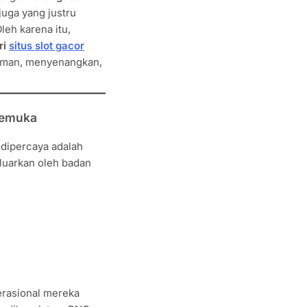
 juga yang justru
leh karena itu,
iri
situs slot gacor
 aman, menyenangkan,
rkemuka
a dipercaya adalah
keluarkan oleh badan
erasional mereka