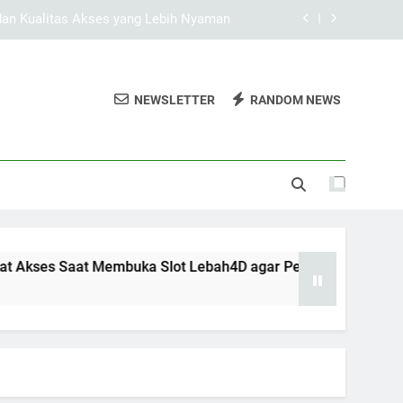
 dan Kualitas Akses yang Lebih Nyaman
ebah4D agar Pengalaman Lebih Lancar
i Hambatan Akses pada LAE138 Login
NEWSLETTER
RANDOM NEWS
ngalaman Digital yang Lebih Fleksibel
 Untuk Pengalaman Unik Dan Aman.
 dan Kualitas Akses yang Lebih Nyaman
ebah4D agar Pengalaman Lebih Lancar
i Hambatan Akses pada LAE138 Login
at Membuka Slot Lebah4D agar Pengalaman Lebih Lancar