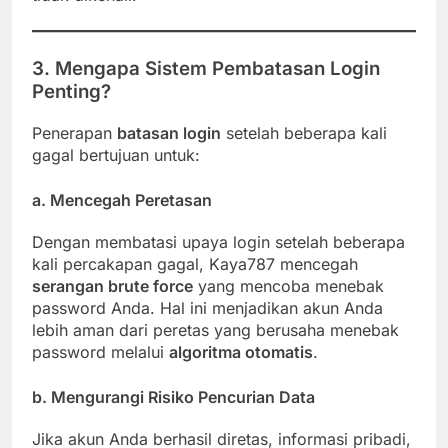
3.
Mengapa Sistem Pembatasan Login
Penting?
Penerapan
batasan login
setelah beberapa kali
gagal bertujuan untuk:
a.
Mencegah Peretasan
Dengan membatasi upaya login setelah beberapa
kali percakapan gagal, Kaya787 mencegah
serangan brute force
yang mencoba menebak
password Anda. Hal ini menjadikan akun Anda
lebih aman dari peretas yang berusaha menebak
password melalui
algoritma otomatis
.
b.
Mengurangi Risiko Pencurian Data
Jika akun Anda berhasil diretas, informasi pribadi,