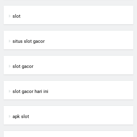
slot
situs slot gacor
slot gacor
slot gacor hari ini
apk slot