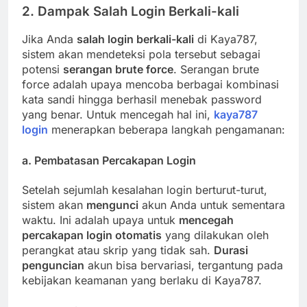
2.
Dampak Salah Login Berkali-kali
Jika Anda
salah login berkali-kali
di Kaya787,
sistem akan mendeteksi pola tersebut sebagai
potensi
serangan brute force
. Serangan brute
force adalah upaya mencoba berbagai kombinasi
kata sandi hingga berhasil menebak password
yang benar. Untuk mencegah hal ini,
kaya787
login
menerapkan beberapa langkah pengamanan:
a.
Pembatasan Percakapan Login
Setelah sejumlah kesalahan login berturut-turut,
sistem akan
mengunci
akun Anda untuk sementara
waktu. Ini adalah upaya untuk
mencegah
percakapan login otomatis
yang dilakukan oleh
perangkat atau skrip yang tidak sah.
Durasi
penguncian
akun bisa bervariasi, tergantung pada
kebijakan keamanan yang berlaku di Kaya787.