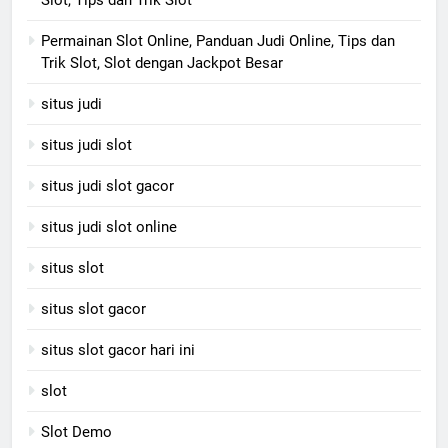
Slot, Tips dan Trik Slot
Permainan Slot Online, Panduan Judi Online, Tips dan
Trik Slot, Slot dengan Jackpot Besar
situs judi
situs judi slot
situs judi slot gacor
situs judi slot online
situs slot
situs slot gacor
situs slot gacor hari ini
slot
Slot Demo