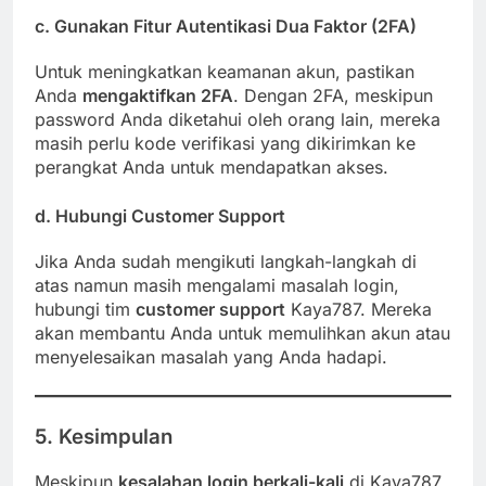
c.
Gunakan Fitur Autentikasi Dua Faktor (2FA)
Untuk meningkatkan keamanan akun, pastikan
Anda
mengaktifkan 2FA
. Dengan 2FA, meskipun
password Anda diketahui oleh orang lain, mereka
masih perlu kode verifikasi yang dikirimkan ke
perangkat Anda untuk mendapatkan akses.
d.
Hubungi Customer Support
Jika Anda sudah mengikuti langkah-langkah di
atas namun masih mengalami masalah login,
hubungi tim
customer support
Kaya787. Mereka
akan membantu Anda untuk memulihkan akun atau
menyelesaikan masalah yang Anda hadapi.
5.
Kesimpulan
Meskipun
kesalahan login berkali-kali
di Kaya787