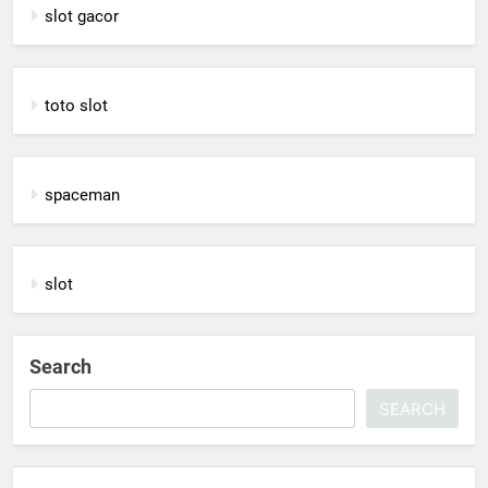
slot gacor
toto slot
spaceman
slot
Search
SEARCH