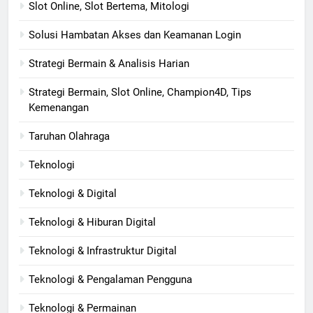
Slot Online, Slot Bertema, Mitologi
Solusi Hambatan Akses dan Keamanan Login
Strategi Bermain & Analisis Harian
Strategi Bermain, Slot Online, Champion4D, Tips
Kemenangan
Taruhan Olahraga
Teknologi
Teknologi & Digital
Teknologi & Hiburan Digital
Teknologi & Infrastruktur Digital
Teknologi & Pengalaman Pengguna
Teknologi & Permainan