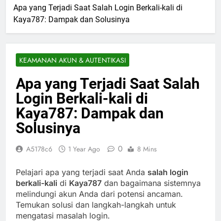
Apa yang Terjadi Saat Salah Login Berkali-kali di
Kaya787: Dampak dan Solusinya
KEAMANAN AKUN & AUTENTIKASI
Apa yang Terjadi Saat Salah
Login Berkali-kali di
Kaya787: Dampak dan
Solusinya
0
A5178c6
1 Year Ago
8 Mins
Pelajari apa yang terjadi saat Anda
salah login
berkali-kali
di
Kaya787
dan bagaimana sistemnya
melindungi akun Anda dari potensi ancaman.
Temukan solusi dan langkah-langkah untuk
mengatasi masalah login.