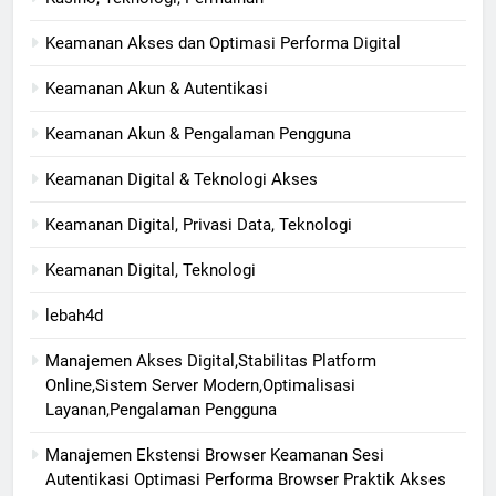
Keamanan Akses dan Optimasi Performa Digital
Keamanan Akun & Autentikasi
Keamanan Akun & Pengalaman Pengguna
Keamanan Digital & Teknologi Akses
Keamanan Digital, Privasi Data, Teknologi
Keamanan Digital, Teknologi
lebah4d
Manajemen Akses Digital,Stabilitas Platform
Online,Sistem Server Modern,Optimalisasi
Layanan,Pengalaman Pengguna
Manajemen Ekstensi Browser Keamanan Sesi
Autentikasi Optimasi Performa Browser Praktik Akses