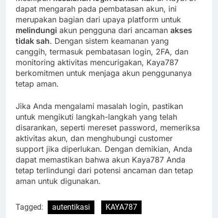
dapat mengarah pada pembatasan akun, ini
merupakan bagian dari upaya platform untuk
melindungi
akun pengguna dari ancaman
akses
tidak sah
. Dengan sistem keamanan yang
canggih, termasuk pembatasan login, 2FA, dan
monitoring aktivitas mencurigakan, Kaya787
berkomitmen untuk menjaga akun penggunanya
tetap aman.
Jika Anda mengalami masalah login, pastikan
untuk mengikuti langkah-langkah yang telah
disarankan, seperti mereset password, memeriksa
aktivitas akun, dan menghubungi customer
support jika diperlukan. Dengan demikian, Anda
dapat memastikan bahwa akun Kaya787 Anda
tetap terlindungi dari potensi ancaman dan tetap
aman untuk digunakan.
Tagged:
autentikasi
KAYA787