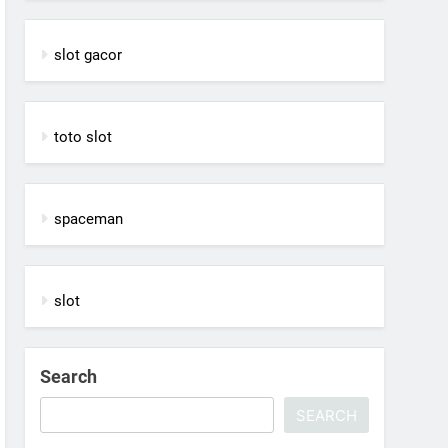
slot gacor
toto slot
spaceman
slot
Search
SEARCH