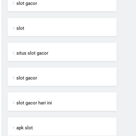
slot gacor
slot
situs slot gacor
slot gacor
slot gacor hari ini
apk slot