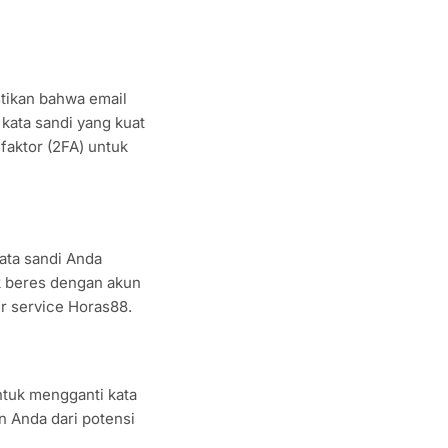
stikan bahwa email
kata sandi yang kuat
faktor (2FA) untuk
ta sandi Anda
k beres dengan akun
r service Horas88.
tuk mengganti kata
n Anda dari potensi