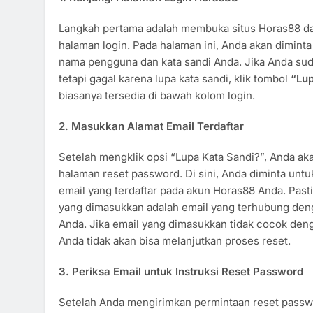
Langkah pertama adalah membuka situs Horas88 
halaman login. Pada halaman ini, Anda akan dimin
nama pengguna dan kata sandi Anda. Jika Anda su
tetapi gagal karena lupa kata sandi, klik tombol
“Lup
biasanya tersedia di bawah kolom login.
2. Masukkan Alamat Email Terdaftar
Setelah mengklik opsi “Lupa Kata Sandi?”, Anda ak
halaman reset password. Di sini, Anda diminta un
email yang terdaftar pada akun Horas88 Anda. Past
yang dimasukkan adalah email yang terhubung de
Anda. Jika email yang dimasukkan tidak cocok deng
Anda tidak akan bisa melanjutkan proses reset.
3. Periksa Email untuk Instruksi Reset Password
Setelah Anda mengirimkan permintaan reset passw