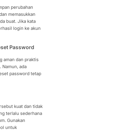
simpan perubahan
in dan memasukkan
a buat. Jika kata
hasil login ke akun
eset Password
g aman dan praktis
. Namun, ada
reset password tetap
rsebut kuat dan tidak
ng terlalu sederhana
mum. Gunakan
bol untuk