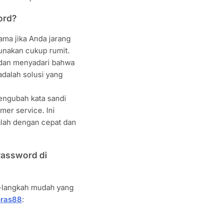
ord?
ama jika Anda jarang
unakan cukup rumit.
 dan menyadari bahwa
adalah solusi yang
engubah kata sandi
er service. Ini
lah dengan cepat dan
Password di
-langkah mudah yang
oras88
: