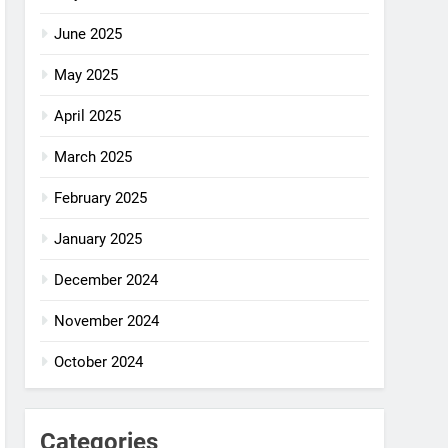
June 2025
May 2025
April 2025
March 2025
February 2025
January 2025
December 2024
November 2024
October 2024
Categories