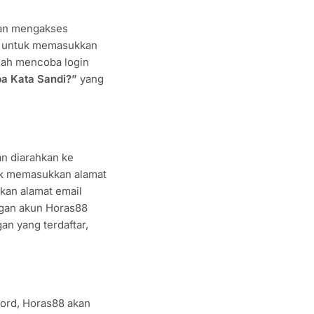
dan mengakses
ta untuk memasukkan
dah mencoba login
a Kata Sandi?”
yang
an diarahkan ke
tuk memasukkan alamat
ikan alamat email
ngan akun Horas88
an yang terdaftar,
ord, Horas88 akan