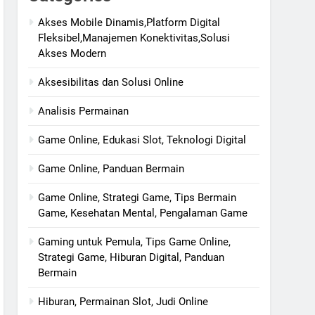
Akses Mobile Dinamis,Platform Digital
Fleksibel,Manajemen Konektivitas,Solusi
Akses Modern
Aksesibilitas dan Solusi Online
Analisis Permainan
Game Online, Edukasi Slot, Teknologi Digital
Game Online, Panduan Bermain
Game Online, Strategi Game, Tips Bermain
Game, Kesehatan Mental, Pengalaman Game
Gaming untuk Pemula, Tips Game Online,
Strategi Game, Hiburan Digital, Panduan
Bermain
Hiburan, Permainan Slot, Judi Online