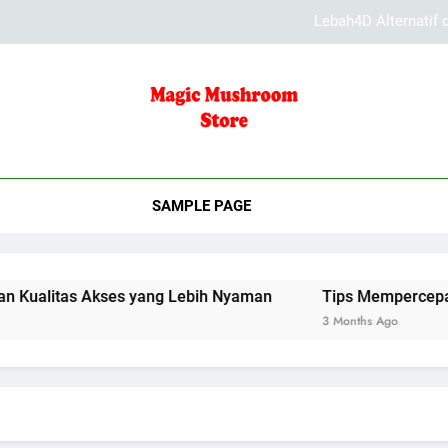
Lebah4D Alternatif
Tips Mempercepat Akses Saat Membuka Slot L
Cara Mengatas
ic Mushroom Store
Slot Lebah4D dan Pe
hroom Store Menawarkan Berbagai Produk Jamur Berkualitas
Lebah4D Alternatif
SAMPLE PAGE
Tips Mempercepat Akses Saat Membuka Slot L
Cara Mengatas
 Akses yang Lebih Nyaman
Tips Mempercepat Akses Saa
3 Months Ago