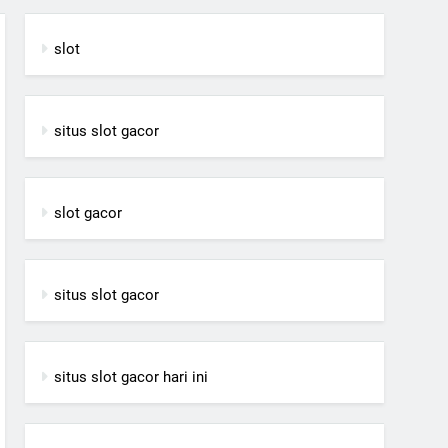
slot
situs slot gacor
slot gacor
situs slot gacor
situs slot gacor hari ini