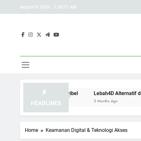
Skip
August 8, 2026
7:28:22 AM
to
content
Mag
Magic Mus
 yang Lebih Fleksibel
Lebah4D Alternatif dan Kualitas
3 Months Ago
HEADLINES
Home
Keamanan Digital & Teknologi Akses