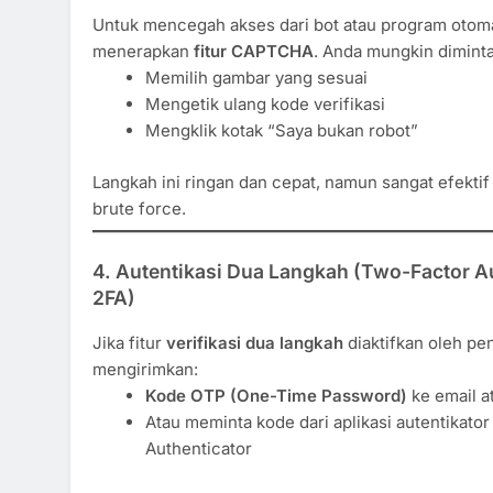
Untuk mencegah akses dari bot atau program otom
menerapkan
fitur CAPTCHA
. Anda mungkin diminta
Memilih gambar yang sesuai
Mengetik ulang kode verifikasi
Mengklik kotak “Saya bukan robot”
Langkah ini ringan dan cepat, namun sangat efekt
brute force.
4. Autentikasi Dua Langkah (Two-Factor Au
2FA)
Jika fitur
verifikasi dua langkah
diaktifkan oleh pe
mengirimkan:
Kode OTP (One-Time Password)
ke email a
Atau meminta kode dari aplikasi autentikator
Authenticator