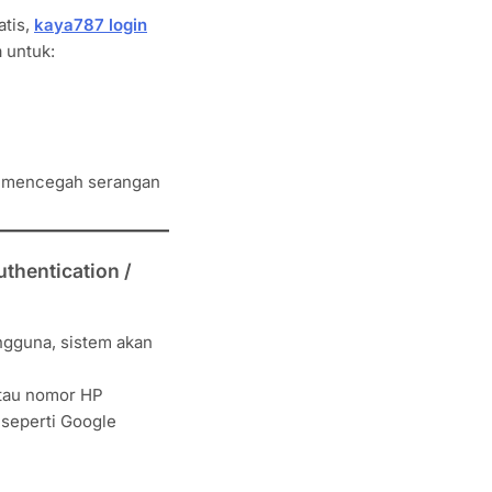
atis,
kaya787 login
 untuk:
if mencegah serangan
thentication /
ngguna, sistem akan
tau nomor HP
 seperti Google