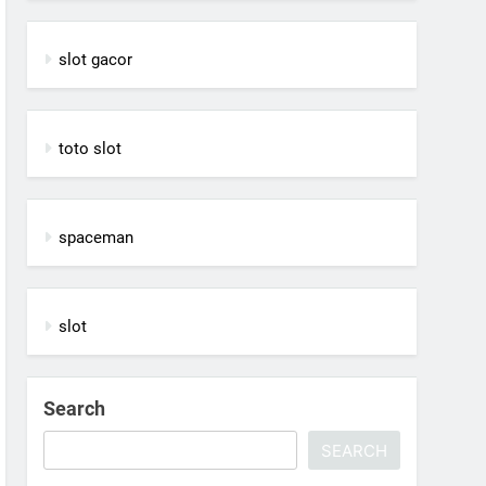
slot gacor
toto slot
spaceman
slot
Search
SEARCH