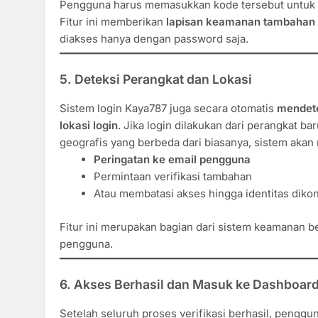
Pengguna harus memasukkan kode tersebut untuk 
Fitur ini memberikan
lapisan keamanan tambahan
diakses hanya dengan password saja.
5. Deteksi Perangkat dan Lokasi
Sistem login Kaya787 juga secara otomatis
mendete
lokasi login
. Jika login dilakukan dari perangkat bar
geografis yang berbeda dari biasanya, sistem aka
Peringatan ke email pengguna
Permintaan verifikasi tambahan
Atau membatasi akses hingga identitas dikon
Fitur ini merupakan bagian dari sistem keamanan be
pengguna.
6. Akses Berhasil dan Masuk ke Dashboar
Setelah seluruh proses verifikasi berhasil, penggu