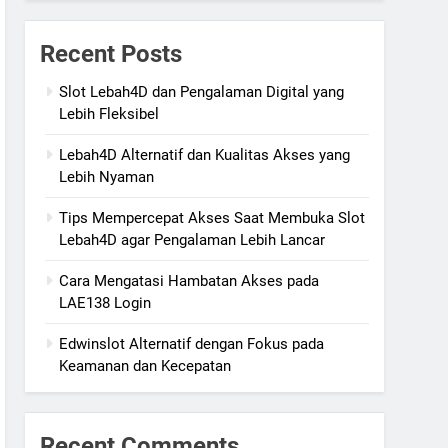
Recent Posts
Slot Lebah4D dan Pengalaman Digital yang
Lebih Fleksibel
Lebah4D Alternatif dan Kualitas Akses yang
Lebih Nyaman
Tips Mempercepat Akses Saat Membuka Slot
Lebah4D agar Pengalaman Lebih Lancar
Cara Mengatasi Hambatan Akses pada
LAE138 Login
Edwinslot Alternatif dengan Fokus pada
Keamanan dan Kecepatan
Recent Comments