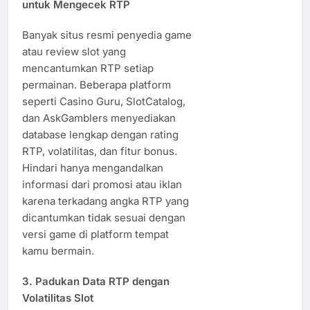
untuk Mengecek RTP
Banyak situs resmi penyedia game
atau review slot yang
mencantumkan RTP setiap
permainan. Beberapa platform
seperti Casino Guru, SlotCatalog,
dan AskGamblers menyediakan
database lengkap dengan rating
RTP, volatilitas, dan fitur bonus.
Hindari hanya mengandalkan
informasi dari promosi atau iklan
karena terkadang angka RTP yang
dicantumkan tidak sesuai dengan
versi game di platform tempat
kamu bermain.
3.
Padukan Data RTP dengan
Volatilitas Slot