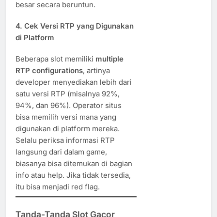
besar secara beruntun.
4.
Cek Versi RTP yang Digunakan
di Platform
Beberapa slot memiliki
multiple
RTP configurations
, artinya
developer menyediakan lebih dari
satu versi RTP (misalnya 92%,
94%, dan 96%). Operator situs
bisa memilih versi mana yang
digunakan di platform mereka.
Selalu periksa informasi RTP
langsung dari dalam game,
biasanya bisa ditemukan di bagian
info atau help. Jika tidak tersedia,
itu bisa menjadi red flag.
Tanda-Tanda Slot Gacor