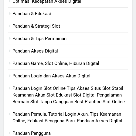
Optimasi Kecepatan Akses Digital
Panduan & Edukasi
Panduan & Strategi Slot
Panduan & Tips Permainan
Panduan Akses Digital
Panduan Game, Slot Online, Hiburan Digital
Panduan Login dan Akses Akun Digital
Panduan Login Slot Online Tips Akses Situs Slot Stabil
Keamanan Akun Slot Edukasi Slot Digital Pengalaman
Bermain Slot Tanpa Gangguan Best Practice Slot Online
Panduan Pemula, Tutorial Login Akun, Tips Keamanan
Online, Edukasi Pengguna Baru, Panduan Akses Digital
Panduan Pengguna