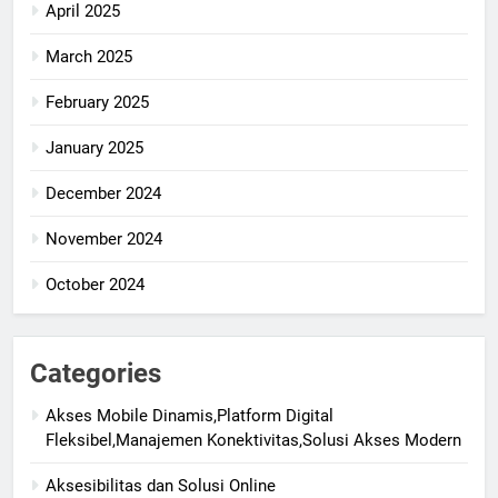
April 2025
March 2025
February 2025
January 2025
December 2024
November 2024
October 2024
Categories
Akses Mobile Dinamis,Platform Digital
Fleksibel,Manajemen Konektivitas,Solusi Akses Modern
Aksesibilitas dan Solusi Online