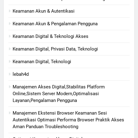
Keamanan Akun & Autentikasi
Keamanan Akun & Pengalaman Pengguna
Keamanan Digital & Teknologi Akses
Keamanan Digital, Privasi Data, Teknologi
Keamanan Digital, Teknologi
lebah4d
Manajemen Akses Digital,Stabilitas Platform
Online,Sistem Server Modern,Optimalisasi
Layanan,Pengalaman Pengguna
Manajemen Ekstensi Browser Keamanan Sesi
Autentikasi Optimasi Performa Browser Praktik Akses
Aman Panduan Troubleshooting