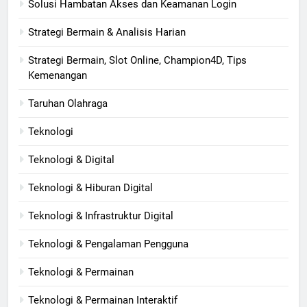
Solusi Hambatan Akses dan Keamanan Login
Strategi Bermain & Analisis Harian
Strategi Bermain, Slot Online, Champion4D, Tips
Kemenangan
Taruhan Olahraga
Teknologi
Teknologi & Digital
Teknologi & Hiburan Digital
Teknologi & Infrastruktur Digital
Teknologi & Pengalaman Pengguna
Teknologi & Permainan
Teknologi & Permainan Interaktif