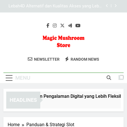
Skip
Tips Mempercepat Akses Saat Membuka Slot
to
Lebah4D agar Pengalaman Lebih Lancar
content
Cara Mengatasi Hambatan Akses pada LAE138
Login
Slot Lebah4D dan Pengalaman Digital yang Lebih
Fleksibel
Lebah4D Alternatif dan Kualitas Akses yang Lebih
Nyaman
Magic
Magic Mushroom Store Menawarkan
Tips Mempercepat Akses Saat Membuka Slot
NEWSLETTER
RANDOM NEWS
Lebah4D agar Pengalaman Lebih Lancar
Mushroom
Berbagai Produk Jamur Berkualitas
Cara Mengatasi Hambatan Akses pada LAE138
Untuk Pengalaman Unik Dan Aman.
Store
Login
MENU
Slot Lebah4D dan Pengalaman Digital yang Lebih Fleksibel
HEADLINES
3 Months Ago
Home
Panduan & Strategi Slot