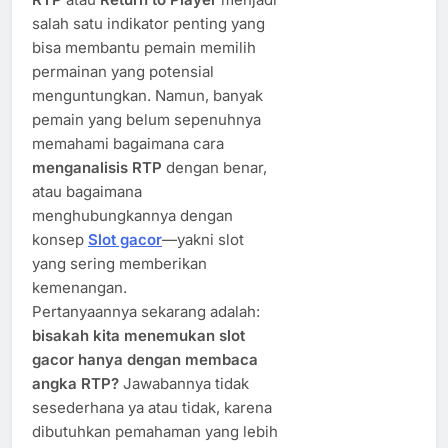
salah satu indikator penting yang
bisa membantu pemain memilih
permainan yang potensial
menguntungkan. Namun, banyak
pemain yang belum sepenuhnya
memahami bagaimana cara
menganalisis RTP
dengan benar,
atau bagaimana
menghubungkannya dengan
konsep
Slot gacor
—yakni slot
yang sering memberikan
kemenangan.
Pertanyaannya sekarang adalah:
bisakah kita menemukan slot
gacor hanya dengan membaca
angka RTP?
Jawabannya tidak
sesederhana ya atau tidak, karena
dibutuhkan pemahaman yang lebih