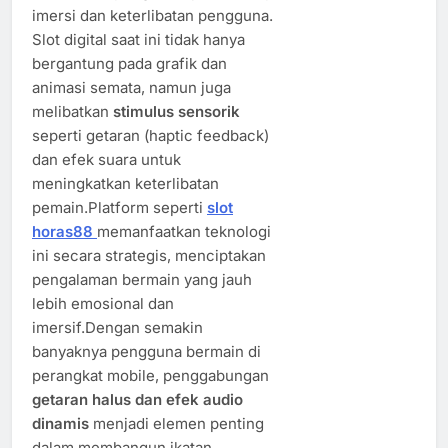
imersi dan keterlibatan pengguna.
Slot digital saat ini tidak hanya
bergantung pada grafik dan
animasi semata, namun juga
melibatkan
stimulus sensorik
seperti getaran (haptic feedback)
dan efek suara untuk
meningkatkan keterlibatan
pemain.Platform seperti
slot
horas88
memanfaatkan teknologi
ini secara strategis, menciptakan
pengalaman bermain yang jauh
lebih emosional dan
imersif.Dengan semakin
banyaknya pengguna bermain di
perangkat mobile, penggabungan
getaran halus dan efek audio
dinamis
menjadi elemen penting
dalam membangun ikatan