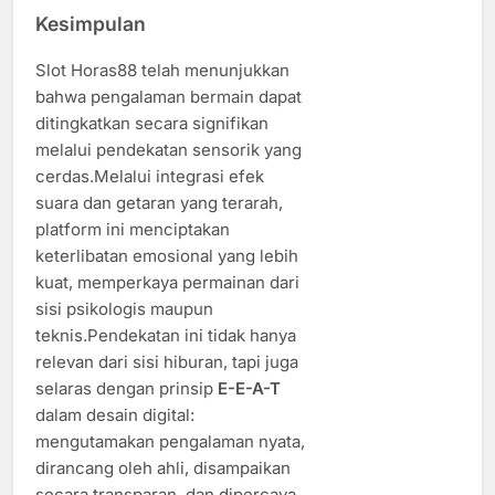
Kesimpulan
Slot Horas88 telah menunjukkan
bahwa pengalaman bermain dapat
ditingkatkan secara signifikan
melalui pendekatan sensorik yang
cerdas.Melalui integrasi efek
suara dan getaran yang terarah,
platform ini menciptakan
keterlibatan emosional yang lebih
kuat, memperkaya permainan dari
sisi psikologis maupun
teknis.Pendekatan ini tidak hanya
relevan dari sisi hiburan, tapi juga
selaras dengan prinsip
E-E-A-T
dalam desain digital:
mengutamakan pengalaman nyata,
dirancang oleh ahli, disampaikan
secara transparan, dan dipercaya