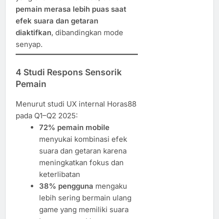
pemain merasa lebih puas saat
efek suara dan getaran
diaktifkan
, dibandingkan mode
senyap.
4 Studi Respons Sensorik
Pemain
Menurut studi UX internal Horas88
pada Q1–Q2 2025:
72% pemain mobile
menyukai kombinasi efek
suara dan getaran karena
meningkatkan fokus dan
keterlibatan
38% pengguna
mengaku
lebih sering bermain ulang
game yang memiliki suara