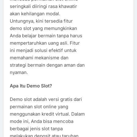
seringkali diiringi rasa khawatir
akan kehilangan modal.
Untungnya, kini tersedia fitur
demo slot yang memungkinkan
Anda belajar bermain tanpa harus
mempertaruhkan uang asli. Fitur
ini menjadi solusi efektif untuk
memahami mekanisme dan
strategi bermain dengan aman dan
nyaman.
Apa Itu Demo Slot?
Demo slot adalah versi gratis dari
permainan slot online yang
menggunakan kredit virtual. Dalam
mode ini, Anda bisa mencoba
berbagai jenis slot tanpa
melakukan deposit atau taruhan