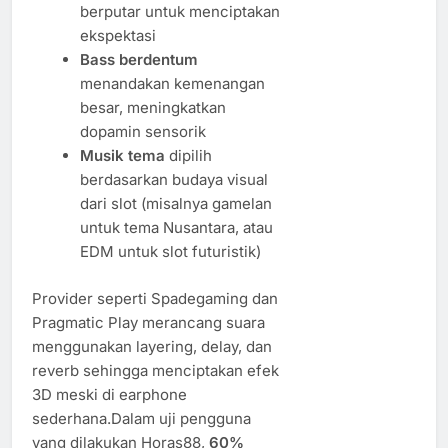
berputar untuk menciptakan
ekspektasi
Bass berdentum
menandakan kemenangan
besar, meningkatkan
dopamin sensorik
Musik tema
dipilih
berdasarkan budaya visual
dari slot (misalnya gamelan
untuk tema Nusantara, atau
EDM untuk slot futuristik)
Provider seperti Spadegaming dan
Pragmatic Play merancang suara
menggunakan layering, delay, dan
reverb sehingga menciptakan efek
3D meski di earphone
sederhana.Dalam uji pengguna
yang dilakukan Horas88,
60%