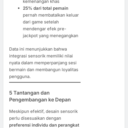
kemenangan khas
25% dari total pemain
pernah membatalkan keluar
dari game setelah
mendengar efek pre-
jackpot yang menegangkan
Data ini menunjukkan bahwa
integrasi sensorik memiliki nilai
nyata dalam memperpanjang sesi
bermain dan membangun loyalitas
pengguna.
5 Tantangan dan
Pengembangan ke Depan
Meskipun efektif, desain sensorik
perlu disesuaikan dengan
preferensi individu dan perangkat