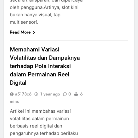
oleh pengguna.Artinya, slot kini
bukan hanya visual, tapi
multisensori.
Read More
Memahami Variasi
Volatilitas dan Dampaknya
terhadap Pola Interaksi
dalam Permainan Reel
Digital
a5178c6
1 year ago
0
6
mins
Artikel ini membahas variasi
volatilitas dalam permainan
berbasis reel digital dan
pengaruhnya terhadap perilaku