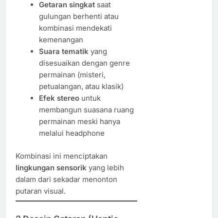
Getaran singkat
saat
gulungan berhenti atau
kombinasi mendekati
kemenangan
Suara tematik
yang
disesuaikan dengan genre
permainan (misteri,
petualangan, atau klasik)
Efek stereo
untuk
membangun suasana ruang
permainan meski hanya
melalui headphone
Kombinasi ini menciptakan
lingkungan sensorik
yang lebih
dalam dari sekadar menonton
putaran visual.