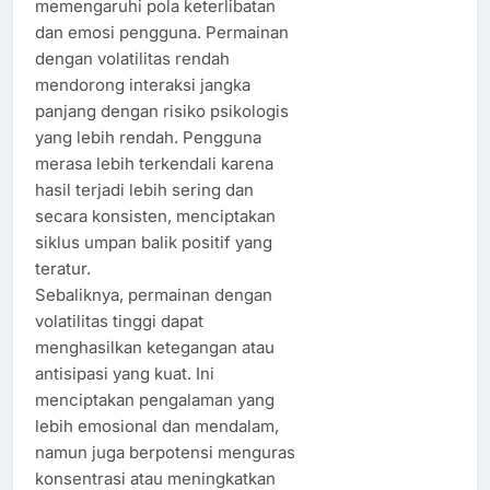
memengaruhi pola keterlibatan
dan emosi pengguna. Permainan
dengan volatilitas rendah
mendorong interaksi jangka
panjang dengan risiko psikologis
yang lebih rendah. Pengguna
merasa lebih terkendali karena
hasil terjadi lebih sering dan
secara konsisten, menciptakan
siklus umpan balik positif yang
teratur.
Sebaliknya, permainan dengan
volatilitas tinggi dapat
menghasilkan ketegangan atau
antisipasi yang kuat. Ini
menciptakan pengalaman yang
lebih emosional dan mendalam,
namun juga berpotensi menguras
konsentrasi atau meningkatkan