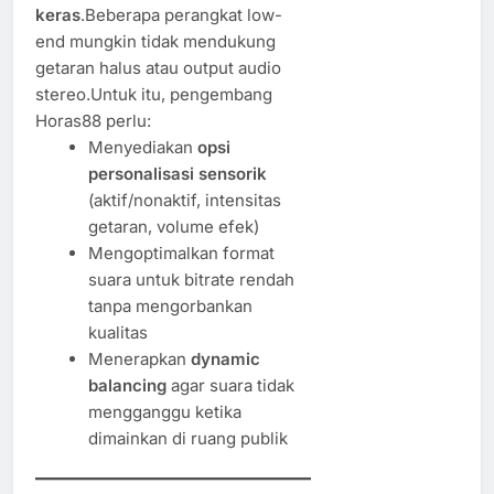
keras
.Beberapa perangkat low-
end mungkin tidak mendukung
getaran halus atau output audio
stereo.Untuk itu, pengembang
Horas88 perlu:
Menyediakan
opsi
personalisasi sensorik
(aktif/nonaktif, intensitas
getaran, volume efek)
Mengoptimalkan format
suara untuk bitrate rendah
tanpa mengorbankan
kualitas
Menerapkan
dynamic
balancing
agar suara tidak
mengganggu ketika
dimainkan di ruang publik