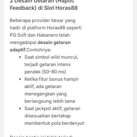
2 Desain Getaran (Haptic
Feedback) di Slot Horas88
Beberapa provider besar yang
hadir di platform Horas88 seperti
PG Soft dan Habanero telah
mengadopsi
desain getaran
adaptif
.Contohnya:
Saat simbol wild muncul,
terjadi getaran intens
pendek (50–80 ms)
Ketika fitur bonus hampir
aktif, ada getaran
menegangkan yang
berlangsung lebih lama
Saat jackpot aktif, getaran
disesuaikan bertahap
membentuk pola berdenyut