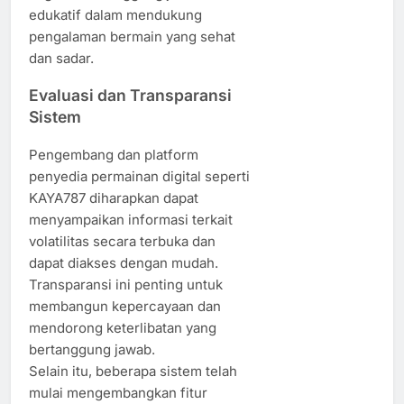
edukatif dalam mendukung
pengalaman bermain yang sehat
dan sadar.
Evaluasi dan Transparansi
Sistem
Pengembang dan platform
penyedia permainan digital seperti
KAYA787 diharapkan dapat
menyampaikan informasi terkait
volatilitas secara terbuka dan
dapat diakses dengan mudah.
Transparansi ini penting untuk
membangun kepercayaan dan
mendorong keterlibatan yang
bertanggung jawab.
Selain itu, beberapa sistem telah
mulai mengembangkan fitur