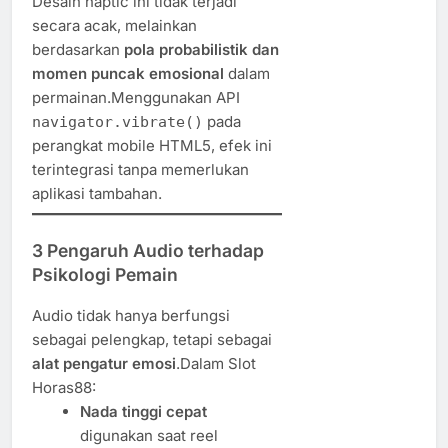
Desain haptic ini tidak terjadi
secara acak, melainkan
berdasarkan
pola probabilistik dan
momen puncak emosional
dalam
permainan.Menggunakan API
pada
navigator.vibrate()
perangkat mobile HTML5, efek ini
terintegrasi tanpa memerlukan
aplikasi tambahan.
3 Pengaruh Audio terhadap
Psikologi Pemain
Audio tidak hanya berfungsi
sebagai pelengkap, tetapi sebagai
alat pengatur emosi
.Dalam Slot
Horas88:
Nada tinggi cepat
digunakan saat reel