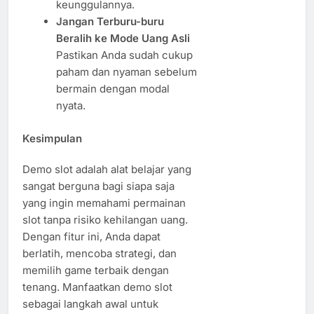
keunggulannya.
Jangan Terburu-buru
Beralih ke Mode Uang Asli
Pastikan Anda sudah cukup
paham dan nyaman sebelum
bermain dengan modal
nyata.
Kesimpulan
Demo slot adalah alat belajar yang
sangat berguna bagi siapa saja
yang ingin memahami permainan
slot tanpa risiko kehilangan uang.
Dengan fitur ini, Anda dapat
berlatih, mencoba strategi, dan
memilih game terbaik dengan
tenang. Manfaatkan demo slot
sebagai langkah awal untuk