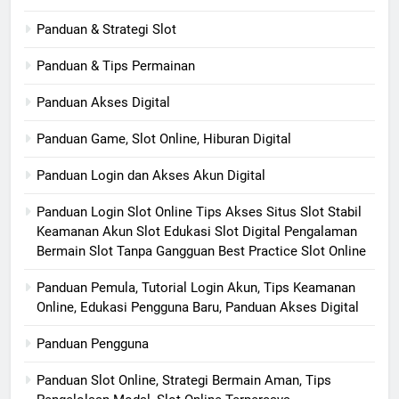
Panduan & Strategi Slot
Panduan & Tips Permainan
Panduan Akses Digital
Panduan Game, Slot Online, Hiburan Digital
Panduan Login dan Akses Akun Digital
Panduan Login Slot Online Tips Akses Situs Slot Stabil
Keamanan Akun Slot Edukasi Slot Digital Pengalaman
Bermain Slot Tanpa Gangguan Best Practice Slot Online
Panduan Pemula, Tutorial Login Akun, Tips Keamanan
Online, Edukasi Pengguna Baru, Panduan Akses Digital
Panduan Pengguna
Panduan Slot Online, Strategi Bermain Aman, Tips