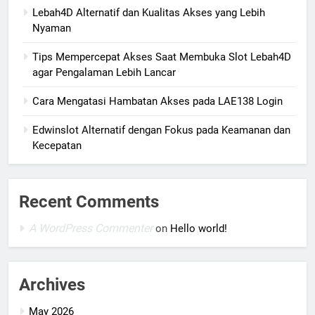
Lebah4D Alternatif dan Kualitas Akses yang Lebih
Nyaman
Tips Mempercepat Akses Saat Membuka Slot Lebah4D
agar Pengalaman Lebih Lancar
Cara Mengatasi Hambatan Akses pada LAE138 Login
Edwinslot Alternatif dengan Fokus pada Keamanan dan
Kecepatan
Recent Comments
A WordPress Commenter
on
Hello world!
Archives
May 2026