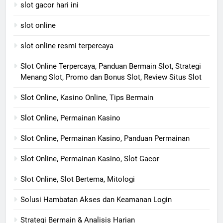
slot gacor hari ini
slot online
slot online resmi terpercaya
Slot Online Terpercaya, Panduan Bermain Slot, Strategi
Menang Slot, Promo dan Bonus Slot, Review Situs Slot
Slot Online, Kasino Online, Tips Bermain
Slot Online, Permainan Kasino
Slot Online, Permainan Kasino, Panduan Permainan
Slot Online, Permainan Kasino, Slot Gacor
Slot Online, Slot Bertema, Mitologi
Solusi Hambatan Akses dan Keamanan Login
Strategi Bermain & Analisis Harian