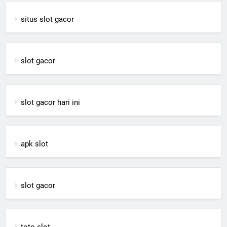
situs slot gacor
slot gacor
slot gacor hari ini
apk slot
slot gacor
toto slot