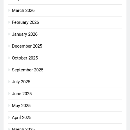
March 2026
February 2026
January 2026
December 2025
October 2025
September 2025
July 2025
June 2025
May 2025
April 2025
March 2025