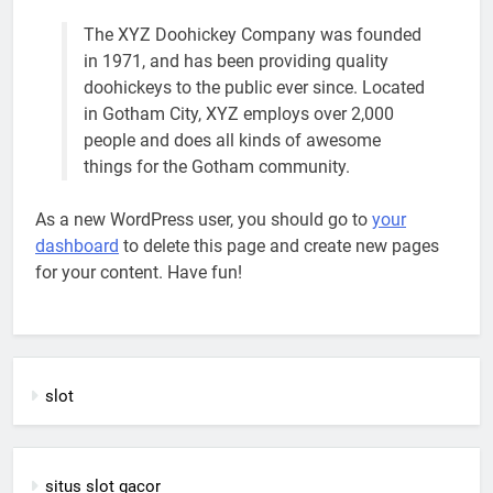
The XYZ Doohickey Company was founded
in 1971, and has been providing quality
doohickeys to the public ever since. Located
in Gotham City, XYZ employs over 2,000
people and does all kinds of awesome
things for the Gotham community.
As a new WordPress user, you should go to
your
dashboard
to delete this page and create new pages
for your content. Have fun!
slot
situs slot gacor