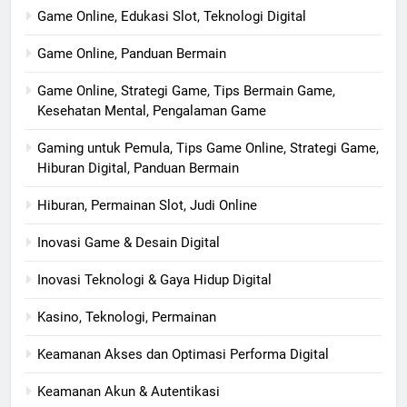
Game Online, Edukasi Slot, Teknologi Digital
Game Online, Panduan Bermain
Game Online, Strategi Game, Tips Bermain Game,
Kesehatan Mental, Pengalaman Game
Gaming untuk Pemula, Tips Game Online, Strategi Game,
Hiburan Digital, Panduan Bermain
Hiburan, Permainan Slot, Judi Online
Inovasi Game & Desain Digital
Inovasi Teknologi & Gaya Hidup Digital
Kasino, Teknologi, Permainan
Keamanan Akses dan Optimasi Performa Digital
Keamanan Akun & Autentikasi