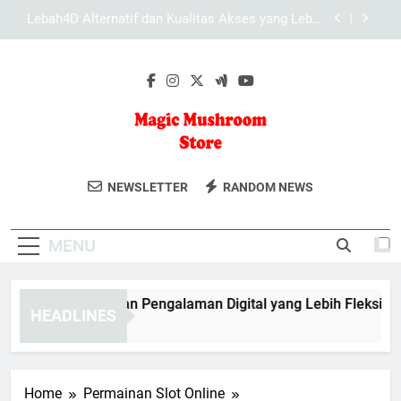
Skip
Lebah4D Alternatif dan Kualitas Akses yang Lebih
Nyaman
to
content
Tips Mempercepat Akses Saat Membuka Slot
Lebah4D agar Pengalaman Lebih Lancar
Cara Mengatasi Hambatan Akses pada LAE138
Login
Slot Lebah4D dan Pengalaman Digital yang Lebih
Fleksibel
Magic
Lebah4D Alternatif dan Kualitas Akses yang Lebih
Magic Mushroom Store Menawarkan
Nyaman
NEWSLETTER
RANDOM NEWS
Mushroom
Berbagai Produk Jamur Berkualitas
Tips Mempercepat Akses Saat Membuka Slot
Untuk Pengalaman Unik Dan Aman.
Lebah4D agar Pengalaman Lebih Lancar
Store
MENU
Cara Mengatasi Hambatan Akses pada LAE138
Login
Slot Lebah4D dan Pengalaman Digital yang Lebih Fleksibel
HEADLINES
3 Months Ago
Home
Permainan Slot Online