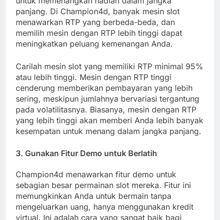
untuk memenangkan hadiah dalam jangka
panjang. Di Champion4d, banyak mesin slot
menawarkan RTP yang berbeda-beda, dan
memilih mesin dengan RTP lebih tinggi dapat
meningkatkan peluang kemenangan Anda.
Carilah mesin slot yang memiliki RTP minimal 95%
atau lebih tinggi. Mesin dengan RTP tinggi
cenderung memberikan pembayaran yang lebih
sering, meskipun jumlahnya bervariasi tergantung
pada volatilitasnya. Biasanya, mesin dengan RTP
yang lebih tinggi akan memberi Anda lebih banyak
kesempatan untuk menang dalam jangka panjang.
3.
Gunakan Fitur Demo untuk Berlatih
Champion4d menawarkan fitur demo untuk
sebagian besar permainan slot mereka. Fitur ini
memungkinkan Anda untuk bermain tanpa
mengeluarkan uang, hanya menggunakan kredit
virtual. Ini adalah cara yang sangat baik bagi