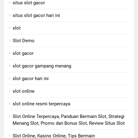
situs slot gacor
situs slot gacor hari ini
slot
Slot Demo
slot gacor
slot gacor gampang menang
slot gacor hari ini
slot online
slot online resmi terpercaya
Slot Online Terpercaya, Panduan Bermain Slot, Strategi
Menang Slot, Promo dan Bonus Slot, Review Situs Slot
Slot Online, Kasino Online, Tips Bermain