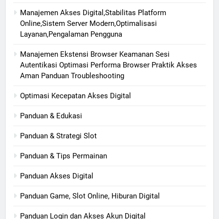
Manajemen Akses Digital,Stabilitas Platform
Online,Sistem Server Modern,Optimalisasi
Layanan,Pengalaman Pengguna
Manajemen Ekstensi Browser Keamanan Sesi
Autentikasi Optimasi Performa Browser Praktik Akses
Aman Panduan Troubleshooting
Optimasi Kecepatan Akses Digital
Panduan & Edukasi
Panduan & Strategi Slot
Panduan & Tips Permainan
Panduan Akses Digital
Panduan Game, Slot Online, Hiburan Digital
Panduan Login dan Akses Akun Digital