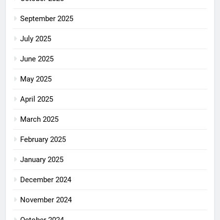
September 2025
July 2025
June 2025
May 2025
April 2025
March 2025
February 2025
January 2025
December 2024
November 2024