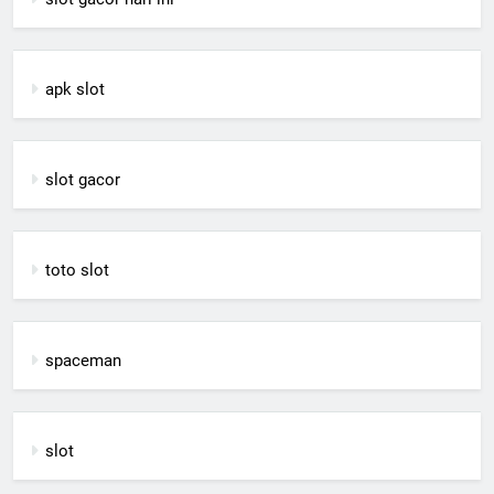
apk slot
slot gacor
toto slot
spaceman
slot