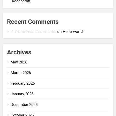
Kecepatan
Recent Comments
A WordPress Commenter
on
Hello world!
Archives
May 2026
March 2026
February 2026
January 2026
December 2025
October 2025