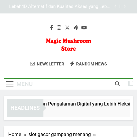
Lebah4D Alternatif dan Kualitas Akses yang Lebih
Skip
Nyaman
to
Tips Mempercepat Akses Saat Membuka Slot
content
Lebah4D agar Pengalaman Lebih Lancar
Cara Mengatasi Hambatan Akses pada LAE138
Login
Slot Lebah4D dan Pengalaman Digital yang Lebih
Fleksibel
Lebah4D Alternatif dan Kualitas Akses yang Lebih
Magic
Nyaman
Magic Mushroom Store Menawarkan
NEWSLETTER
RANDOM NEWS
Mushroom
Tips Mempercepat Akses Saat Membuka Slot
Berbagai Produk Jamur Berkualitas
Lebah4D agar Pengalaman Lebih Lancar
Untuk Pengalaman Unik Dan Aman.
Store
Cara Mengatasi Hambatan Akses pada LAE138
MENU
Login
Slot Lebah4D dan Pengalaman Digital yang Lebih Fleksibel
HEADLINES
3 Months Ago
Home
slot gacor gampang menang