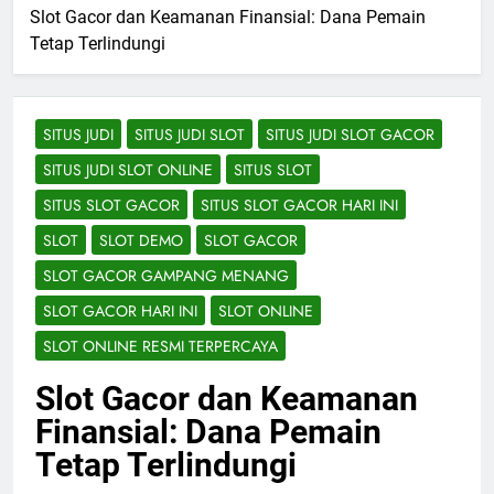
Slot Gacor dan Keamanan Finansial: Dana Pemain
Tetap Terlindungi
SITUS JUDI
SITUS JUDI SLOT
SITUS JUDI SLOT GACOR
SITUS JUDI SLOT ONLINE
SITUS SLOT
SITUS SLOT GACOR
SITUS SLOT GACOR HARI INI
SLOT
SLOT DEMO
SLOT GACOR
SLOT GACOR GAMPANG MENANG
SLOT GACOR HARI INI
SLOT ONLINE
SLOT ONLINE RESMI TERPERCAYA
Slot Gacor dan Keamanan
Finansial: Dana Pemain
Tetap Terlindungi