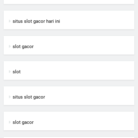
situs slot gacor hari ini
slot gacor
slot
situs slot gacor
slot gacor