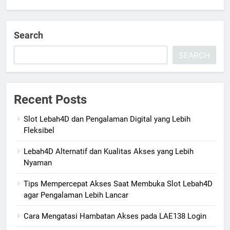
Search
SEARCH
Recent Posts
Slot Lebah4D dan Pengalaman Digital yang Lebih
Fleksibel
Lebah4D Alternatif dan Kualitas Akses yang Lebih
Nyaman
Tips Mempercepat Akses Saat Membuka Slot Lebah4D
agar Pengalaman Lebih Lancar
Cara Mengatasi Hambatan Akses pada LAE138 Login