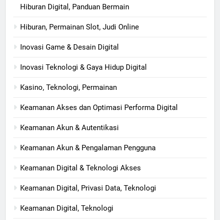
Hiburan Digital, Panduan Bermain
Hiburan, Permainan Slot, Judi Online
Inovasi Game & Desain Digital
Inovasi Teknologi & Gaya Hidup Digital
Kasino, Teknologi, Permainan
Keamanan Akses dan Optimasi Performa Digital
Keamanan Akun & Autentikasi
Keamanan Akun & Pengalaman Pengguna
Keamanan Digital & Teknologi Akses
Keamanan Digital, Privasi Data, Teknologi
Keamanan Digital, Teknologi