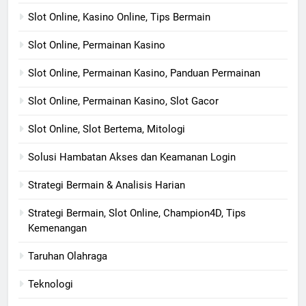
Slot Online, Kasino Online, Tips Bermain
Slot Online, Permainan Kasino
Slot Online, Permainan Kasino, Panduan Permainan
Slot Online, Permainan Kasino, Slot Gacor
Slot Online, Slot Bertema, Mitologi
Solusi Hambatan Akses dan Keamanan Login
Strategi Bermain & Analisis Harian
Strategi Bermain, Slot Online, Champion4D, Tips
Kemenangan
Taruhan Olahraga
Teknologi