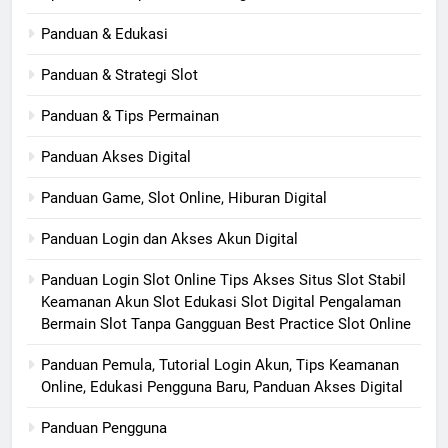
Panduan & Edukasi
Panduan & Strategi Slot
Panduan & Tips Permainan
Panduan Akses Digital
Panduan Game, Slot Online, Hiburan Digital
Panduan Login dan Akses Akun Digital
Panduan Login Slot Online Tips Akses Situs Slot Stabil
Keamanan Akun Slot Edukasi Slot Digital Pengalaman
Bermain Slot Tanpa Gangguan Best Practice Slot Online
Panduan Pemula, Tutorial Login Akun, Tips Keamanan
Online, Edukasi Pengguna Baru, Panduan Akses Digital
Panduan Pengguna