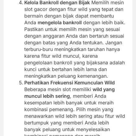
Kelola Bankroll dengan Bijak
Memilih mesin
slot gacor dengan fitur wild yang tepat dan
bermain dengan bijak dapat membantu
Anda
mengelola bankroll
dengan lebih baik.
Pastikan untuk memilih mesin yang sesuai
dengan anggaran Anda dan bertaruh sesuai
dengan batas yang Anda tentukan. Jangan
terburu-buru meningkatkan taruhan hanya
karena fitur wild muncul, karena
pengelolaan bankroll yang bijaksana adalah
kunci untuk bertahan lebih lama dan
meningkatkan peluang kemenangan.
Perhatikan Frekuensi Kemunculan Wild
Beberapa mesin slot memiliki
wild yang
muncul lebih sering
, memberi Anda
kesempatan lebih banyak untuk meraih
kombinasi pemenang. Pilih mesin yang
menawarkan wild lebih sering atau fitur wild
bertumpuk yang memberi Anda lebih
banyak peluang untuk menyelesaikan
kombinasi pemenang dan meraih