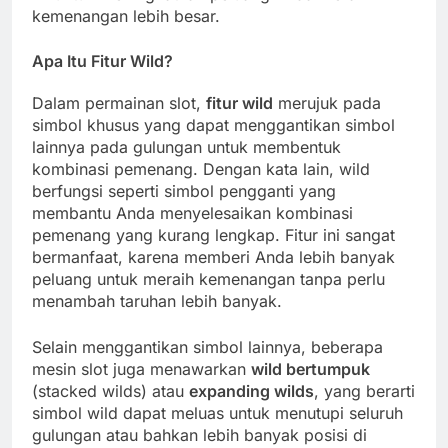
kemenangan lebih besar.
Apa Itu Fitur Wild?
Dalam permainan slot,
fitur wild
merujuk pada
simbol khusus yang dapat menggantikan simbol
lainnya pada gulungan untuk membentuk
kombinasi pemenang. Dengan kata lain, wild
berfungsi seperti simbol pengganti yang
membantu Anda menyelesaikan kombinasi
pemenang yang kurang lengkap. Fitur ini sangat
bermanfaat, karena memberi Anda lebih banyak
peluang untuk meraih kemenangan tanpa perlu
menambah taruhan lebih banyak.
Selain menggantikan simbol lainnya, beberapa
mesin slot juga menawarkan
wild bertumpuk
(stacked wilds) atau
expanding wilds
, yang berarti
simbol wild dapat meluas untuk menutupi seluruh
gulungan atau bahkan lebih banyak posisi di