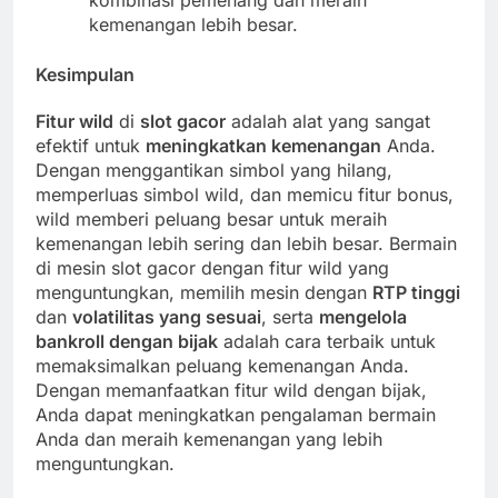
kemenangan lebih besar.
Kesimpulan
Fitur wild
di
slot gacor
adalah alat yang sangat
efektif untuk
meningkatkan kemenangan
Anda.
Dengan menggantikan simbol yang hilang,
memperluas simbol wild, dan memicu fitur bonus,
wild memberi peluang besar untuk meraih
kemenangan lebih sering dan lebih besar. Bermain
di mesin slot gacor dengan fitur wild yang
menguntungkan, memilih mesin dengan
RTP tinggi
dan
volatilitas yang sesuai
, serta
mengelola
bankroll dengan bijak
adalah cara terbaik untuk
memaksimalkan peluang kemenangan Anda.
Dengan memanfaatkan fitur wild dengan bijak,
Anda dapat meningkatkan pengalaman bermain
Anda dan meraih kemenangan yang lebih
menguntungkan.