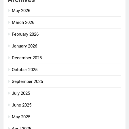
May 2026
March 2026
February 2026
January 2026
December 2025
October 2025
September 2025
July 2025
June 2025
May 2025
April 2025