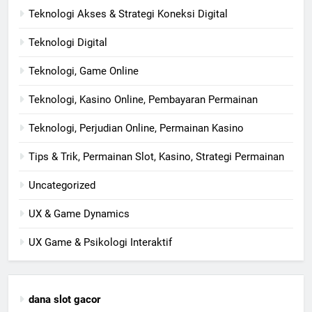
Teknologi Akses & Strategi Koneksi Digital
Teknologi Digital
Teknologi, Game Online
Teknologi, Kasino Online, Pembayaran Permainan
Teknologi, Perjudian Online, Permainan Kasino
Tips & Trik, Permainan Slot, Kasino, Strategi Permainan
Uncategorized
UX & Game Dynamics
UX Game & Psikologi Interaktif
dana slot gacor