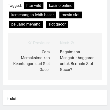
Tagged:
fitur wild
kasino online
kemenangan lebih besar
mesin slot
peluang menang
slot gacor
Previous:
Next:
Post
navigation
Cara
Bagaimana
Memaksimalkan
Mengatur Anggaran
Keuntungan dari Slot
untuk Bermain Slot
Gacor
Gacor?
slot