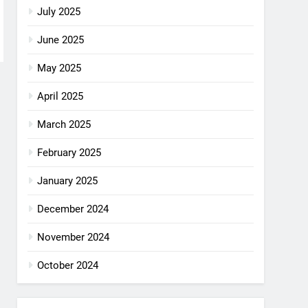
July 2025
June 2025
May 2025
April 2025
March 2025
February 2025
January 2025
December 2024
November 2024
October 2024