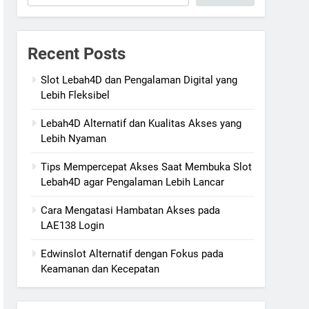
Recent Posts
Slot Lebah4D dan Pengalaman Digital yang
Lebih Fleksibel
Lebah4D Alternatif dan Kualitas Akses yang
Lebih Nyaman
Tips Mempercepat Akses Saat Membuka Slot
Lebah4D agar Pengalaman Lebih Lancar
Cara Mengatasi Hambatan Akses pada
LAE138 Login
Edwinslot Alternatif dengan Fokus pada
Keamanan dan Kecepatan