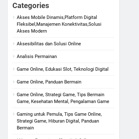
Categories
Akses Mobile Dinamis,Platform Digital
Fleksibel,Manajemen Konektivitas,Solusi
Akses Modern
Aksesibilitas dan Solusi Online
Analisis Permainan
Game Online, Edukasi Slot, Teknologi Digital
Game Online, Panduan Bermain
Game Online, Strategi Game, Tips Bermain
Game, Kesehatan Mental, Pengalaman Game
Gaming untuk Pemula, Tips Game Online,
Strategi Game, Hiburan Digital, Panduan
Bermain