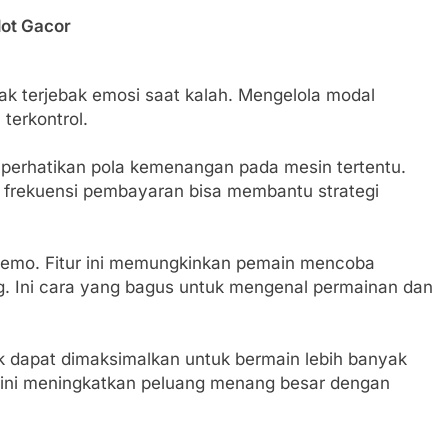
lot Gacor
dak terjebak emosi saat kalah. Mengelola modal
terkontrol.
rhatikan pola kemenangan pada mesin tertentu.
i frekuensi pembayaran bisa membantu strategi
demo. Fitur ini memungkinkan pemain mencoba
g. Ini cara yang bagus untuk mengenal permainan dan
k dapat dimaksimalkan untuk bermain lebih banyak
 ini meningkatkan peluang menang besar dengan