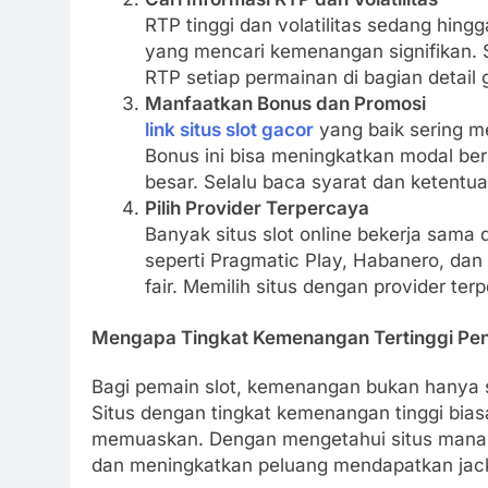
RTP tinggi dan volatilitas sedang hing
yang mencari kemenangan signifikan. S
RTP setiap permainan di bagian detail
Manfaatkan Bonus dan Promosi
link situs slot gacor
yang baik sering m
Bonus ini bisa meningkatkan modal be
besar. Selalu baca syarat dan ketentu
Pilih Provider Terpercaya
Banyak situs slot online bekerja sama
seperti Pragmatic Play, Habanero, dan
fair. Memilih situs dengan provider te
Mengapa Tingkat Kemenangan Tertinggi Pen
Bagi pemain slot, kemenangan bukan hanya so
Situs dengan tingkat kemenangan tinggi bia
memuaskan. Dengan mengetahui situs mana y
dan meningkatkan peluang mendapatkan jackpo