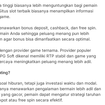
ga tinggi biasanya lebih menguntungkan bagi pemain
itus slot terbaik biasanya menampilkan informasi
 game.
enawarkan bonus deposit, cashback, dan free spin.
rmain Anda sehingga peluang menang pun lebih
an agar bonus bisa dimanfaatkan secara optimal.
 dengan provider game ternama. Provider populer
 PG Soft dikenal memiliki RTP stabil dan game yang
rpercaya meningkatkan peluang menang lebih adil.
ting?
al hiburan, tetapi juga investasi waktu dan modal.
sanya menawarkan pengalaman bermain lebih adil dan
ang gacor, pemain dapat mengatur strategi taruhan
t atau free spin secara efektif.