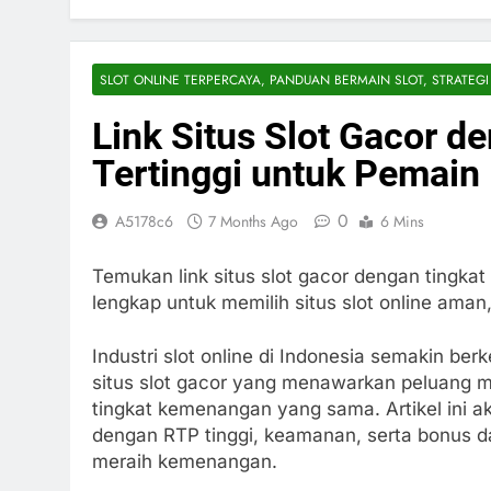
SLOT ONLINE TERPERCAYA, PANDUAN BERMAIN SLOT, STRATEG
Link Situs Slot Gacor 
Tertinggi untuk Pemain
0
A5178c6
7 Months Ago
6 Mins
Temukan link situs slot gacor dengan tingka
lengkap untuk memilih situs slot online ama
Industri slot online di Indonesia semakin b
situs slot gacor yang menawarkan peluang me
tingkat kemenangan yang sama. Artikel ini 
dengan RTP tinggi, keamanan, serta bonus d
meraih kemenangan.