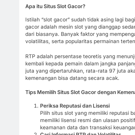
Apa itu Situs Slot Gacor?
Istilah “slot gacor” sudah tidak asing lagi ba
gacor adalah mesin slot yang dianggap sedan
dari biasanya. Banyak faktor yang mempengar
volatilitas, serta popularitas permainan terten
RTP adalah persentase teoretis yang menun
kembali kepada pemain dalam jangka panjang
juta yang dipertaruhkan, rata-rata 97 juta 
kemenangan bisa datang secara acak.
Tips Memilih Situs Slot Gacor dengan Kemen
Periksa Reputasi dan Lisensi
Pilih situs slot yang memiliki reputasi
memiliki lisensi resmi dan ulasan posi
keamanan data dan transaksi keuanga
Cari Informasi RTP dan Volatilitas