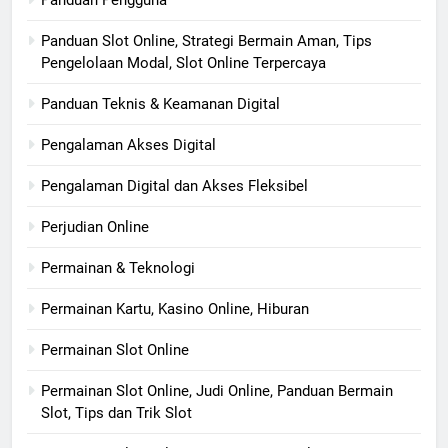
Panduan Slot Online, Strategi Bermain Aman, Tips
Pengelolaan Modal, Slot Online Terpercaya
Panduan Teknis & Keamanan Digital
Pengalaman Akses Digital
Pengalaman Digital dan Akses Fleksibel
Perjudian Online
Permainan & Teknologi
Permainan Kartu, Kasino Online, Hiburan
Permainan Slot Online
Permainan Slot Online, Judi Online, Panduan Bermain
Slot, Tips dan Trik Slot