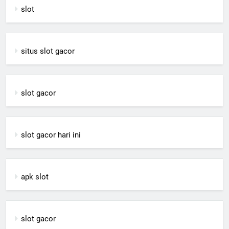
slot
situs slot gacor
slot gacor
slot gacor hari ini
apk slot
slot gacor