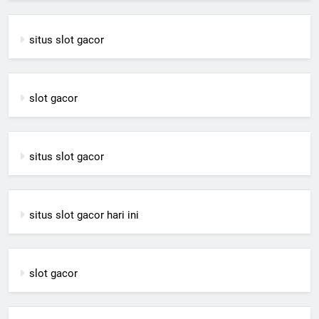
situs slot gacor
slot gacor
situs slot gacor
situs slot gacor hari ini
slot gacor