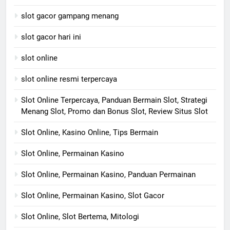
slot gacor gampang menang
slot gacor hari ini
slot online
slot online resmi terpercaya
Slot Online Terpercaya, Panduan Bermain Slot, Strategi
Menang Slot, Promo dan Bonus Slot, Review Situs Slot
Slot Online, Kasino Online, Tips Bermain
Slot Online, Permainan Kasino
Slot Online, Permainan Kasino, Panduan Permainan
Slot Online, Permainan Kasino, Slot Gacor
Slot Online, Slot Bertema, Mitologi