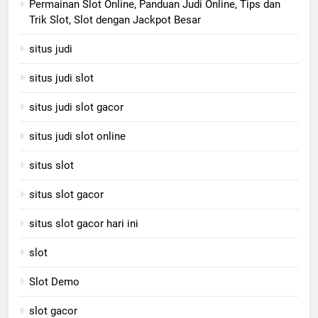
Permainan Slot Online, Panduan Judi Online, Tips dan
Trik Slot, Slot dengan Jackpot Besar
situs judi
situs judi slot
situs judi slot gacor
situs judi slot online
situs slot
situs slot gacor
situs slot gacor hari ini
slot
Slot Demo
slot gacor