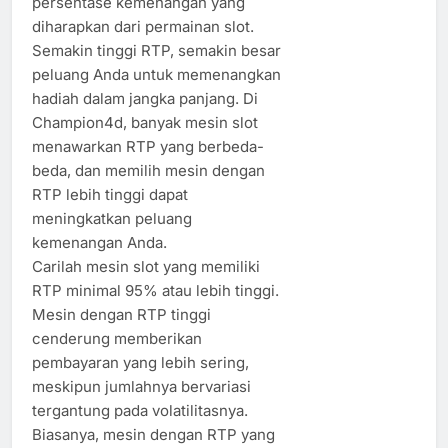
persentase kemenangan yang
diharapkan dari permainan slot.
Semakin tinggi RTP, semakin besar
peluang Anda untuk memenangkan
hadiah dalam jangka panjang. Di
Champion4d, banyak mesin slot
menawarkan RTP yang berbeda-
beda, dan memilih mesin dengan
RTP lebih tinggi dapat
meningkatkan peluang
kemenangan Anda.
Carilah mesin slot yang memiliki
RTP minimal 95% atau lebih tinggi.
Mesin dengan RTP tinggi
cenderung memberikan
pembayaran yang lebih sering,
meskipun jumlahnya bervariasi
tergantung pada volatilitasnya.
Biasanya, mesin dengan RTP yang