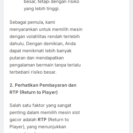
besar, tetapi dengan risiko
yang lebih tinggi.
Sebagai pemula, kami
menyarankan untuk memilih mesin
dengan volatilitas rendah terlebih
dahulu. Dengan demikian, Anda
dapat menikmati lebih banyak
putaran dan mendapatkan
pengalaman bermain tanpa terlalu
terbebani risiko besar.
2.
Perhatikan Pembayaran dan
RTP (Return to Player)
Salah satu faktor yang sangat
penting dalam memilih mesin slot
gacor adalah
RTP
(Return to
Player), yang menunjukkan