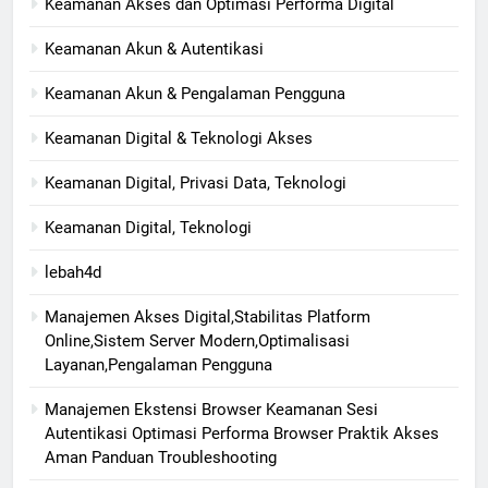
Keamanan Akses dan Optimasi Performa Digital
Keamanan Akun & Autentikasi
Keamanan Akun & Pengalaman Pengguna
Keamanan Digital & Teknologi Akses
Keamanan Digital, Privasi Data, Teknologi
Keamanan Digital, Teknologi
lebah4d
Manajemen Akses Digital,Stabilitas Platform
Online,Sistem Server Modern,Optimalisasi
Layanan,Pengalaman Pengguna
Manajemen Ekstensi Browser Keamanan Sesi
Autentikasi Optimasi Performa Browser Praktik Akses
Aman Panduan Troubleshooting