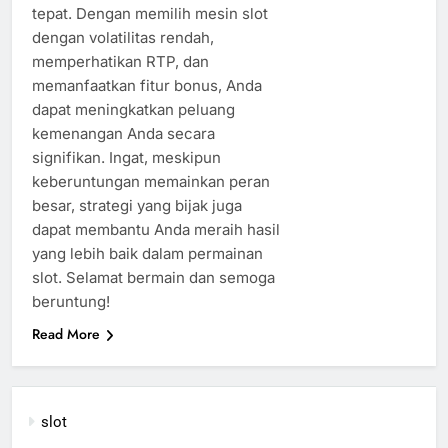
tepat. Dengan memilih mesin slot
dengan volatilitas rendah,
memperhatikan RTP, dan
memanfaatkan fitur bonus, Anda
dapat meningkatkan peluang
kemenangan Anda secara
signifikan. Ingat, meskipun
keberuntungan memainkan peran
besar, strategi yang bijak juga
dapat membantu Anda meraih hasil
yang lebih baik dalam permainan
slot. Selamat bermain dan semoga
beruntung!
Read More
slot