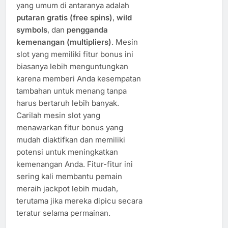
yang umum di antaranya adalah
putaran gratis (free spins)
,
wild
symbols
, dan
pengganda
kemenangan (multipliers)
. Mesin
slot yang memiliki fitur bonus ini
biasanya lebih menguntungkan
karena memberi Anda kesempatan
tambahan untuk menang tanpa
harus bertaruh lebih banyak.
Carilah mesin slot yang
menawarkan fitur bonus yang
mudah diaktifkan dan memiliki
potensi untuk meningkatkan
kemenangan Anda. Fitur-fitur ini
sering kali membantu pemain
meraih jackpot lebih mudah,
terutama jika mereka dipicu secara
teratur selama permainan.