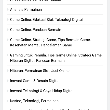
Analisis Permainan
Game Online, Edukasi Slot, Teknologi Digital
Game Online, Panduan Bermain
Game Online, Strategi Game, Tips Bermain Game,
Kesehatan Mental, Pengalaman Game
Gaming untuk Pemula, Tips Game Online, Strategi Game,
Hiburan Digital, Panduan Bermain
Hiburan, Permainan Slot, Judi Online
Inovasi Game & Desain Digital
Inovasi Teknologi & Gaya Hidup Digital
Kasino, Teknologi, Permainan