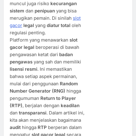
muncul juga risiko
kecurangan
sistem
dan
penipuan
yang bisa
merugikan pemain. Di sinilah
slot
gacor
legal
yang
diatur total
oleh
regulasi penting.
Platform yang menawarkan
slot
gacor legal
beroperasi di bawah
pengawasan ketat dari
badan
pengawas
yang sah dan memiliki
lisensi resmi
. Ini memastikan
bahwa setiap aspek permainan,
mulai dari penggunaan
Random
Number Generator (RNG)
hingga
pengumuman
Return to Player
(RTP)
, berjalan dengan
keadilan
dan
transparansi
. Dalam artikel ini,
kita akan menjelaskan bagaimana
audit
hingga
RTP
berperan dalam
mengatur
slot gacor legal
secara