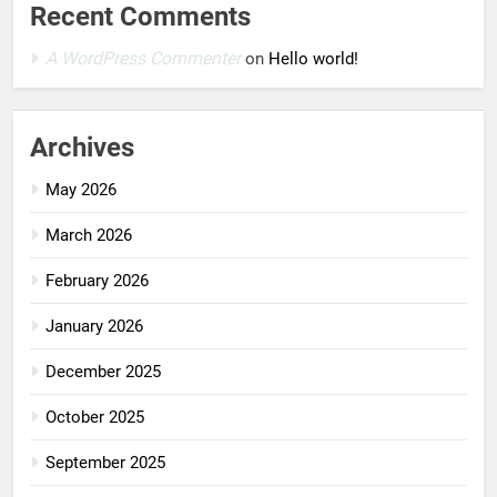
Recent Comments
A WordPress Commenter
on
Hello world!
Archives
May 2026
March 2026
February 2026
January 2026
December 2025
October 2025
September 2025