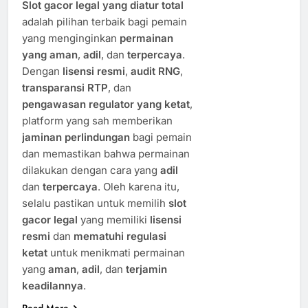
Slot gacor legal yang diatur total
adalah pilihan terbaik bagi pemain
yang menginginkan
permainan
yang aman
,
adil
, dan
terpercaya
.
Dengan
lisensi resmi
,
audit RNG
,
transparansi RTP
, dan
pengawasan regulator yang ketat
,
platform yang sah memberikan
jaminan perlindungan
bagi pemain
dan memastikan bahwa permainan
dilakukan dengan cara yang
adil
dan
terpercaya
. Oleh karena itu,
selalu pastikan untuk memilih
slot
gacor legal
yang memiliki
lisensi
resmi
dan
mematuhi regulasi
ketat
untuk menikmati permainan
yang
aman
,
adil
, dan
terjamin
keadilannya
.