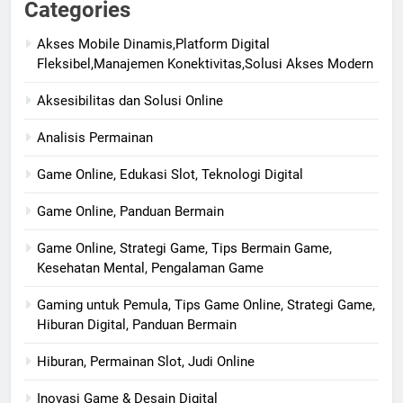
Categories
Akses Mobile Dinamis,Platform Digital
Fleksibel,Manajemen Konektivitas,Solusi Akses Modern
Aksesibilitas dan Solusi Online
Analisis Permainan
Game Online, Edukasi Slot, Teknologi Digital
Game Online, Panduan Bermain
Game Online, Strategi Game, Tips Bermain Game,
Kesehatan Mental, Pengalaman Game
Gaming untuk Pemula, Tips Game Online, Strategi Game,
Hiburan Digital, Panduan Bermain
Hiburan, Permainan Slot, Judi Online
Inovasi Game & Desain Digital