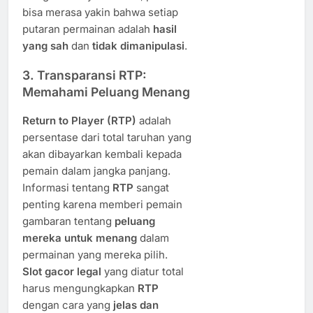
bisa merasa yakin bahwa setiap
putaran permainan adalah
hasil
yang sah
dan
tidak dimanipulasi
.
3. Transparansi RTP:
Memahami Peluang Menang
Return to Player (RTP)
adalah
persentase dari total taruhan yang
akan dibayarkan kembali kepada
pemain dalam jangka panjang.
Informasi tentang
RTP
sangat
penting karena memberi pemain
gambaran tentang
peluang
mereka untuk menang
dalam
permainan yang mereka pilih.
Slot gacor legal
yang diatur total
harus mengungkapkan
RTP
dengan cara yang
jelas dan