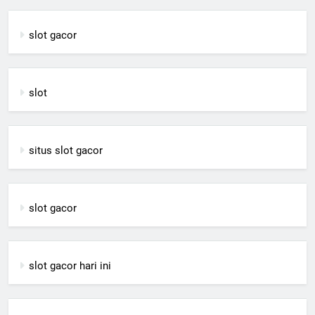
slot gacor
slot
situs slot gacor
slot gacor
slot gacor hari ini