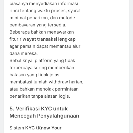
biasanya menyediakan informasi
rinci tentang waktu proses, syarat
minimal penarikan, dan metode
pembayaran yang tersedia.
Beberapa bahkan menawarkan
fitur
riwayat transaksi lengkap
agar pemain dapat memantau alur
dana mereka.
Sebaliknya, platform yang tidak
terpercaya sering memberikan
batasan yang tidak jelas,
membatasi jumlah withdraw harian,
atau bahkan menolak permintaan
penarikan tanpa alasan logis.
5. Verifikasi KYC untuk
Mencegah Penyalahgunaan
Sistem
KYC (Know Your