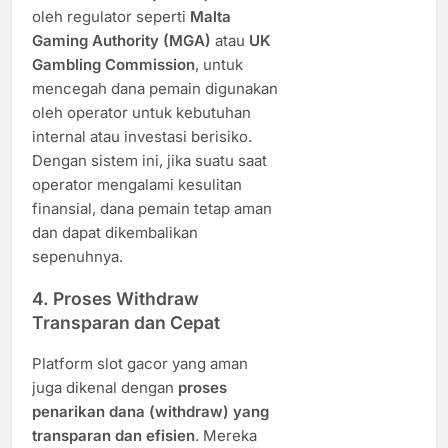
oleh regulator seperti
Malta
Gaming Authority (MGA)
atau
UK
Gambling Commission
, untuk
mencegah dana pemain digunakan
oleh operator untuk kebutuhan
internal atau investasi berisiko.
Dengan sistem ini, jika suatu saat
operator mengalami kesulitan
finansial, dana pemain tetap aman
dan dapat dikembalikan
sepenuhnya.
4. Proses Withdraw
Transparan dan Cepat
Platform slot gacor yang aman
juga dikenal dengan
proses
penarikan dana (withdraw) yang
transparan dan efisien
. Mereka