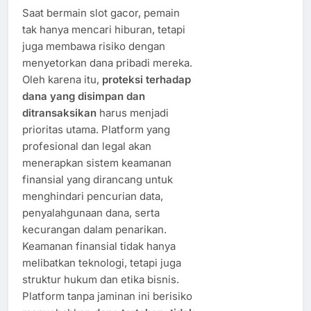
Saat bermain slot gacor, pemain
tak hanya mencari hiburan, tetapi
juga membawa risiko dengan
menyetorkan dana pribadi mereka.
Oleh karena itu,
proteksi terhadap
dana yang disimpan dan
ditransaksikan
harus menjadi
prioritas utama. Platform yang
profesional dan legal akan
menerapkan sistem keamanan
finansial yang dirancang untuk
menghindari pencurian data,
penyalahgunaan dana, serta
kecurangan dalam penarikan.
Keamanan finansial tidak hanya
melibatkan teknologi, tetapi juga
struktur hukum dan etika bisnis.
Platform tanpa jaminan ini berisiko