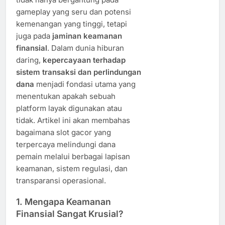
gameplay yang seru dan potensi
kemenangan yang tinggi, tetapi
juga pada
jaminan keamanan
finansial
. Dalam dunia hiburan
daring,
kepercayaan terhadap
sistem transaksi dan perlindungan
dana
menjadi fondasi utama yang
menentukan apakah sebuah
platform layak digunakan atau
tidak. Artikel ini akan membahas
bagaimana slot gacor yang
terpercaya melindungi dana
pemain melalui berbagai lapisan
keamanan, sistem regulasi, dan
transparansi operasional.
1. Mengapa Keamanan
Finansial Sangat Krusial?