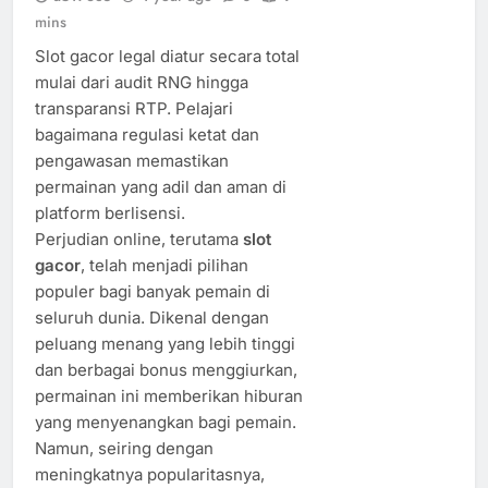
mins
Slot gacor legal diatur secara total
mulai dari audit RNG hingga
transparansi RTP. Pelajari
bagaimana regulasi ketat dan
pengawasan memastikan
permainan yang adil dan aman di
platform berlisensi.
Perjudian online, terutama
slot
gacor
, telah menjadi pilihan
populer bagi banyak pemain di
seluruh dunia. Dikenal dengan
peluang menang yang lebih tinggi
dan berbagai bonus menggiurkan,
permainan ini memberikan hiburan
yang menyenangkan bagi pemain.
Namun, seiring dengan
meningkatnya popularitasnya,