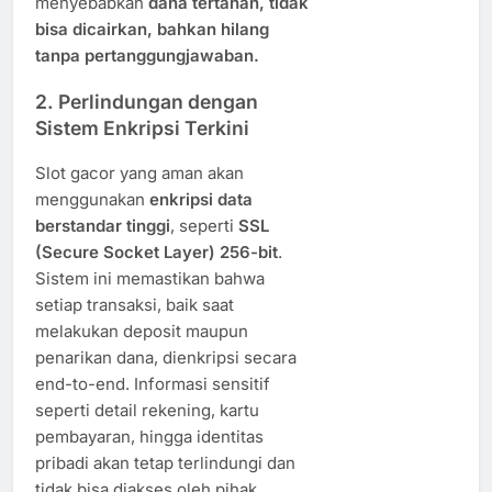
menyebabkan
dana tertahan, tidak
bisa dicairkan, bahkan hilang
tanpa pertanggungjawaban.
2. Perlindungan dengan
Sistem Enkripsi Terkini
Slot gacor yang aman akan
menggunakan
enkripsi data
berstandar tinggi
, seperti
SSL
(Secure Socket Layer) 256-bit
.
Sistem ini memastikan bahwa
setiap transaksi, baik saat
melakukan deposit maupun
penarikan dana, dienkripsi secara
end-to-end. Informasi sensitif
seperti detail rekening, kartu
pembayaran, hingga identitas
pribadi akan tetap terlindungi dan
tidak bisa diakses oleh pihak