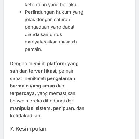
ketentuan yang berlaku.
Perlindungan hukum
yang
jelas dengan saluran
pengaduan yang dapat
diandalkan untuk
menyelesaikan masalah
pemain.
Dengan memilih
platform yang
sah dan terverifikasi
, pemain
dapat menikmati
pengalaman
bermain yang aman
dan
terpercaya
, yang memastikan
bahwa mereka dilindungi dari
manipulasi sistem
,
penipuan
, dan
ketidakadilan
.
7. Kesimpulan