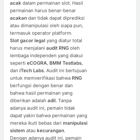
acak
dalam permainan slot. Hasil
permainan harus benar-benar
acakan
dan tidak dapat diprediksi
atau dimanipulasi oleh siapa pun,
termasuk operator platform.
Slot gacor legal
yang diatur total
harus menjalani
audit RNG
oleh
lembaga independen yang diakui
seperti
eCOGRA
,
BMM Testlabs
,
dan
iTech Labs
. Audit ini bertujuan
untuk memverifikasi bahwa
RNG
berfungsi dengan benar dan
bahwa hasil permainan yang
diberikan adalah
adil
. Tanpa
adanya audit ini, pemain tidak
dapat yakin bahwa permainan yang
mereka ikuti bebas dari
manipulasi
sistem
atau
kecurangan
.
Dengan adanya audit ini, pemain