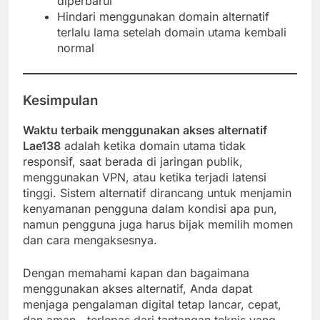
diperbarui
Hindari menggunakan domain alternatif
terlalu lama setelah domain utama kembali
normal
Kesimpulan
Waktu terbaik menggunakan akses alternatif
Lae138
adalah ketika domain utama tidak
responsif, saat berada di jaringan publik,
menggunakan VPN, atau ketika terjadi latensi
tinggi. Sistem alternatif dirancang untuk menjamin
kenyamanan pengguna dalam kondisi apa pun,
namun pengguna juga harus bijak memilih momen
dan cara mengaksesnya.
Dengan memahami kapan dan bagaimana
menggunakan akses alternatif, Anda dapat
menjaga pengalaman digital tetap lancar, cepat,
dan aman—terlepas dari tantangan teknis yang