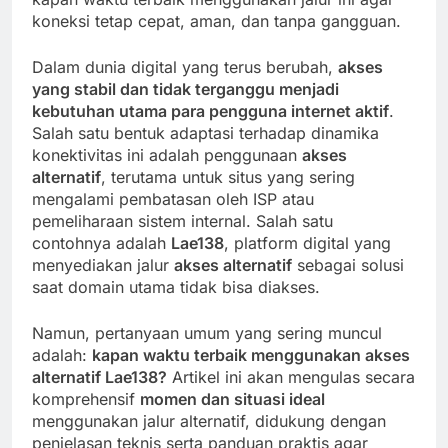
koneksi tetap cepat, aman, dan tanpa gangguan.
Dalam dunia digital yang terus berubah,
akses
yang stabil dan tidak terganggu menjadi
kebutuhan utama para pengguna internet aktif
.
Salah satu bentuk adaptasi terhadap dinamika
konektivitas ini adalah penggunaan
akses
alternatif
, terutama untuk situs yang sering
mengalami pembatasan oleh ISP atau
pemeliharaan sistem internal. Salah satu
contohnya adalah
Lae138
, platform digital yang
menyediakan jalur
akses alternatif
sebagai solusi
saat domain utama tidak bisa diakses.
Namun, pertanyaan umum yang sering muncul
adalah:
kapan waktu terbaik menggunakan akses
alternatif Lae138?
Artikel ini akan mengulas secara
komprehensif
momen dan situasi ideal
menggunakan jalur alternatif, didukung dengan
penjelasan teknis serta panduan praktis agar