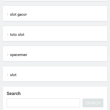
slot gacor
toto slot
spaceman
slot
Search
SEARCH