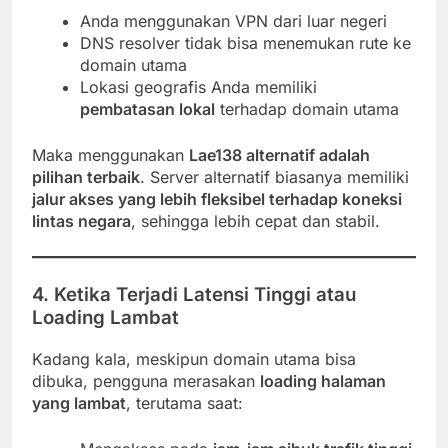
Anda menggunakan VPN dari luar negeri
DNS resolver tidak bisa menemukan rute ke
domain utama
Lokasi geografis Anda memiliki
pembatasan lokal
terhadap domain utama
Maka menggunakan
Lae138 alternatif adalah
pilihan terbaik
. Server alternatif biasanya memiliki
jalur akses yang lebih fleksibel terhadap koneksi
lintas negara
, sehingga lebih cepat dan stabil.
4. Ketika Terjadi Latensi Tinggi atau
Loading Lambat
Kadang kala, meskipun domain utama bisa
dibuka, pengguna merasakan
loading halaman
yang lambat
, terutama saat: