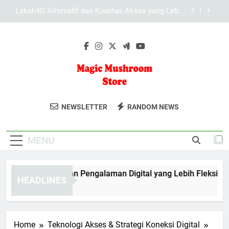
Skip
Nyaman
to
Tips Mempercepat Akses Saat Membuka Slot
content
Lebah4D agar Pengalaman Lebih Lancar
Cara Mengatasi Hambatan Akses pada LAE138
Login
Slot Lebah4D dan Pengalaman Digital yang Lebih
Fleksibel
Lebah4D Alternatif dan Kualitas Akses yang Lebih
Magic
Nyaman
Magic Mushroom Store Menawarkan
NEWSLETTER
RANDOM NEWS
Tips Mempercepat Akses Saat Membuka Slot
Mushroom
Berbagai Produk Jamur Berkualitas
Lebah4D agar Pengalaman Lebih Lancar
Untuk Pengalaman Unik Dan Aman.
Store
Cara Mengatasi Hambatan Akses pada LAE138
MENU
Login
Slot Lebah4D dan Pengalaman Digital yang Lebih Fleksibel
HEADLINES
3 Months Ago
Home
Teknologi Akses & Strategi Koneksi Digital