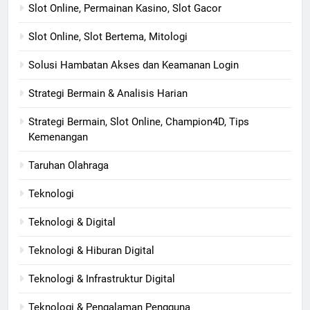
Slot Online, Permainan Kasino, Slot Gacor
Slot Online, Slot Bertema, Mitologi
Solusi Hambatan Akses dan Keamanan Login
Strategi Bermain & Analisis Harian
Strategi Bermain, Slot Online, Champion4D, Tips
Kemenangan
Taruhan Olahraga
Teknologi
Teknologi & Digital
Teknologi & Hiburan Digital
Teknologi & Infrastruktur Digital
Teknologi & Pengalaman Pengguna