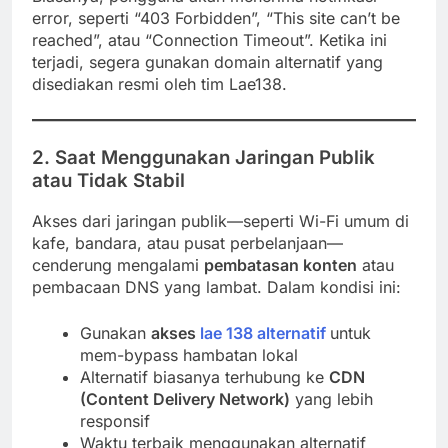
error, seperti “403 Forbidden”, “This site can’t be
reached”, atau “Connection Timeout”. Ketika ini
terjadi, segera gunakan domain alternatif yang
disediakan resmi oleh tim Lae138.
2. Saat Menggunakan Jaringan Publik
atau Tidak Stabil
Akses dari jaringan publik—seperti Wi-Fi umum di
kafe, bandara, atau pusat perbelanjaan—
cenderung mengalami
pembatasan konten
atau
pembacaan DNS yang lambat. Dalam kondisi ini:
Gunakan
akses
lae 138 alternatif
untuk
mem-bypass hambatan lokal
Alternatif biasanya terhubung ke
CDN
(Content Delivery Network)
yang lebih
responsif
Waktu terbaik menggunakan alternatif