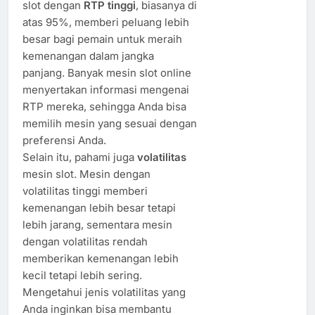
slot dengan
RTP tinggi
, biasanya di
atas 95%, memberi peluang lebih
besar bagi pemain untuk meraih
kemenangan dalam jangka
panjang. Banyak mesin slot online
menyertakan informasi mengenai
RTP mereka, sehingga Anda bisa
memilih mesin yang sesuai dengan
preferensi Anda.
Selain itu, pahami juga
volatilitas
mesin slot. Mesin dengan
volatilitas tinggi memberi
kemenangan lebih besar tetapi
lebih jarang, sementara mesin
dengan volatilitas rendah
memberikan kemenangan lebih
kecil tetapi lebih sering.
Mengetahui jenis volatilitas yang
Anda inginkan bisa membantu