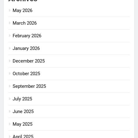
May 2026
March 2026
February 2026
January 2026
December 2025
October 2025
September 2025
July 2025
June 2025
May 2025
April 2025