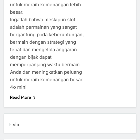
untuk meraih kemenangan lebih
besar.
Ingatlah bahwa meskipun slot
adalah permainan yang sangat
bergantung pada keberuntungan,
bermain dengan strategi yang
tepat dan mengelola anggaran
dengan bijak dapat
memperpanjang waktu bermain
Anda dan meningkatkan peluang
untuk meraih kemenangan besar.
4o mini
Read More
slot