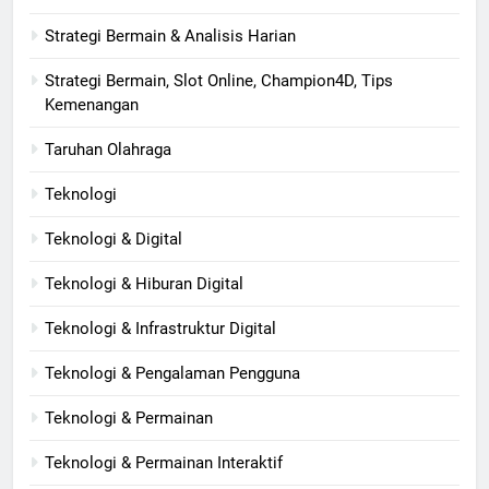
Strategi Bermain & Analisis Harian
Strategi Bermain, Slot Online, Champion4D, Tips
Kemenangan
Taruhan Olahraga
Teknologi
Teknologi & Digital
Teknologi & Hiburan Digital
Teknologi & Infrastruktur Digital
Teknologi & Pengalaman Pengguna
Teknologi & Permainan
Teknologi & Permainan Interaktif