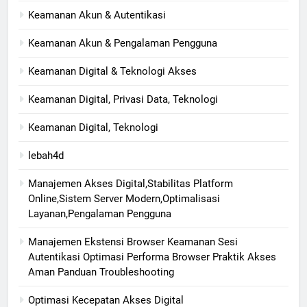
Keamanan Akun & Autentikasi
Keamanan Akun & Pengalaman Pengguna
Keamanan Digital & Teknologi Akses
Keamanan Digital, Privasi Data, Teknologi
Keamanan Digital, Teknologi
lebah4d
Manajemen Akses Digital,Stabilitas Platform
Online,Sistem Server Modern,Optimalisasi
Layanan,Pengalaman Pengguna
Manajemen Ekstensi Browser Keamanan Sesi
Autentikasi Optimasi Performa Browser Praktik Akses
Aman Panduan Troubleshooting
Optimasi Kecepatan Akses Digital