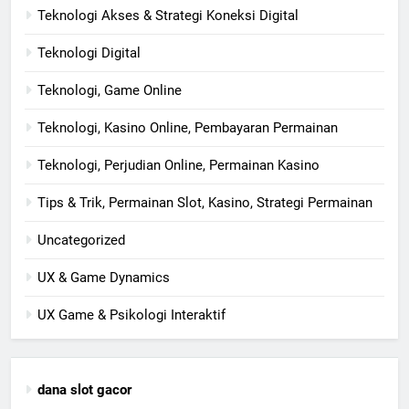
Teknologi Akses & Strategi Koneksi Digital
Teknologi Digital
Teknologi, Game Online
Teknologi, Kasino Online, Pembayaran Permainan
Teknologi, Perjudian Online, Permainan Kasino
Tips & Trik, Permainan Slot, Kasino, Strategi Permainan
Uncategorized
UX & Game Dynamics
UX Game & Psikologi Interaktif
dana slot gacor