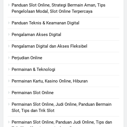
Panduan Slot Online, Strategi Bermain Aman, Tips
Pengelolaan Modal, Slot Online Terpercaya
Panduan Teknis & Keamanan Digital
Pengalaman Akses Digital
Pengalaman Digital dan Akses Fleksibel
Perjudian Online
Permainan & Teknologi
Permainan Kartu, Kasino Online, Hiburan
Permainan Slot Online
Permainan Slot Online, Judi Online, Panduan Bermain
Slot, Tips dan Trik Slot
Permainan Slot Online, Panduan Judi Online, Tips dan