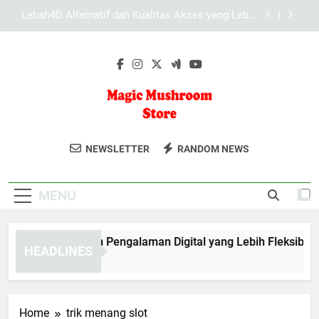
Skip
Tips Mempercepat Akses Saat Membuka Slot
to
Lebah4D agar Pengalaman Lebih Lancar
content
Cara Mengatasi Hambatan Akses pada LAE138
Login
Slot Lebah4D dan Pengalaman Digital yang Lebih
Fleksibel
Lebah4D Alternatif dan Kualitas Akses yang Lebih
Nyaman
Magic
Magic Mushroom Store Menawarkan
Tips Mempercepat Akses Saat Membuka Slot
NEWSLETTER
RANDOM NEWS
Lebah4D agar Pengalaman Lebih Lancar
Mushroom
Berbagai Produk Jamur Berkualitas
Cara Mengatasi Hambatan Akses pada LAE138
Untuk Pengalaman Unik Dan Aman.
Login
Store
MENU
lot Lebah4D dan Pengalaman Digital yang Lebih Fleksibel
HEADLINES
 Months Ago
Home
trik menang slot