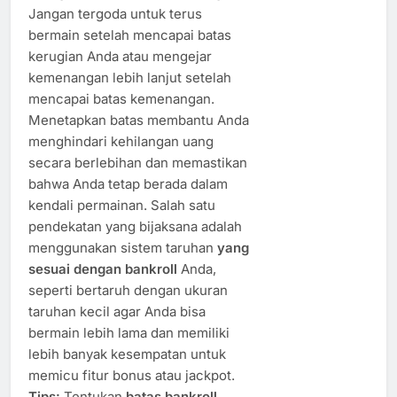
Jangan tergoda untuk terus
bermain setelah mencapai batas
kerugian Anda atau mengejar
kemenangan lebih lanjut setelah
mencapai batas kemenangan.
Menetapkan batas membantu Anda
menghindari kehilangan uang
secara berlebihan dan memastikan
bahwa Anda tetap berada dalam
kendali permainan. Salah satu
pendekatan yang bijaksana adalah
menggunakan sistem taruhan
yang
sesuai dengan bankroll
Anda,
seperti bertaruh dengan ukuran
taruhan kecil agar Anda bisa
bermain lebih lama dan memiliki
lebih banyak kesempatan untuk
memicu fitur bonus atau jackpot.
Tips:
Tentukan
batas bankroll