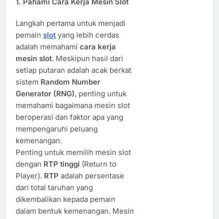
1.
Pahami Cara Kerja Mesin Slot
Langkah pertama untuk menjadi
pemain
slot
yang lebih cerdas
adalah memahami
cara kerja
mesin slot
. Meskipun hasil dari
setiap putaran adalah acak berkat
sistem
Random Number
Generator (RNG)
, penting untuk
memahami bagaimana mesin slot
beroperasi dan faktor apa yang
mempengaruhi peluang
kemenangan.
Penting untuk memilih mesin slot
dengan
RTP tinggi
(Return to
Player).
RTP
adalah persentase
dari total taruhan yang
dikembalikan kepada pemain
dalam bentuk kemenangan. Mesin