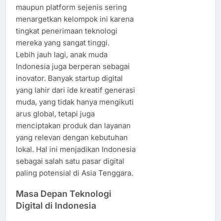
maupun platform sejenis sering
menargetkan kelompok ini karena
tingkat penerimaan teknologi
mereka yang sangat tinggi.
Lebih jauh lagi, anak muda
Indonesia juga berperan sebagai
inovator. Banyak startup digital
yang lahir dari ide kreatif generasi
muda, yang tidak hanya mengikuti
arus global, tetapi juga
menciptakan produk dan layanan
yang relevan dengan kebutuhan
lokal. Hal ini menjadikan Indonesia
sebagai salah satu pasar digital
paling potensial di Asia Tenggara.
Masa Depan Teknologi
Digital di Indonesia