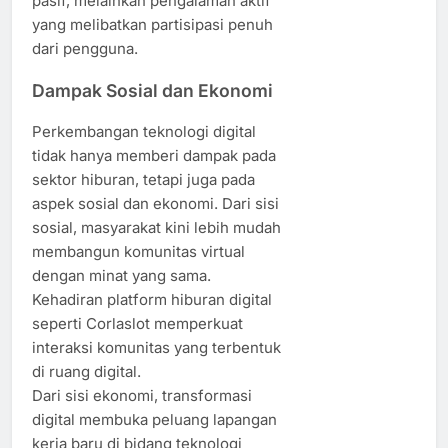
pasif, melainkan pengalaman aktif
yang melibatkan partisipasi penuh
dari pengguna.
Dampak Sosial dan Ekonomi
Perkembangan teknologi digital
tidak hanya memberi dampak pada
sektor hiburan, tetapi juga pada
aspek sosial dan ekonomi. Dari sisi
sosial, masyarakat kini lebih mudah
membangun komunitas virtual
dengan minat yang sama.
Kehadiran platform hiburan digital
seperti Corlaslot memperkuat
interaksi komunitas yang terbentuk
di ruang digital.
Dari sisi ekonomi, transformasi
digital membuka peluang lapangan
kerja baru di bidang teknologi