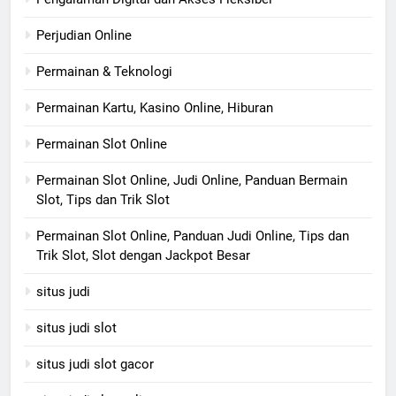
Perjudian Online
Permainan & Teknologi
Permainan Kartu, Kasino Online, Hiburan
Permainan Slot Online
Permainan Slot Online, Judi Online, Panduan Bermain
Slot, Tips dan Trik Slot
Permainan Slot Online, Panduan Judi Online, Tips dan
Trik Slot, Slot dengan Jackpot Besar
situs judi
situs judi slot
situs judi slot gacor