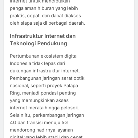
internet untuk menciptakan
pengalaman hiburan yang lebih
praktis, cepat, dan dapat diakses
oleh siapa saja di berbagai daerah.
Infrastruktur Internet dan
Teknologi Pendukung
Pertumbuhan ekosistem digital
Indonesia tidak lepas dari
dukungan infrastruktur internet.
Pembangunan jaringan serat optik
nasional, seperti proyek Palapa
Ring, menjadi pondasi penting
yang memungkinkan akses
internet merata hingga pelosok.
Selain itu, perkembangan jaringan
4G dan transisi menuju 5G
mendorong hadirnya layanan
digital yang lebih stabil dan cepat.