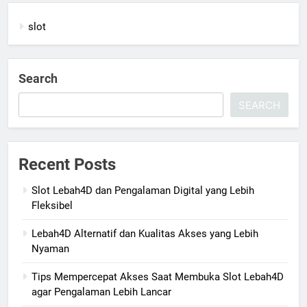
slot
Search
SEARCH
Recent Posts
Slot Lebah4D dan Pengalaman Digital yang Lebih
Fleksibel
Lebah4D Alternatif dan Kualitas Akses yang Lebih
Nyaman
Tips Mempercepat Akses Saat Membuka Slot Lebah4D
agar Pengalaman Lebih Lancar