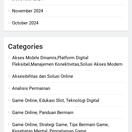
November 2024
October 2024
Categories
Akses Mobile Dinamis,Platform Digital
Fleksibel,Manajemen Konektivitas,Solusi Akses Modern
Aksesibilitas dan Solusi Online
Analisis Permainan
Game Online, Edukasi Slot, Teknologi Digital
Game Online, Panduan Bermain
Game Online, Strategi Game, Tips Bermain Game,
Kesehatan Mental, Pengalaman Game