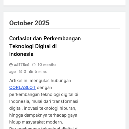
October 2025
Corlaslot dan Perkembangan
Teknologi Digital di
Indonesia
a5178c6
10 months
ago
0
6 mins
Artikel ini mengulas hubungan
CORLASLOT
dengan
perkembangan teknologi digital di
Indonesia, mulai dari transformasi
digital, inovasi teknologi hiburan,
hingga dampaknya terhadap gaya
hidup masyarakat modern.
Perkembangan teknologi digital di