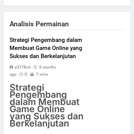
Analisis Permainan
Strategi Pengembang dalam
Membuat Game Online yang
Sukses dan Berkelanjutan
a5178c6
5 months
ago
0
7 mins
Strategi
Pengembang
dalam Membuat
Game Online
yang Sukses dan
Berkelanjutan