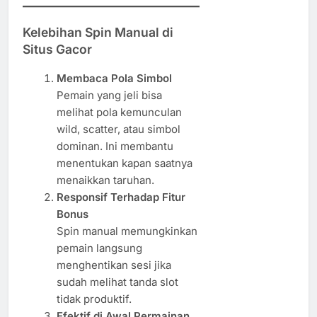
Kelebihan Spin Manual di
Situs Gacor
Membaca Pola Simbol
Pemain yang jeli bisa
melihat pola kemunculan
wild, scatter, atau simbol
dominan. Ini membantu
menentukan kapan saatnya
menaikkan taruhan.
Responsif Terhadap Fitur
Bonus
Spin manual memungkinkan
pemain langsung
menghentikan sesi jika
sudah melihat tanda slot
tidak produktif.
Efektif di Awal Permainan