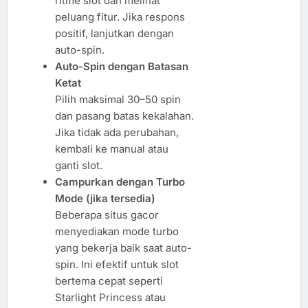
ritme slot dan melihat
peluang fitur. Jika respons
positif, lanjutkan dengan
auto-spin.
Auto-Spin dengan Batasan
Ketat
Pilih maksimal 30–50 spin
dan pasang batas kekalahan.
Jika tidak ada perubahan,
kembali ke manual atau
ganti slot.
Campurkan dengan Turbo
Mode (jika tersedia)
Beberapa situs gacor
menyediakan mode turbo
yang bekerja baik saat auto-
spin. Ini efektif untuk slot
bertema cepat seperti
Starlight Princess atau