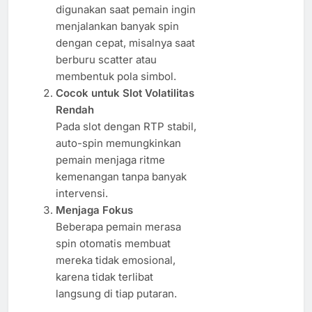
digunakan saat pemain ingin
menjalankan banyak spin
dengan cepat, misalnya saat
berburu scatter atau
membentuk pola simbol.
Cocok untuk Slot Volatilitas
Rendah
Pada slot dengan RTP stabil,
auto-spin memungkinkan
pemain menjaga ritme
kemenangan tanpa banyak
intervensi.
Menjaga Fokus
Beberapa pemain merasa
spin otomatis membuat
mereka tidak emosional,
karena tidak terlibat
langsung di tiap putaran.