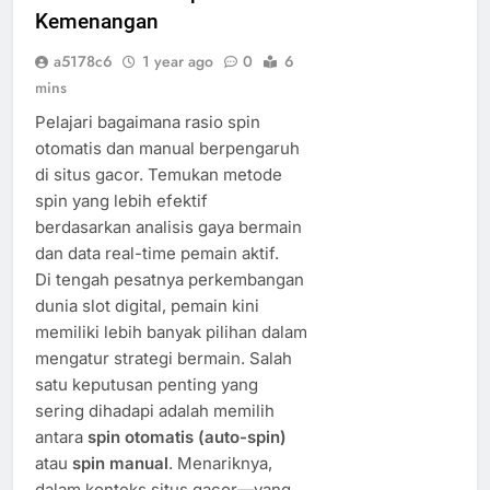
Kemenangan
a5178c6
1 year ago
0
6
mins
Pelajari bagaimana rasio spin
otomatis dan manual berpengaruh
di situs gacor. Temukan metode
spin yang lebih efektif
berdasarkan analisis gaya bermain
dan data real-time pemain aktif.
Di tengah pesatnya perkembangan
dunia slot digital, pemain kini
memiliki lebih banyak pilihan dalam
mengatur strategi bermain. Salah
satu keputusan penting yang
sering dihadapi adalah memilih
antara
spin otomatis (auto-spin)
atau
spin manual
. Menariknya,
dalam konteks situs gacor—yang