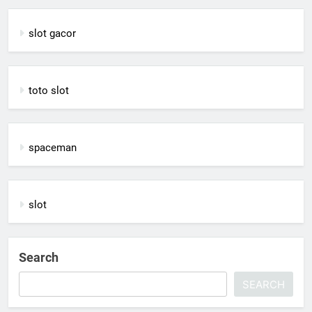
slot gacor
toto slot
spaceman
slot
Search
SEARCH