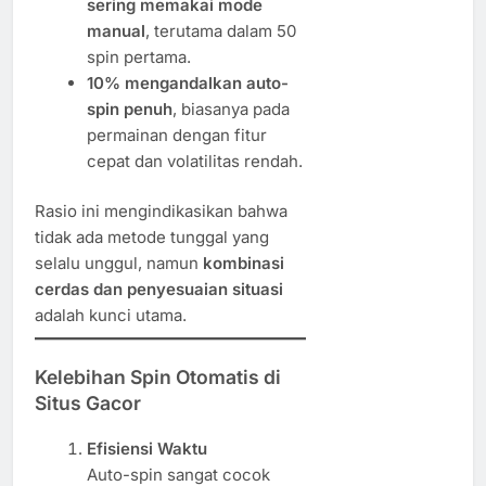
sering memakai mode
manual
, terutama dalam 50
spin pertama.
10% mengandalkan auto-
spin penuh
, biasanya pada
permainan dengan fitur
cepat dan volatilitas rendah.
Rasio ini mengindikasikan bahwa
tidak ada metode tunggal yang
selalu unggul, namun
kombinasi
cerdas dan penyesuaian situasi
adalah kunci utama.
Kelebihan Spin Otomatis di
Situs Gacor
Efisiensi Waktu
Auto-spin sangat cocok