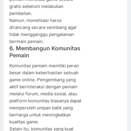
gratis sebelum melakukan
pembelian.
Namun, monetisasi harus
dirancang secara seimbang agar
tidak mengganggu pengalaman
bermain pemain.
6. Membangun Komunitas
Pemain
Komunitas pemain memiliki peran
besar dalam keberhasilan sebuah
game online. Pengembang yang
aktif berinteraksi dengan pemain
melalui forum, media sosial, atau
platform komunitas biasanya dapat
memperoleh umpan balik yang
berharga untuk meningkatkan
kualitas game.
Selain itu, komunitas yang kuat