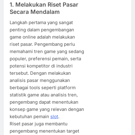
1. Melakukan Riset Pasar
Secara Mendalam
Langkah pertama yang sangat
penting dalam pengembangan
game online adalah melakukan
riset pasar. Pengembang perlu
memahami tren game yang sedang
populer, preferensi pemain, serta
potensi kompetitor di industri
tersebut. Dengan melakukan
analisis pasar menggunakan
berbagai tools seperti platform
statistik game atau analisis tren,
pengembang dapat menentukan
konsep game yang relevan dengan
kebutuhan pemain
slot
.
Riset pasar juga membantu
pengembang menentukan target