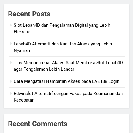
Recent Posts
Slot Lebah4D dan Pengalaman Digital yang Lebih
Fleksibel
Lebah4D Alternatif dan Kualitas Akses yang Lebih
Nyaman
Tips Mempercepat Akses Saat Membuka Slot Lebah4D
agar Pengalaman Lebih Lancar
Cara Mengatasi Hambatan Akses pada LAE138 Login
Edwinslot Alternatif dengan Fokus pada Keamanan dan
Kecepatan
Recent Comments