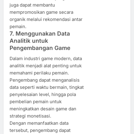
juga dapat membantu
mempromosikan game secara
organik melalui rekomendasi antar
pemain.
7. Menggunakan Data
Analitik untuk
Pengembangan Game
Dalam industri game modern, data
analitik menjadi alat penting untuk
memahami perilaku pemain.
Pengembang dapat menganalisis
data seperti waktu bermain, tingkat
penyelesaian level, hingga pola
pembelian pemain untuk
meningkatkan desain game dan
strategi monetisasi.
Dengan memanfaatkan data
tersebut, pengembang dapat