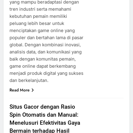
yang mampu beradaptasi dengan
tren industri serta memahami
kebutuhan pemain memiliki
peluang lebih besar untuk
menciptakan game online yang
populer dan bertahan lama di pasar
global. Dengan kombinasi inovasi,
analisis data, dan komunikasi yang
baik dengan komunitas pemain,
game online dapat berkembang
menjadi produk digital yang sukses
dan berkelanjutan.
Read More
Situs Gacor dengan Rasio
Spin Otomatis dan Manual:
Menelusuri Efektivitas Gaya
Bermain terhadap Hasil