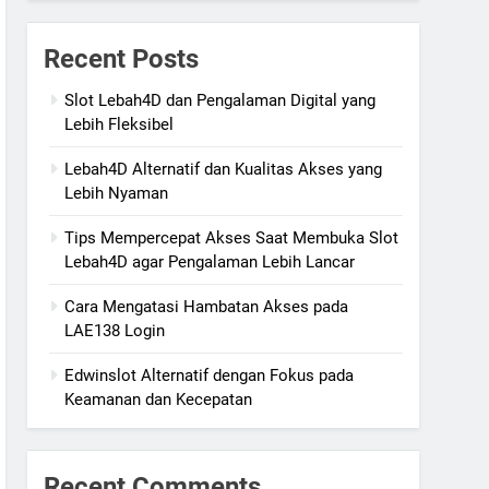
Recent Posts
Slot Lebah4D dan Pengalaman Digital yang
Lebih Fleksibel
Lebah4D Alternatif dan Kualitas Akses yang
Lebih Nyaman
Tips Mempercepat Akses Saat Membuka Slot
Lebah4D agar Pengalaman Lebih Lancar
Cara Mengatasi Hambatan Akses pada
LAE138 Login
Edwinslot Alternatif dengan Fokus pada
Keamanan dan Kecepatan
Recent Comments