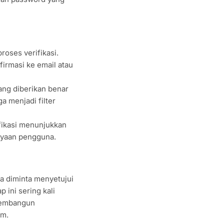
roses verifikasi.
firmasi ke email atau
ang diberikan benar
a menjadi filter
ifikasi menunjukkan
ayaan pengguna.
a diminta menyetujui
 ini sering kali
 membangun
rm.