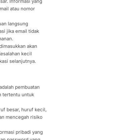
sar. Informasi yang
email atau nomor
uan langsung
i jika email tidak
manan.
g dimasukkan akan
esalahan kecil
kasi selanjutnya.
i adalah pembuatan
 tertentu untuk
 besar, huruf kecil,
uan mencegah risiko
ormasi pribadi yang
ihan password yang