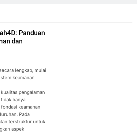
ebah4D: Panduan
man dan
secara lengkap, mulai
 sistem keamanan
 kualitas pengalaman
 tidak hanya
i fondasi keamanan,
eluruhan. Pada
tan terstruktur untuk
gkan aspek