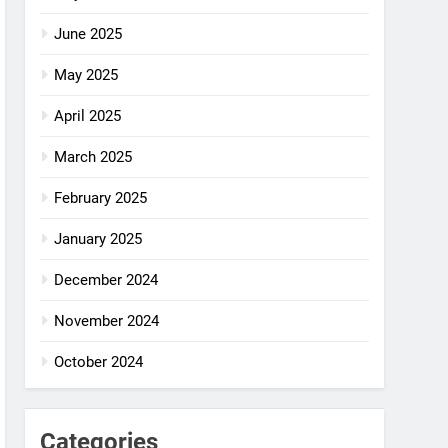
June 2025
May 2025
April 2025
March 2025
February 2025
January 2025
December 2024
November 2024
October 2024
Categories