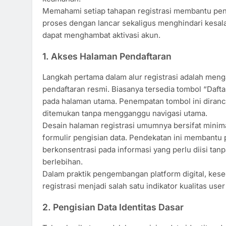
Memahami setiap tahapan registrasi membantu pen
proses dengan lancar sekaligus menghindari kesa
dapat menghambat aktivasi akun.
1. Akses Halaman Pendaftaran
Langkah pertama dalam alur registrasi adalah men
pendaftaran resmi. Biasanya tersedia tombol “Daftar
pada halaman utama. Penempatan tombol ini diran
ditemukan tanpa mengganggu navigasi utama.
Desain halaman registrasi umumnya bersifat minim
formulir pengisian data. Pendekatan ini membantu
berkonsentrasi pada informasi yang perlu diisi tanpa
berlebihan.
Dalam praktik pengembangan platform digital, kes
registrasi menjadi salah satu indikator kualitas use
2. Pengisian Data Identitas Dasar