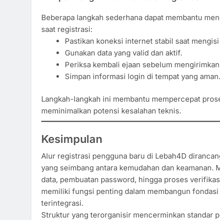
Beberapa langkah sederhana dapat membantu men
saat registrasi:
Pastikan koneksi internet stabil saat mengisi 
Gunakan data yang valid dan aktif.
Periksa kembali ejaan sebelum mengirimkan 
Simpan informasi login di tempat yang aman
Langkah-langkah ini membantu mempercepat prose
meminimalkan potensi kesalahan teknis.
Kesimpulan
Alur registrasi pengguna baru di Lebah4D diranca
yang seimbang antara kemudahan dan keamanan. Mu
data, pembuatan password, hingga proses verifikasi
memiliki fungsi penting dalam membangun fondasi
terintegrasi.
Struktur yang terorganisir mencerminkan standar p