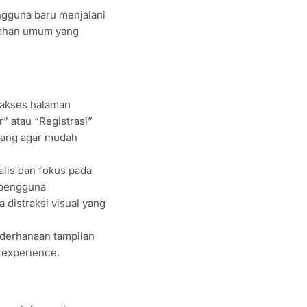
gguna baru menjalani
lahan umum yang
gakses halaman
” atau “Registrasi”
cang agar mudah
alis dan fokus pada
 pengguna
 distraksi visual yang
ederhanaan tampilan
r experience.