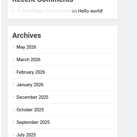
A WordPress Commenter
on
Hello world!
Archives
May 2026
March 2026
February 2026
January 2026
December 2025
October 2025
September 2025
July 2025