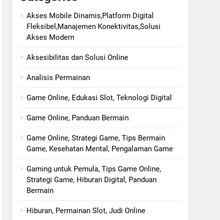
Akses Mobile Dinamis,Platform Digital
Fleksibel,Manajemen Konektivitas,Solusi
Akses Modern
Aksesibilitas dan Solusi Online
Analisis Permainan
Game Online, Edukasi Slot, Teknologi Digital
Game Online, Panduan Bermain
Game Online, Strategi Game, Tips Bermain
Game, Kesehatan Mental, Pengalaman Game
Gaming untuk Pemula, Tips Game Online,
Strategi Game, Hiburan Digital, Panduan
Bermain
Hiburan, Permainan Slot, Judi Online