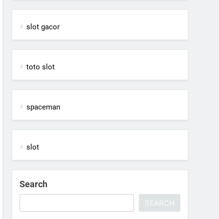
slot gacor
toto slot
spaceman
slot
Search
SEARCH