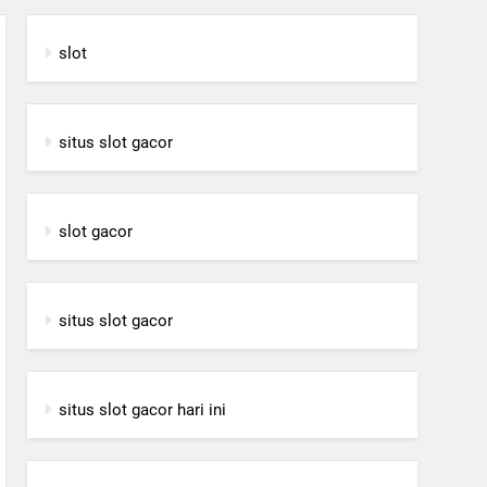
slot
situs slot gacor
slot gacor
situs slot gacor
situs slot gacor hari ini