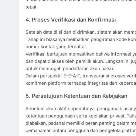
tepat.
4. Proses Verifikasi dan Konfirmasi
Setelah data diisi dan dikirimkan, sistem akan memp
Tahap ini biasanya melibatkan pengiriman kode kon
nomor kontak yang terdaftar.
Verifikasi bertujuan memastikan bahwa informasi y
dan dapat diakses oleh pemilik akun. Langkah ini jug
untuk mencegah pendaftaran akun palsu.
Dalam perspektif E-E-A-T, transparansi proses ver
komitmen platform terhadap integritas dan keperc
5. Persetujuan Ketentuan dan Kebijakan
Sebelum akun aktif sepenuhnya, pengguna biasany
ketentuan penggunaan serta kebijakan privasi. Tahap
diabaikan, padahal memiliki peran penting dalam
pemahaman antara pengguna dan pengelola platfo