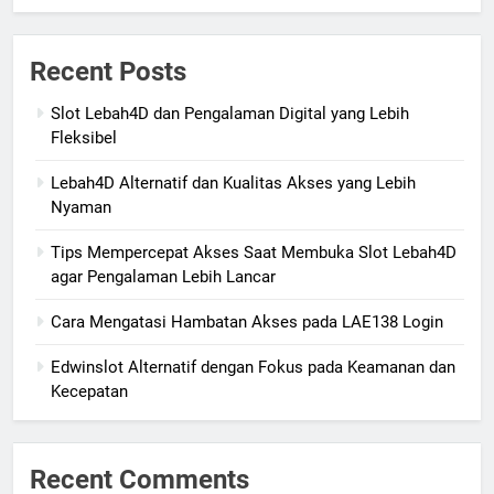
Recent Posts
Slot Lebah4D dan Pengalaman Digital yang Lebih
Fleksibel
Lebah4D Alternatif dan Kualitas Akses yang Lebih
Nyaman
Tips Mempercepat Akses Saat Membuka Slot Lebah4D
agar Pengalaman Lebih Lancar
Cara Mengatasi Hambatan Akses pada LAE138 Login
Edwinslot Alternatif dengan Fokus pada Keamanan dan
Kecepatan
Recent Comments