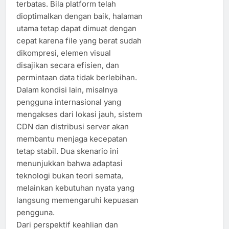
terbatas. Bila platform telah
dioptimalkan dengan baik, halaman
utama tetap dapat dimuat dengan
cepat karena file yang berat sudah
dikompresi, elemen visual
disajikan secara efisien, dan
permintaan data tidak berlebihan.
Dalam kondisi lain, misalnya
pengguna internasional yang
mengakses dari lokasi jauh, sistem
CDN dan distribusi server akan
membantu menjaga kecepatan
tetap stabil. Dua skenario ini
menunjukkan bahwa adaptasi
teknologi bukan teori semata,
melainkan kebutuhan nyata yang
langsung memengaruhi kepuasan
pengguna.
Dari perspektif keahlian dan