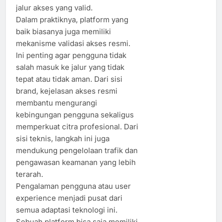
jalur akses yang valid.
Dalam praktiknya, platform yang
baik biasanya juga memiliki
mekanisme validasi akses resmi.
Ini penting agar pengguna tidak
salah masuk ke jalur yang tidak
tepat atau tidak aman. Dari sisi
brand, kejelasan akses resmi
membantu mengurangi
kebingungan pengguna sekaligus
memperkuat citra profesional. Dari
sisi teknis, langkah ini juga
mendukung pengelolaan trafik dan
pengawasan keamanan yang lebih
terarah.
Pengalaman pengguna atau user
experience menjadi pusat dari
semua adaptasi teknologi ini.
Sebuah platform bisa saja memiliki