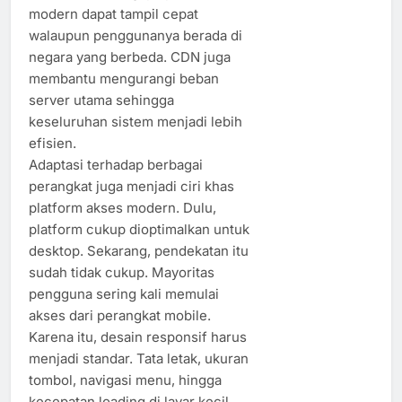
modern dapat tampil cepat
walaupun penggunanya berada di
negara yang berbeda. CDN juga
membantu mengurangi beban
server utama sehingga
keseluruhan sistem menjadi lebih
efisien.
Adaptasi terhadap berbagai
perangkat juga menjadi ciri khas
platform akses modern. Dulu,
platform cukup dioptimalkan untuk
desktop. Sekarang, pendekatan itu
sudah tidak cukup. Mayoritas
pengguna sering kali memulai
akses dari perangkat mobile.
Karena itu, desain responsif harus
menjadi standar. Tata letak, ukuran
tombol, navigasi menu, hingga
kecepatan loading di layar kecil