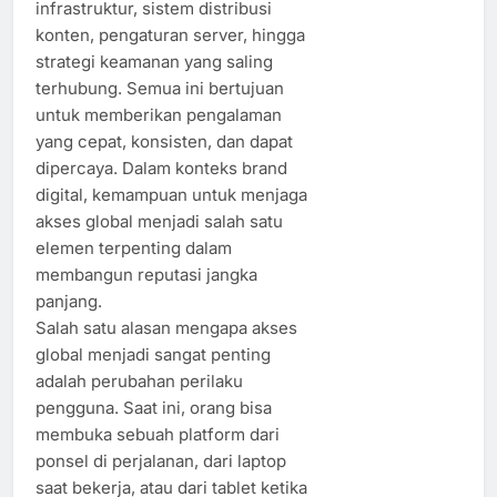
infrastruktur, sistem distribusi
konten, pengaturan server, hingga
strategi keamanan yang saling
terhubung. Semua ini bertujuan
untuk memberikan pengalaman
yang cepat, konsisten, dan dapat
dipercaya. Dalam konteks brand
digital, kemampuan untuk menjaga
akses global menjadi salah satu
elemen terpenting dalam
membangun reputasi jangka
panjang.
Salah satu alasan mengapa akses
global menjadi sangat penting
adalah perubahan perilaku
pengguna. Saat ini, orang bisa
membuka sebuah platform dari
ponsel di perjalanan, dari laptop
saat bekerja, atau dari tablet ketika