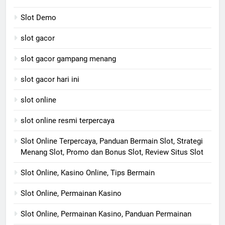
Slot Demo
slot gacor
slot gacor gampang menang
slot gacor hari ini
slot online
slot online resmi terpercaya
Slot Online Terpercaya, Panduan Bermain Slot, Strategi
Menang Slot, Promo dan Bonus Slot, Review Situs Slot
Slot Online, Kasino Online, Tips Bermain
Slot Online, Permainan Kasino
Slot Online, Permainan Kasino, Panduan Permainan