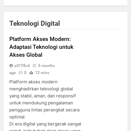
Teknologi Digital
Platform Akses Modern:
Adaptasi Teknologi untuk
Akses Global
a5178c6
5 months
ago
0
12 mins
Platform akses modern
menghadirkan teknologi global
yang stabil, aman, dan responsif
untuk mendukung pengalaman
pengguna lintas perangkat secara
optimal.
Di era digital yang bergerak sangat
cepat, kebutuhan akan akses yang