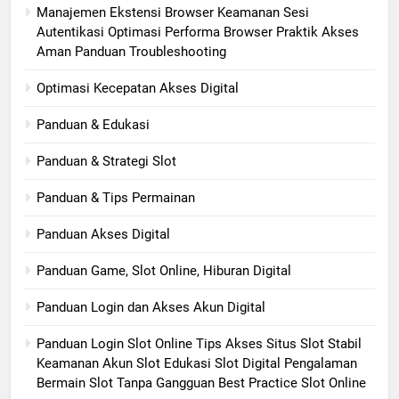
Manajemen Ekstensi Browser Keamanan Sesi
Autentikasi Optimasi Performa Browser Praktik Akses
Aman Panduan Troubleshooting
Optimasi Kecepatan Akses Digital
Panduan & Edukasi
Panduan & Strategi Slot
Panduan & Tips Permainan
Panduan Akses Digital
Panduan Game, Slot Online, Hiburan Digital
Panduan Login dan Akses Akun Digital
Panduan Login Slot Online Tips Akses Situs Slot Stabil
Keamanan Akun Slot Edukasi Slot Digital Pengalaman
Bermain Slot Tanpa Gangguan Best Practice Slot Online