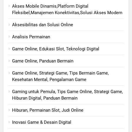
Akses Mobile Dinamis,Platform Digital
Fleksibel,Manajemen Konektivitas,Solusi Akses Modern
Aksesibilitas dan Solusi Online
Analisis Permainan
Game Online, Edukasi Slot, Teknologi Digital
Game Online, Panduan Bermain
Game Online, Strategi Game, Tips Bermain Game,
Kesehatan Mental, Pengalaman Game
Gaming untuk Pemula, Tips Game Online, Strategi Game,
Hiburan Digital, Panduan Bermain
Hiburan, Permainan Slot, Judi Online
Inovasi Game & Desain Digital