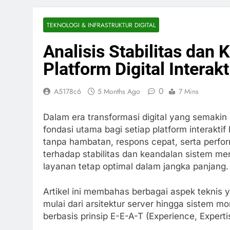
TEKNOLOGI & INFRASTRUKTUR DIGITAL
Analisis Stabilitas dan
Platform Digital Interakt
0
A5178c6
5 Months Ago
7 Mins
Dalam era transformasi digital yang semakin 
fondasi utama bagi setiap platform interakt
tanpa hambatan, respons cepat, serta perform
terhadap stabilitas dan keandalan sistem me
layanan tetap optimal dalam jangka panjang.
Artikel ini membahas berbagai aspek teknis y
mulai dari arsitektur server hingga sistem m
berbasis prinsip E-E-A-T (Experience, Experti