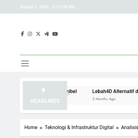
Skip
August 7, 2026
8:27:49 AM
to
content
Mag
Magic Mus
l yang Lebih Fleksibel
Lebah4D Alternatif dan Kualita
3 Months Ago
HEADLINES
Home
Teknologi & Infrastruktur Digital
Analisi