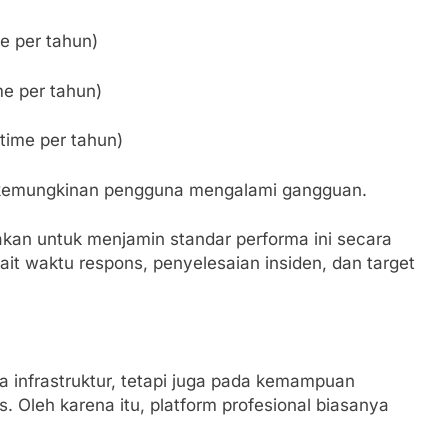
e per tahun)
e per tahun)
time per tahun)
l kemungkinan pengguna mengalami gangguan.
akan untuk menjamin standar performa ini secara
ait waktu respons, penyelesaian insiden, dan target
a infrastruktur, tetapi juga pada kemampuan
Oleh karena itu, platform profesional biasanya