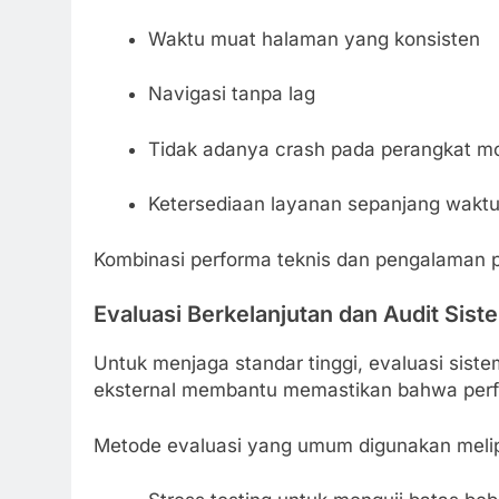
Waktu muat halaman yang konsisten
Navigasi tanpa lag
Tidak adanya crash pada perangkat mo
Ketersediaan layanan sepanjang wakt
Kombinasi performa teknis dan pengalaman p
Evaluasi Berkelanjutan dan Audit Sist
Untuk menjaga standar tinggi, evaluasi siste
eksternal membantu memastikan bahwa perfo
Metode evaluasi yang umum digunakan melip