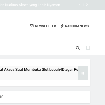
 dan Kualitas Akses yang Lebih Nyaman
ebah4D agar Pengalaman Lebih Lancar
i Hambatan Akses pada LAE138 Login
NEWSLETTER
RANDOM NEWS
ngalaman Digital yang Lebih Fleksibel
 Untuk Pengalaman Unik Dan Aman.
 dan Kualitas Akses yang Lebih Nyaman
ebah4D agar Pengalaman Lebih Lancar
i Hambatan Akses pada LAE138 Login
at Membuka Slot Lebah4D agar Pengalaman Lebih Lancar
if