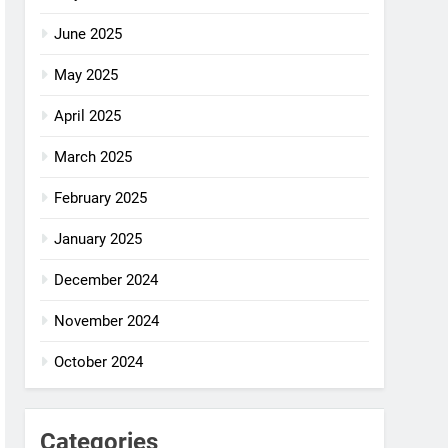
June 2025
May 2025
April 2025
March 2025
February 2025
January 2025
December 2024
November 2024
October 2024
Categories