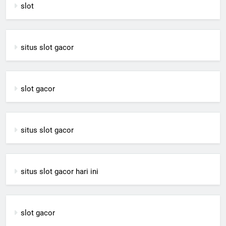
slot
situs slot gacor
slot gacor
situs slot gacor
situs slot gacor hari ini
slot gacor