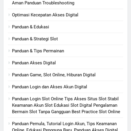
Aman Panduan Troubleshooting
Optimasi Kecepatan Akses Digital
Panduan & Edukasi
Panduan & Strategi Slot
Panduan & Tips Permainan
Panduan Akses Digital
Panduan Game, Slot Online, Hiburan Digital
Panduan Login dan Akses Akun Digital
Panduan Login Slot Online Tips Akses Situs Slot Stabil
Keamanan Akun Slot Edukasi Slot Digital Pengalaman
Bermain Slot Tanpa Gangguan Best Practice Slot Online
Panduan Pemula, Tutorial Login Akun, Tips Keamanan
Online, Edukasi Pengguna Baru, Panduan Akses Digital