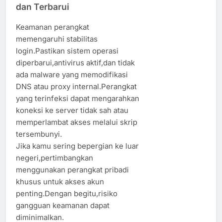
dan Terbarui
Keamanan perangkat
memengaruhi stabilitas
login.Pastikan sistem operasi
diperbarui,antivirus aktif,dan tidak
ada malware yang memodifikasi
DNS atau proxy internal.Perangkat
yang terinfeksi dapat mengarahkan
koneksi ke server tidak sah atau
memperlambat akses melalui skrip
tersembunyi.
Jika kamu sering bepergian ke luar
negeri,pertimbangkan
menggunakan perangkat pribadi
khusus untuk akses akun
penting.Dengan begitu,risiko
gangguan keamanan dapat
diminimalkan.