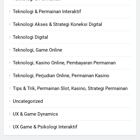
Teknologi & Permainan Interaktif
Teknologi Akses & Strategi Koneksi Digital
Teknologi Digital
Teknologi, Game Online
Teknologi, Kasino Online, Pembayaran Permainan
Teknologi, Perjudian Online, Permainan Kasino
Tips & Trik, Permainan Slot, Kasino, Strategi Permainan
Uncategorized
UX & Game Dynamics
UX Game & Psikologi Interaktif