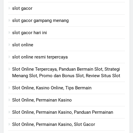
slot gacor
slot gacor gampang menang
slot gacor hari ini
slot online
slot online resmi terpercaya
Slot Online Terpercaya, Panduan Bermain Slot, Strategi
Menang Slot, Promo dan Bonus Slot, Review Situs Slot
Slot Online, Kasino Online, Tips Bermain
Slot Online, Permainan Kasino
Slot Online, Permainan Kasino, Panduan Permainan
Slot Online, Permainan Kasino, Slot Gacor