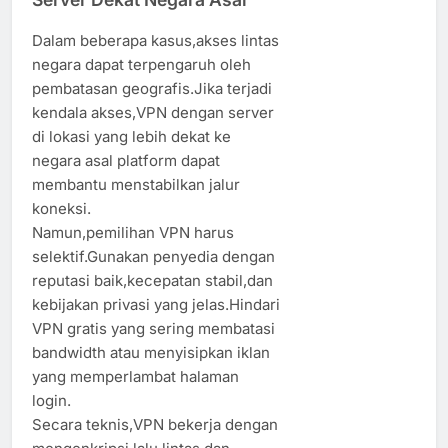
Dalam beberapa kasus,akses lintas
negara dapat terpengaruh oleh
pembatasan geografis.Jika terjadi
kendala akses,VPN dengan server
di lokasi yang lebih dekat ke
negara asal platform dapat
membantu menstabilkan jalur
koneksi.
Namun,pemilihan VPN harus
selektif.Gunakan penyedia dengan
reputasi baik,kecepatan stabil,dan
kebijakan privasi yang jelas.Hindari
VPN gratis yang sering membatasi
bandwidth atau menyisipkan iklan
yang memperlambat halaman
login.
Secara teknis,VPN bekerja dengan