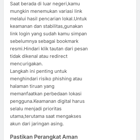
Saat berada di luar negeri,kamu
mungkin menemukan variasi link
melalui hasil pencarian lokal.Untuk
keamanan dan stabilitas,gunakan
link login yang sudah kamu simpan
sebelumnya sebagai bookmark
resmi.Hindari klik tautan dari pesan
tidak dikenal atau redirect
mencurigakan.
Langkah ini penting untuk
menghindari risiko phishing atau
halaman tiruan yang
memanfaatkan perbedaan lokasi
pengguna.Keamanan digital harus
selalu menjadi prioritas
utama,terutama saat mengakses
akun dari jaringan asing.
Pastikan Perangkat Aman