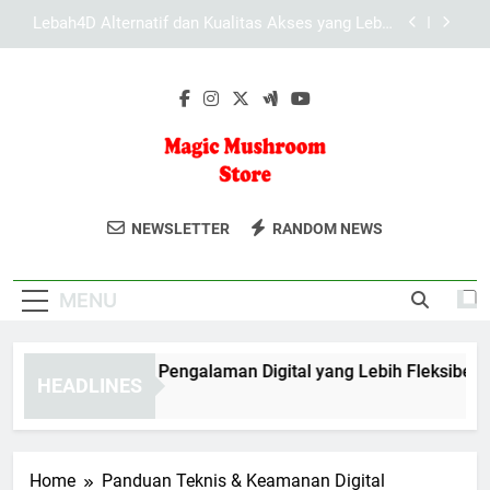
Skip
Tips Mempercepat Akses Saat Membuka Slot
to
Lebah4D agar Pengalaman Lebih Lancar
content
Cara Mengatasi Hambatan Akses pada LAE138
Login
Slot Lebah4D dan Pengalaman Digital yang Lebih
Fleksibel
Lebah4D Alternatif dan Kualitas Akses yang Lebih
Nyaman
Magic
Magic Mushroom Store Menawarkan
Tips Mempercepat Akses Saat Membuka Slot
NEWSLETTER
RANDOM NEWS
Lebah4D agar Pengalaman Lebih Lancar
Mushroom
Berbagai Produk Jamur Berkualitas
Cara Mengatasi Hambatan Akses pada LAE138
Untuk Pengalaman Unik Dan Aman.
Login
Store
MENU
lot Lebah4D dan Pengalaman Digital yang Lebih Fleksibel
HEADLINES
Months Ago
Home
Panduan Teknis & Keamanan Digital