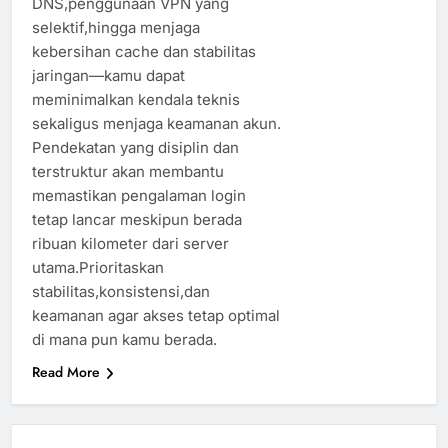
DNS,penggunaan VPN yang
selektif,hingga menjaga
kebersihan cache dan stabilitas
jaringan—kamu dapat
meminimalkan kendala teknis
sekaligus menjaga keamanan akun.
Pendekatan yang disiplin dan
terstruktur akan membantu
memastikan pengalaman login
tetap lancar meskipun berada
ribuan kilometer dari server
utama.Prioritaskan
stabilitas,konsistensi,dan
keamanan agar akses tetap optimal
di mana pun kamu berada.
Read More