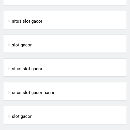
situs slot gacor
slot gacor
situs slot gacor
situs slot gacor hari ini
slot gacor