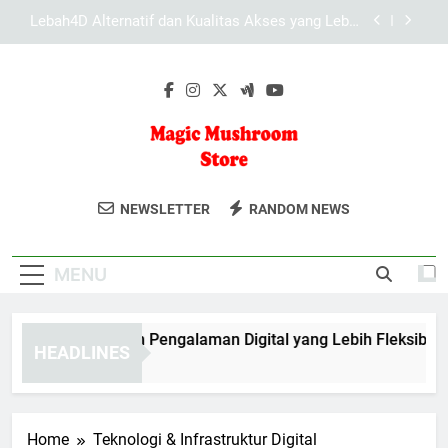
Skip
Tips Mempercepat Akses Saat Membuka Slot
to
Lebah4D agar Pengalaman Lebih Lancar
content
Cara Mengatasi Hambatan Akses pada LAE138
Login
Slot Lebah4D dan Pengalaman Digital yang Lebih
Fleksibel
Lebah4D Alternatif dan Kualitas Akses yang Lebih
Nyaman
Magic
Magic Mushroom Store Menawarkan
Tips Mempercepat Akses Saat Membuka Slot
NEWSLETTER
RANDOM NEWS
Lebah4D agar Pengalaman Lebih Lancar
Mushroom
Berbagai Produk Jamur Berkualitas
Cara Mengatasi Hambatan Akses pada LAE138
Untuk Pengalaman Unik Dan Aman.
Login
Store
MENU
lot Lebah4D dan Pengalaman Digital yang Lebih Fleksibel
HEADLINES
 Months Ago
Home
Teknologi & Infrastruktur Digital