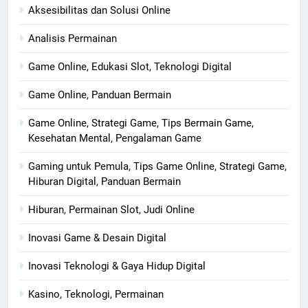
Aksesibilitas dan Solusi Online
Analisis Permainan
Game Online, Edukasi Slot, Teknologi Digital
Game Online, Panduan Bermain
Game Online, Strategi Game, Tips Bermain Game,
Kesehatan Mental, Pengalaman Game
Gaming untuk Pemula, Tips Game Online, Strategi Game,
Hiburan Digital, Panduan Bermain
Hiburan, Permainan Slot, Judi Online
Inovasi Game & Desain Digital
Inovasi Teknologi & Gaya Hidup Digital
Kasino, Teknologi, Permainan