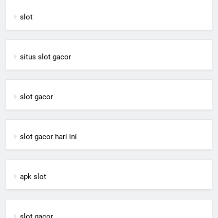
slot
situs slot gacor
slot gacor
slot gacor hari ini
apk slot
slot gacor