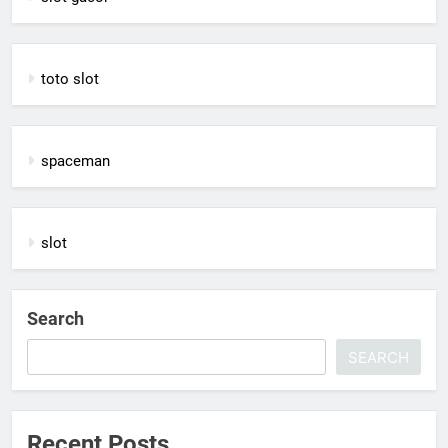
toto slot
spaceman
slot
Search
SEARCH
Recent Posts