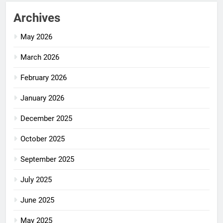
Archives
May 2026
March 2026
February 2026
January 2026
December 2025
October 2025
September 2025
July 2025
June 2025
May 2025