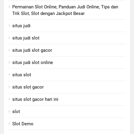
Permainan Slot Online, Panduan Judi Online, Tips dan
Trik Slot, Slot dengan Jackpot Besar
situs judi
situs judi slot
situs judi slot gacor
situs judi slot online
situs slot
situs slot gacor
situs slot gacor hari ini
slot
Slot Demo