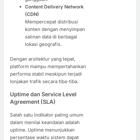
Content Delivery Network
(CDN)
Mempercepat distribusi
konten dengan menyimpan
salinan data di berbagai
lokasi geografis.
Dengan arsitektur yang tepat,
platform mampu mempertahankan
performa stabil meskipun terjadi
lonjakan trafik secara tiba-tiba.
Uptime dan Service Level
Agreement (SLA)
Salah satu indikator paling umum
dalam menilai keandalan adalah
uptime. Uptime menunjukkan
persentase waktu sistem dapat