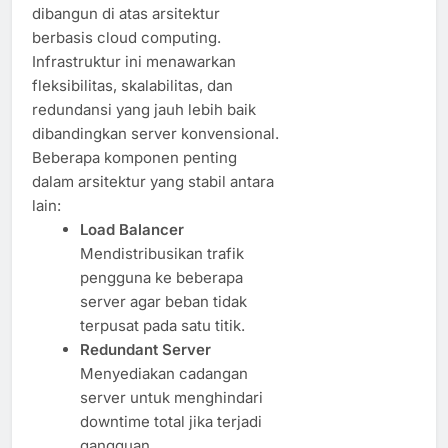
dibangun di atas arsitektur
berbasis cloud computing.
Infrastruktur ini menawarkan
fleksibilitas, skalabilitas, dan
redundansi yang jauh lebih baik
dibandingkan server konvensional.
Beberapa komponen penting
dalam arsitektur yang stabil antara
lain:
Load Balancer
Mendistribusikan trafik
pengguna ke beberapa
server agar beban tidak
terpusat pada satu titik.
Redundant Server
Menyediakan cadangan
server untuk menghindari
downtime total jika terjadi
gangguan.