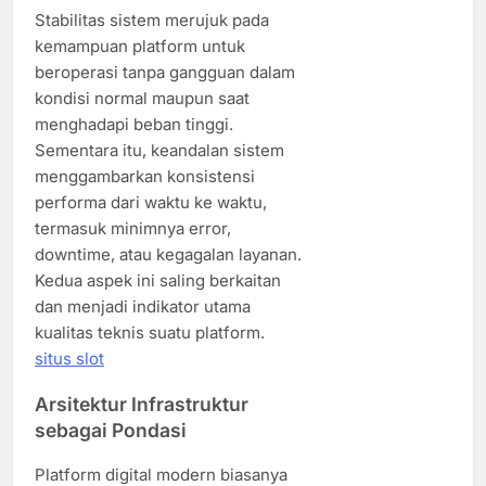
Stabilitas sistem merujuk pada
kemampuan platform untuk
beroperasi tanpa gangguan dalam
kondisi normal maupun saat
menghadapi beban tinggi.
Sementara itu, keandalan sistem
menggambarkan konsistensi
performa dari waktu ke waktu,
termasuk minimnya error,
downtime, atau kegagalan layanan.
Kedua aspek ini saling berkaitan
dan menjadi indikator utama
kualitas teknis suatu platform.
situs slot
Arsitektur Infrastruktur
sebagai Pondasi
Platform digital modern biasanya