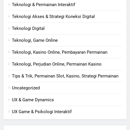
Teknologi & Permainan Interaktif
Teknologi Akses & Strategi Koneksi Digital
Teknologi Digital
Teknologi, Game Online
Teknologi, Kasino Online, Pembayaran Permainan
Teknologi, Perjudian Online, Permainan Kasino
Tips & Trik, Permainan Slot, Kasino, Strategi Permainan
Uncategorized
UX & Game Dynamics
UX Game & Psikologi Interaktif