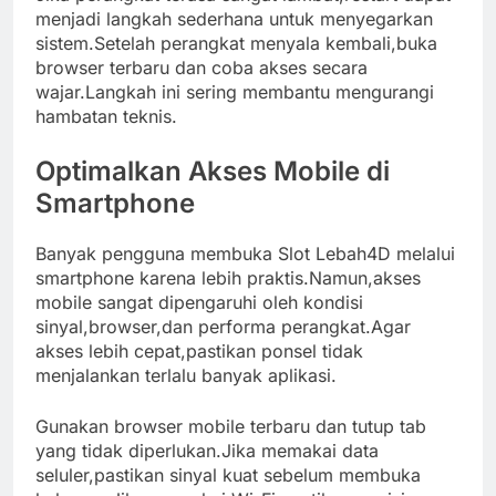
menjadi langkah sederhana untuk menyegarkan
sistem.Setelah perangkat menyala kembali,buka
browser terbaru dan coba akses secara
wajar.Langkah ini sering membantu mengurangi
hambatan teknis.
Optimalkan Akses Mobile di
Smartphone
Banyak pengguna membuka Slot Lebah4D melalui
smartphone karena lebih praktis.Namun,akses
mobile sangat dipengaruhi oleh kondisi
sinyal,browser,dan performa perangkat.Agar
akses lebih cepat,pastikan ponsel tidak
menjalankan terlalu banyak aplikasi.
Gunakan browser mobile terbaru dan tutup tab
yang tidak diperlukan.Jika memakai data
seluler,pastikan sinyal kuat sebelum membuka