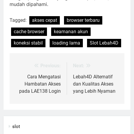
mudah dipahami.
Tagged:
akses cepat
browser terbaru
cache browser
keamanan akun
koneksi stabil
loading lama
Slot Lebah4D
Previous:
Next:
Post
navigation
Cara Mengatasi
Lebah4D Alternatif
Hambatan Akses
dan Kualitas Akses
pada LAE138 Login
yang Lebih Nyaman
slot