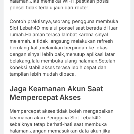
halaman.Jika memakai Wi-Fi,pastikan posisi
ponsel tidak terlalu jauh dari router.
Contoh praktisnya,seorang pengguna membuka
Slot Lebah4D melalui ponsel saat berada di luar
rumah.Halaman terasa lambat karena sinyal
melemah.Ia tidak langsung melakukan refresh
berulang kali,melainkan berpindah ke lokasi
dengan sinyal lebih baik,menutup aplikasi latar
belakang,lalu membuka ulang halaman.Setelah
koneksi stabil,akses terasa lebih cepat dan
tampilan lebih mudah dibaca.
Jaga Keamanan Akun Saat
Mempercepat Akses
Mempercepat akses tidak boleh mengabaikan
keamanan akun.Pengguna Slot Lebah4D
sebaiknya tetap berhati-hati saat membuka
halaman.Jangan memasukkan data akun jika