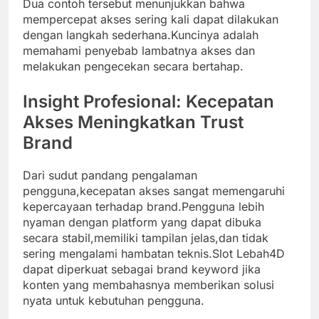
Dua contoh tersebut menunjukkan bahwa
mempercepat akses sering kali dapat dilakukan
dengan langkah sederhana.Kuncinya adalah
memahami penyebab lambatnya akses dan
melakukan pengecekan secara bertahap.
Insight Profesional: Kecepatan
Akses Meningkatkan Trust
Brand
Dari sudut pandang pengalaman
pengguna,kecepatan akses sangat memengaruhi
kepercayaan terhadap brand.Pengguna lebih
nyaman dengan platform yang dapat dibuka
secara stabil,memiliki tampilan jelas,dan tidak
sering mengalami hambatan teknis.Slot Lebah4D
dapat diperkuat sebagai brand keyword jika
konten yang membahasnya memberikan solusi
nyata untuk kebutuhan pengguna.