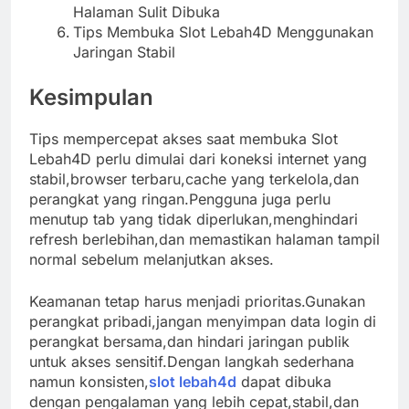
Halaman Sulit Dibuka
Tips Membuka Slot Lebah4D Menggunakan
Jaringan Stabil
Kesimpulan
Tips mempercepat akses saat membuka Slot
Lebah4D perlu dimulai dari koneksi internet yang
stabil,browser terbaru,cache yang terkelola,dan
perangkat yang ringan.Pengguna juga perlu
menutup tab yang tidak diperlukan,menghindari
refresh berlebihan,dan memastikan halaman tampil
normal sebelum melanjutkan akses.
Keamanan tetap harus menjadi prioritas.Gunakan
perangkat pribadi,jangan menyimpan data login di
perangkat bersama,dan hindari jaringan publik
untuk akses sensitif.Dengan langkah sederhana
namun konsisten,
slot lebah4d
dapat dibuka
dengan pengalaman yang lebih cepat,stabil,dan