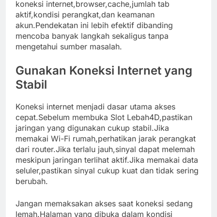
koneksi internet,browser,cache,jumlah tab
aktif,kondisi perangkat,dan keamanan
akun.Pendekatan ini lebih efektif dibanding
mencoba banyak langkah sekaligus tanpa
mengetahui sumber masalah.
Gunakan Koneksi Internet yang
Stabil
Koneksi internet menjadi dasar utama akses
cepat.Sebelum membuka Slot Lebah4D,pastikan
jaringan yang digunakan cukup stabil.Jika
memakai Wi-Fi rumah,perhatikan jarak perangkat
dari router.Jika terlalu jauh,sinyal dapat melemah
meskipun jaringan terlihat aktif.Jika memakai data
seluler,pastikan sinyal cukup kuat dan tidak sering
berubah.
Jangan memaksakan akses saat koneksi sedang
lemah.Halaman yang dibuka dalam kondisi