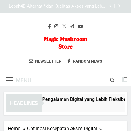
Skip
Tips Mempercepat Akses Saat Membuka Slot
to
Lebah4D agar Pengalaman Lebih Lancar
content
Cara Mengatasi Hambatan Akses pada LAE138
Login
Slot Lebah4D dan Pengalaman Digital yang Lebih
Fleksibel
Lebah4D Alternatif dan Kualitas Akses yang Lebih
Nyaman
Magic
Magic Mushroom Store Menawarkan
Tips Mempercepat Akses Saat Membuka Slot
NEWSLETTER
RANDOM NEWS
Lebah4D agar Pengalaman Lebih Lancar
Mushroom
Berbagai Produk Jamur Berkualitas
Cara Mengatasi Hambatan Akses pada LAE138
Untuk Pengalaman Unik Dan Aman.
Login
Store
MENU
ot Lebah4D dan Pengalaman Digital yang Lebih Fleksibel
HEADLINES
Months Ago
Home
Optimasi Kecepatan Akses Digital