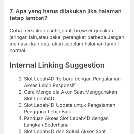
7. Apa yang harus dilakukan jika halaman
tetap lambat?
Coba bersihkan cache,ganti browser,gunakan
jaringan lain,atau pakai perangkat berbeda.Jangan
memasukkan data akun sebelum halaman tampil
normal.
Internal Linking Suggestion
Slot Lebah4D Terbaru dengan Pengalaman
Akses Lebih Responsif
Cara Mengelola Akun Saat Menggunakan
Slot Lebah4D
Slot Lebah4D Update untuk Pengalaman
Pengguna Lebih Baik
Panduan Akses Slot Lebah4D dengan
Langkah Sederhana
Slot Lebah4D dan Solusi Akses Saat