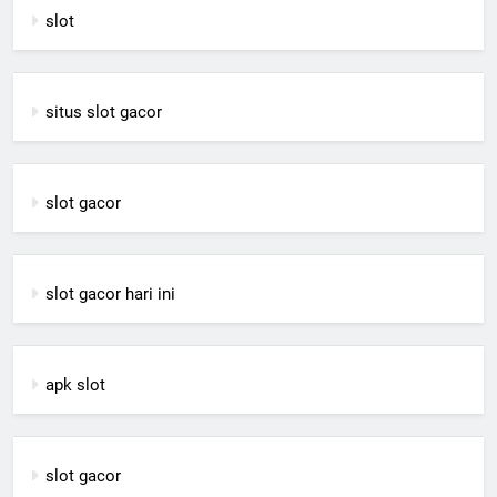
slot
situs slot gacor
slot gacor
slot gacor hari ini
apk slot
slot gacor