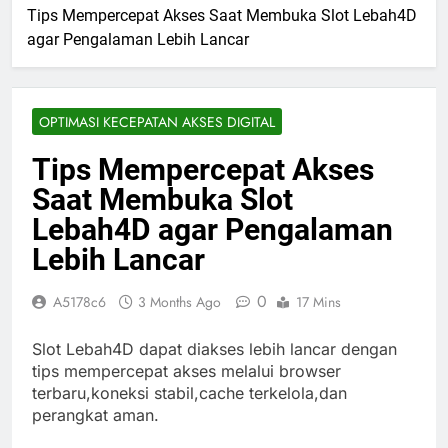
Tips Mempercepat Akses Saat Membuka Slot Lebah4D
agar Pengalaman Lebih Lancar
OPTIMASI KECEPATAN AKSES DIGITAL
Tips Mempercepat Akses
Saat Membuka Slot
Lebah4D agar Pengalaman
Lebih Lancar
0
A5178c6
3 Months Ago
17 Mins
Slot Lebah4D dapat diakses lebih lancar dengan
tips mempercepat akses melalui browser
terbaru,koneksi stabil,cache terkelola,dan
perangkat aman.