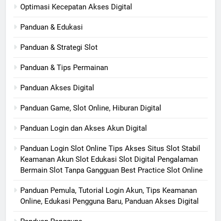
Optimasi Kecepatan Akses Digital
Panduan & Edukasi
Panduan & Strategi Slot
Panduan & Tips Permainan
Panduan Akses Digital
Panduan Game, Slot Online, Hiburan Digital
Panduan Login dan Akses Akun Digital
Panduan Login Slot Online Tips Akses Situs Slot Stabil
Keamanan Akun Slot Edukasi Slot Digital Pengalaman
Bermain Slot Tanpa Gangguan Best Practice Slot Online
Panduan Pemula, Tutorial Login Akun, Tips Keamanan
Online, Edukasi Pengguna Baru, Panduan Akses Digital