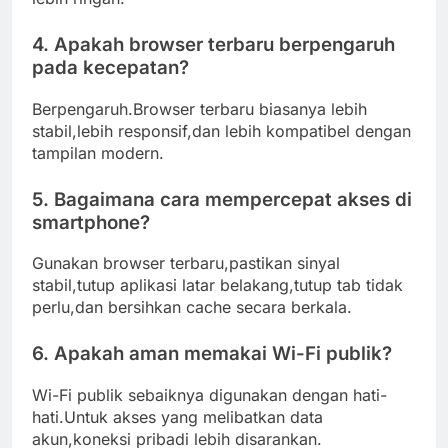
4. Apakah browser terbaru berpengaruh
pada kecepatan?
Berpengaruh.Browser terbaru biasanya lebih
stabil,lebih responsif,dan lebih kompatibel dengan
tampilan modern.
5. Bagaimana cara mempercepat akses di
smartphone?
Gunakan browser terbaru,pastikan sinyal
stabil,tutup aplikasi latar belakang,tutup tab tidak
perlu,dan bersihkan cache secara berkala.
6. Apakah aman memakai Wi-Fi publik?
Wi-Fi publik sebaiknya digunakan dengan hati-
hati.Untuk akses yang melibatkan data
akun,koneksi pribadi lebih disarankan.