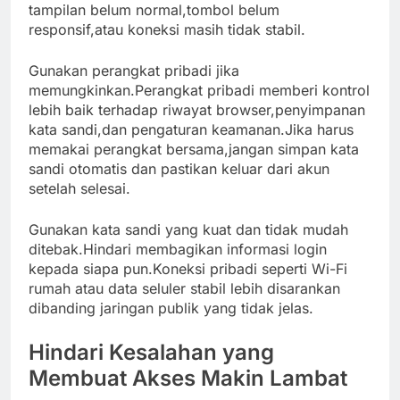
tampilan belum normal,tombol belum
responsif,atau koneksi masih tidak stabil.
Gunakan perangkat pribadi jika
memungkinkan.Perangkat pribadi memberi kontrol
lebih baik terhadap riwayat browser,penyimpanan
kata sandi,dan pengaturan keamanan.Jika harus
memakai perangkat bersama,jangan simpan kata
sandi otomatis dan pastikan keluar dari akun
setelah selesai.
Gunakan kata sandi yang kuat dan tidak mudah
ditebak.Hindari membagikan informasi login
kepada siapa pun.Koneksi pribadi seperti Wi-Fi
rumah atau data seluler stabil lebih disarankan
dibanding jaringan publik yang tidak jelas.
Hindari Kesalahan yang
Membuat Akses Makin Lambat