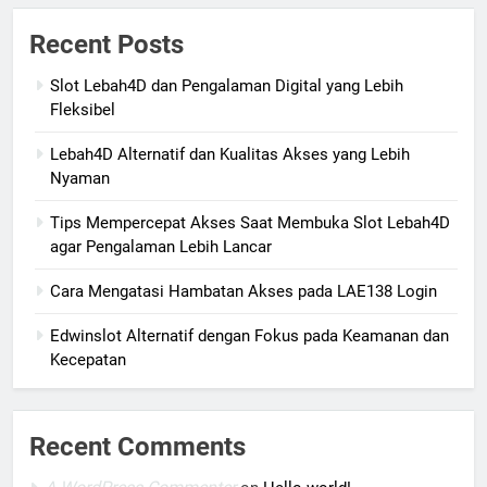
Recent Posts
Slot Lebah4D dan Pengalaman Digital yang Lebih
Fleksibel
Lebah4D Alternatif dan Kualitas Akses yang Lebih
Nyaman
Tips Mempercepat Akses Saat Membuka Slot Lebah4D
agar Pengalaman Lebih Lancar
Cara Mengatasi Hambatan Akses pada LAE138 Login
Edwinslot Alternatif dengan Fokus pada Keamanan dan
Kecepatan
Recent Comments