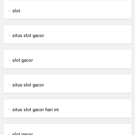
slot
situs slot gacor
slot gacor
situs slot gacor
situs slot gacor hari ini
slot gacor