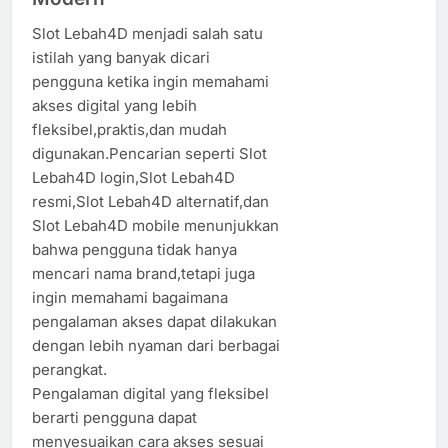
Slot Lebah4D menjadi salah satu
istilah yang banyak dicari
pengguna ketika ingin memahami
akses digital yang lebih
fleksibel,praktis,dan mudah
digunakan.Pencarian seperti Slot
Lebah4D login,Slot Lebah4D
resmi,Slot Lebah4D alternatif,dan
Slot Lebah4D mobile menunjukkan
bahwa pengguna tidak hanya
mencari nama brand,tetapi juga
ingin memahami bagaimana
pengalaman akses dapat dilakukan
dengan lebih nyaman dari berbagai
perangkat.
Pengalaman digital yang fleksibel
berarti pengguna dapat
menyesuaikan cara akses sesuai