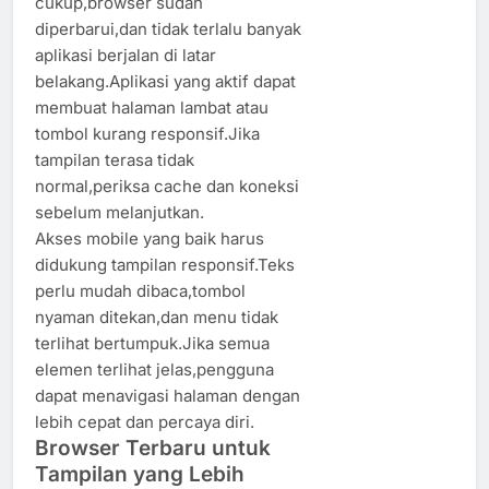
cukup,browser sudah
diperbarui,dan tidak terlalu banyak
aplikasi berjalan di latar
belakang.Aplikasi yang aktif dapat
membuat halaman lambat atau
tombol kurang responsif.Jika
tampilan terasa tidak
normal,periksa cache dan koneksi
sebelum melanjutkan.
Akses mobile yang baik harus
didukung tampilan responsif.Teks
perlu mudah dibaca,tombol
nyaman ditekan,dan menu tidak
terlihat bertumpuk.Jika semua
elemen terlihat jelas,pengguna
dapat menavigasi halaman dengan
lebih cepat dan percaya diri.
Browser Terbaru untuk
Tampilan yang Lebih