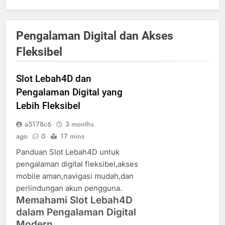
Pengalaman Digital dan Akses
Fleksibel
Slot Lebah4D dan
Pengalaman Digital yang
Lebih Fleksibel
a5178c6
3 months
ago
0
17 mins
Panduan Slot Lebah4D untuk
pengalaman digital fleksibel,akses
mobile aman,navigasi mudah,dan
perlindungan akun pengguna.
Memahami Slot Lebah4D
dalam Pengalaman Digital
Modern