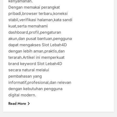
kenyamanan.
Dengan memakai perangkat
pribadi,browser terbaru,koneksi
stabil,verifikasi halaman,kata sandi
kuat,serta memahami
dashboard,profil,pengaturan
akun,dan pusat bantuan,pengguna
dapat mengakses Slot Lebah4D
dengan lebih aman,praktis,dan
terarah.Artikel ini memperkuat
brand keyword Slot Lebah4D
secara natural melalui
pembahasan yang
informatif,profesional,dan relevan
dengan kebutuhan pengguna
digital modern.
Read More