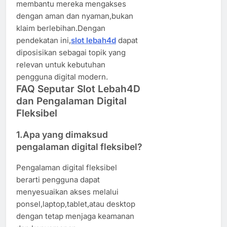
membantu mereka mengakses
dengan aman dan nyaman,bukan
klaim berlebihan.Dengan
pendekatan ini,
slot lebah4d
dapat
diposisikan sebagai topik yang
relevan untuk kebutuhan
pengguna digital modern.
FAQ Seputar Slot Lebah4D
dan Pengalaman Digital
Fleksibel
1.Apa yang dimaksud
pengalaman digital fleksibel?
Pengalaman digital fleksibel
berarti pengguna dapat
menyesuaikan akses melalui
ponsel,laptop,tablet,atau desktop
dengan tetap menjaga keamanan