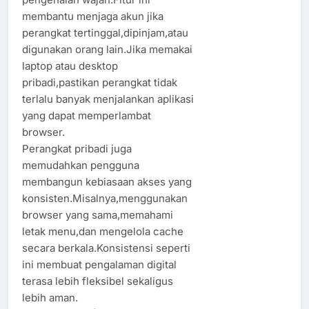
membantu menjaga akun jika
perangkat tertinggal,dipinjam,atau
digunakan orang lain.Jika memakai
laptop atau desktop
pribadi,pastikan perangkat tidak
terlalu banyak menjalankan aplikasi
yang dapat memperlambat
browser.
Perangkat pribadi juga
memudahkan pengguna
membangun kebiasaan akses yang
konsisten.Misalnya,menggunakan
browser yang sama,memahami
letak menu,dan mengelola cache
secara berkala.Konsistensi seperti
ini membuat pengalaman digital
terasa lebih fleksibel sekaligus
lebih aman.