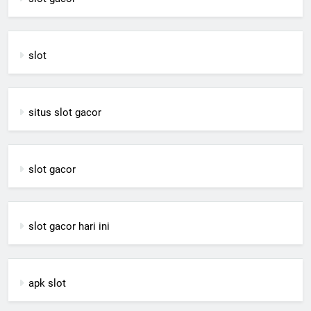
slot
situs slot gacor
slot gacor
slot gacor hari ini
apk slot