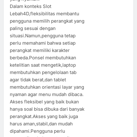
Dalam konteks Slot
Lebah4D,fleksibilitas membantu
pengguna memilih perangkat yang
paling sesuai dengan
situasi.Namun,pengguna tetap
perlu memahami bahwa setiap
perangkat memiliki karakter
berbeda.Ponsel membutuhkan
ketelitian saat mengetik,laptop
membutuhkan pengelolaan tab
agar tidak berat,dan tablet
membutuhkan orientasi layar yang
nyaman agar menu mudah dibaca.
Akses fleksibel yang baik bukan
hanya soal bisa dibuka dari banyak
perangkat.Akses yang baik juga
harus aman,stabil,dan mudah
dipahami.Pengguna perlu