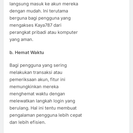
langsung masuk ke akun mereka
dengan mudah. Ini terutama
berguna bagi pengguna yang
mengakses Kaya787 dari
perangkat pribadi atau komputer
yang aman.
b.
Hemat Waktu
Bagi pengguna yang sering
melakukan transaksi atau
pemeriksaan akun, fitur ini
memungkinkan mereka
menghemat waktu dengan
melewatkan langkah login yang
berulang. Hal ini tentu membuat
pengalaman pengguna lebih cepat
dan lebih efisien.