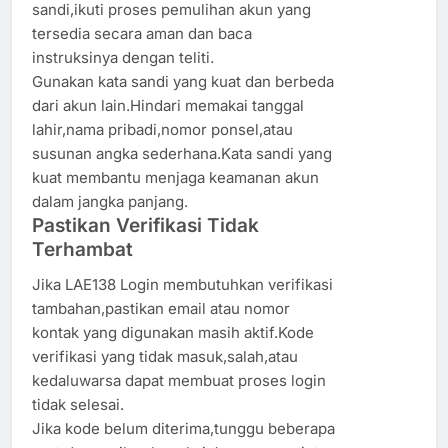
sandi,ikuti proses pemulihan akun yang
tersedia secara aman dan baca
instruksinya dengan teliti.
Gunakan kata sandi yang kuat dan berbeda
dari akun lain.Hindari memakai tanggal
lahir,nama pribadi,nomor ponsel,atau
susunan angka sederhana.Kata sandi yang
kuat membantu menjaga keamanan akun
dalam jangka panjang.
Pastikan Verifikasi Tidak
Terhambat
Jika LAE138 Login membutuhkan verifikasi
tambahan,pastikan email atau nomor
kontak yang digunakan masih aktif.Kode
verifikasi yang tidak masuk,salah,atau
kedaluwarsa dapat membuat proses login
tidak selesai.
Jika kode belum diterima,tunggu beberapa