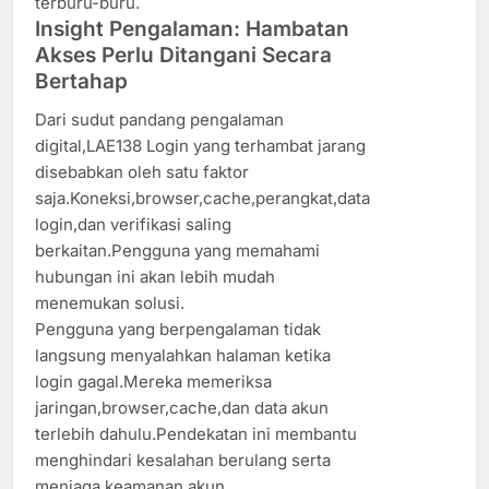
terburu-buru.
Insight Pengalaman: Hambatan
Akses Perlu Ditangani Secara
Bertahap
Dari sudut pandang pengalaman
digital,LAE138 Login yang terhambat jarang
disebabkan oleh satu faktor
saja.Koneksi,browser,cache,perangkat,data
login,dan verifikasi saling
berkaitan.Pengguna yang memahami
hubungan ini akan lebih mudah
menemukan solusi.
Pengguna yang berpengalaman tidak
langsung menyalahkan halaman ketika
login gagal.Mereka memeriksa
jaringan,browser,cache,dan data akun
terlebih dahulu.Pendekatan ini membantu
menghindari kesalahan berulang serta
menjaga keamanan akun.