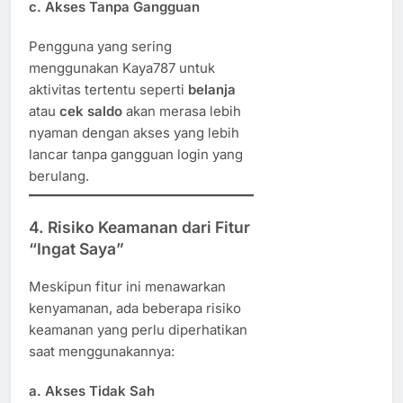
c.
Akses Tanpa Gangguan
Pengguna yang sering
menggunakan Kaya787 untuk
aktivitas tertentu seperti
belanja
atau
cek saldo
akan merasa lebih
nyaman dengan akses yang lebih
lancar tanpa gangguan login yang
berulang.
4.
Risiko Keamanan dari Fitur
“Ingat Saya”
Meskipun fitur ini menawarkan
kenyamanan, ada beberapa risiko
keamanan yang perlu diperhatikan
saat menggunakannya:
a.
Akses Tidak Sah