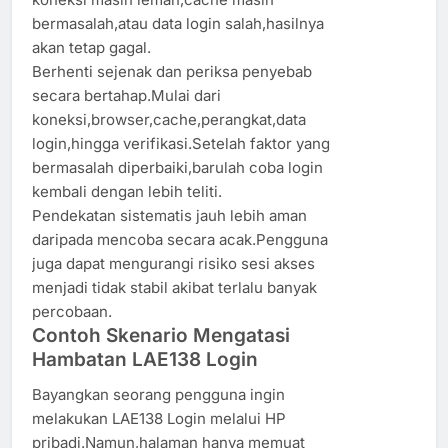
bermasalah,atau data login salah,hasilnya
akan tetap gagal.
Berhenti sejenak dan periksa penyebab
secara bertahap.Mulai dari
koneksi,browser,cache,perangkat,data
login,hingga verifikasi.Setelah faktor yang
bermasalah diperbaiki,barulah coba login
kembali dengan lebih teliti.
Pendekatan sistematis jauh lebih aman
daripada mencoba secara acak.Pengguna
juga dapat mengurangi risiko sesi akses
menjadi tidak stabil akibat terlalu banyak
percobaan.
Contoh Skenario Mengatasi
Hambatan LAE138 Login
Bayangkan seorang pengguna ingin
melakukan LAE138 Login melalui HP
pribadi.Namun,halaman hanya memuat