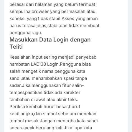
berasal dari halaman yang belum termuat
sempurna,browser yang bermasalah,atau
koneksi yang tidak stabil.Akses yang aman
harus terasa jelas,stabil,dan tidak membuat
pengguna ragu.
Masukkan Data Login dengan
Teliti
Kesalahan input sering menjadi penyebab
hambatan LAE138 Login.Pengguna bisa
salah mengetik nama pengguna,kata
sandi,atau menambahkan spasi tanpa
sadar.Jika menggunakan fitur salin-
tempel,pastikan tidak ada karakter
tambahan di awal atau akhir teks.
Periksa kembali huruf besar,huruf
kecil,angka,dan simbol sebelum menekan
tombol masuk.Jangan mencoba kata sandi
secara acak berulang kali.Jika lupa kata