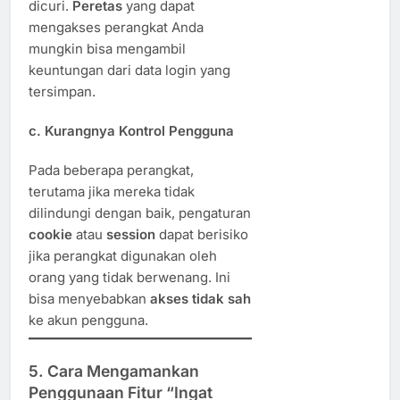
dicuri.
Peretas
yang dapat
mengakses perangkat Anda
mungkin bisa mengambil
keuntungan dari data login yang
tersimpan.
c.
Kurangnya Kontrol Pengguna
Pada beberapa perangkat,
terutama jika mereka tidak
dilindungi dengan baik, pengaturan
cookie
atau
session
dapat berisiko
jika perangkat digunakan oleh
orang yang tidak berwenang. Ini
bisa menyebabkan
akses tidak sah
ke akun pengguna.
5.
Cara Mengamankan
Penggunaan Fitur “Ingat