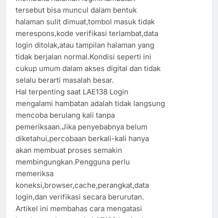
tersebut bisa muncul dalam bentuk
halaman sulit dimuat,tombol masuk tidak
merespons,kode verifikasi terlambat,data
login ditolak,atau tampilan halaman yang
tidak berjalan normal.Kondisi seperti ini
cukup umum dalam akses digital dan tidak
selalu berarti masalah besar.
Hal terpenting saat LAE138 Login
mengalami hambatan adalah tidak langsung
mencoba berulang kali tanpa
pemeriksaan.Jika penyebabnya belum
diketahui,percobaan berkali-kali hanya
akan membuat proses semakin
membingungkan.Pengguna perlu
memeriksa
koneksi,browser,cache,perangkat,data
login,dan verifikasi secara berurutan.
Artikel ini membahas cara mengatasi