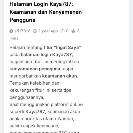
Halaman Login Kaya787:
Keamanan dan Kenyamanan
Pengguna
a5178c6
1 year ago
0
8
mins
Pelajari tentang
fitur “Ingat Saya”
pada
halaman login Kaya787
,
bagaimana fitur ini meningkatkan
kenyamanan pengguna
tanpa
mengorbankan
keamanan akun
.
Temukan kelebihan dan
kekurangan fitur ini serta tips
penggunaannya.
Saat menggunakan platform online
seperti
Kaya787
, keamanan akun
adalah prioritas utama. Namun,
selain aspek keamanan,
pengalaman pengguna (UX) yang