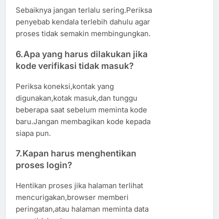
Sebaiknya jangan terlalu sering.Periksa
penyebab kendala terlebih dahulu agar
proses tidak semakin membingungkan.
6.Apa yang harus dilakukan jika
kode verifikasi tidak masuk?
Periksa koneksi,kontak yang
digunakan,kotak masuk,dan tunggu
beberapa saat sebelum meminta kode
baru.Jangan membagikan kode kepada
siapa pun.
7.Kapan harus menghentikan
proses login?
Hentikan proses jika halaman terlihat
mencurigakan,browser memberi
peringatan,atau halaman meminta data