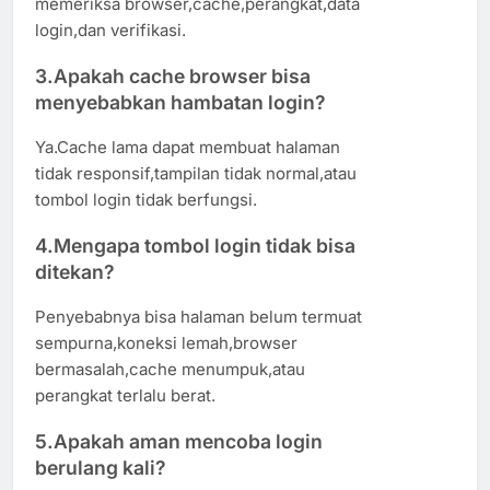
memeriksa browser,cache,perangkat,data
login,dan verifikasi.
3.Apakah cache browser bisa
menyebabkan hambatan login?
Ya.Cache lama dapat membuat halaman
tidak responsif,tampilan tidak normal,atau
tombol login tidak berfungsi.
4.Mengapa tombol login tidak bisa
ditekan?
Penyebabnya bisa halaman belum termuat
sempurna,koneksi lemah,browser
bermasalah,cache menumpuk,atau
perangkat terlalu berat.
5.Apakah aman mencoba login
berulang kali?