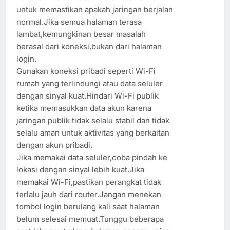
untuk memastikan apakah jaringan berjalan
normal.Jika semua halaman terasa
lambat,kemungkinan besar masalah
berasal dari koneksi,bukan dari halaman
login.
Gunakan koneksi pribadi seperti Wi-Fi
rumah yang terlindungi atau data seluler
dengan sinyal kuat.Hindari Wi-Fi publik
ketika memasukkan data akun karena
jaringan publik tidak selalu stabil dan tidak
selalu aman untuk aktivitas yang berkaitan
dengan akun pribadi.
Jika memakai data seluler,coba pindah ke
lokasi dengan sinyal lebih kuat.Jika
memakai Wi-Fi,pastikan perangkat tidak
terlalu jauh dari router.Jangan menekan
tombol login berulang kali saat halaman
belum selesai memuat.Tunggu beberapa