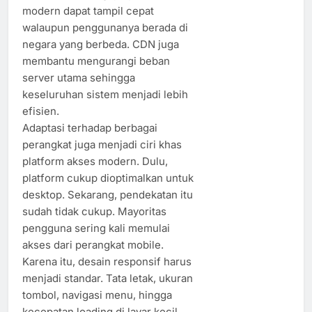
modern dapat tampil cepat
walaupun penggunanya berada di
negara yang berbeda. CDN juga
membantu mengurangi beban
server utama sehingga
keseluruhan sistem menjadi lebih
efisien.
Adaptasi terhadap berbagai
perangkat juga menjadi ciri khas
platform akses modern. Dulu,
platform cukup dioptimalkan untuk
desktop. Sekarang, pendekatan itu
sudah tidak cukup. Mayoritas
pengguna sering kali memulai
akses dari perangkat mobile.
Karena itu, desain responsif harus
menjadi standar. Tata letak, ukuran
tombol, navigasi menu, hingga
kecepatan loading di layar kecil