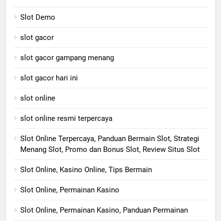
Slot Demo
slot gacor
slot gacor gampang menang
slot gacor hari ini
slot online
slot online resmi terpercaya
Slot Online Terpercaya, Panduan Bermain Slot, Strategi
Menang Slot, Promo dan Bonus Slot, Review Situs Slot
Slot Online, Kasino Online, Tips Bermain
Slot Online, Permainan Kasino
Slot Online, Permainan Kasino, Panduan Permainan