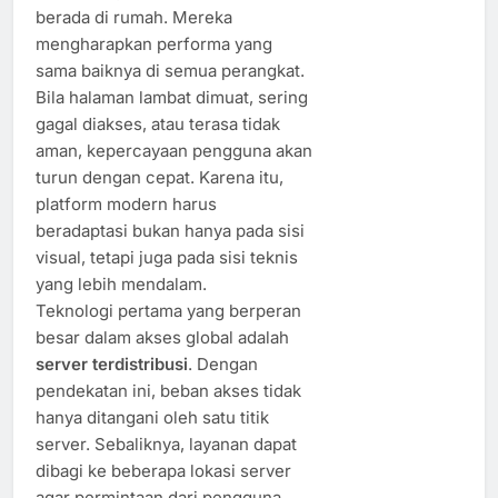
berada di rumah. Mereka
mengharapkan performa yang
sama baiknya di semua perangkat.
Bila halaman lambat dimuat, sering
gagal diakses, atau terasa tidak
aman, kepercayaan pengguna akan
turun dengan cepat. Karena itu,
platform modern harus
beradaptasi bukan hanya pada sisi
visual, tetapi juga pada sisi teknis
yang lebih mendalam.
Teknologi pertama yang berperan
besar dalam akses global adalah
server terdistribusi
. Dengan
pendekatan ini, beban akses tidak
hanya ditangani oleh satu titik
server. Sebaliknya, layanan dapat
dibagi ke beberapa lokasi server
agar permintaan dari pengguna