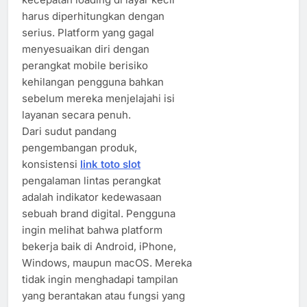
harus diperhitungkan dengan
serius. Platform yang gagal
menyesuaikan diri dengan
perangkat mobile berisiko
kehilangan pengguna bahkan
sebelum mereka menjelajahi isi
layanan secara penuh.
Dari sudut pandang
pengembangan produk,
konsistensi
link toto slot
pengalaman lintas perangkat
adalah indikator kedewasaan
sebuah brand digital. Pengguna
ingin melihat bahwa platform
bekerja baik di Android, iPhone,
Windows, maupun macOS. Mereka
tidak ingin menghadapi tampilan
yang berantakan atau fungsi yang