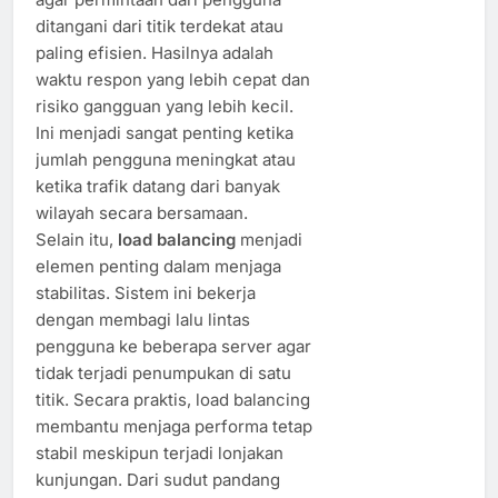
ditangani dari titik terdekat atau
paling efisien. Hasilnya adalah
waktu respon yang lebih cepat dan
risiko gangguan yang lebih kecil.
Ini menjadi sangat penting ketika
jumlah pengguna meningkat atau
ketika trafik datang dari banyak
wilayah secara bersamaan.
Selain itu,
load balancing
menjadi
elemen penting dalam menjaga
stabilitas. Sistem ini bekerja
dengan membagi lalu lintas
pengguna ke beberapa server agar
tidak terjadi penumpukan di satu
titik. Secara praktis, load balancing
membantu menjaga performa tetap
stabil meskipun terjadi lonjakan
kunjungan. Dari sudut pandang