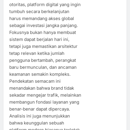
otoritas, platform digital yang ingin
tumbuh secara berkelanjutan
harus memandang akses global
sebagai investasi jangka panjang.
Fokusnya bukan hanya membuat
sistem dapat berjalan hari ini,
tetapi juga memastikan arsitektur
tetap relevan ketika jumlah
pengguna bertambah, perangkat
baru bermunculan, dan ancaman
keamanan semakin kompleks.
Pendekatan semacam ini
menandakan bahwa brand tidak
sekadar mengejar trafik, melainkan
membangun fondasi layanan yang
benar-benar dapat dipercaya.
Analisis ini juga menunjukkan
bahwa keunggulan sebuah
platform modern biasanya terletak