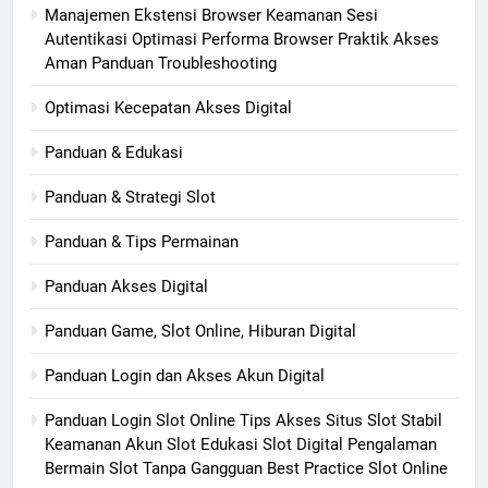
Manajemen Ekstensi Browser Keamanan Sesi
Autentikasi Optimasi Performa Browser Praktik Akses
Aman Panduan Troubleshooting
Optimasi Kecepatan Akses Digital
Panduan & Edukasi
Panduan & Strategi Slot
Panduan & Tips Permainan
Panduan Akses Digital
Panduan Game, Slot Online, Hiburan Digital
Panduan Login dan Akses Akun Digital
Panduan Login Slot Online Tips Akses Situs Slot Stabil
Keamanan Akun Slot Edukasi Slot Digital Pengalaman
Bermain Slot Tanpa Gangguan Best Practice Slot Online