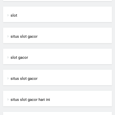
slot
situs slot gacor
slot gacor
situs slot gacor
situs slot gacor hari ini