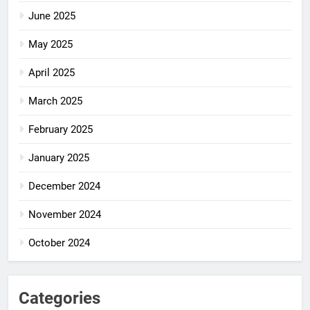
June 2025
May 2025
April 2025
March 2025
February 2025
January 2025
December 2024
November 2024
October 2024
Categories