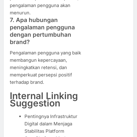
pengalaman pengguna akan
menurun.
7. Apa hubungan
pengalaman pengguna
dengan pertumbuhan
brand?
Pengalaman pengguna yang baik
membangun kepercayaan,
meningkatkan retensi, dan
memperkuat persepsi positif
terhadap brand.
Internal Linking
Suggestion
Pentingnya Infrastruktur
Digital dalam Menjaga
Stabilitas Platform