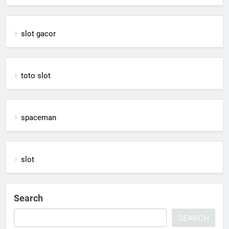
slot gacor
toto slot
spaceman
slot
Search
SEARCH