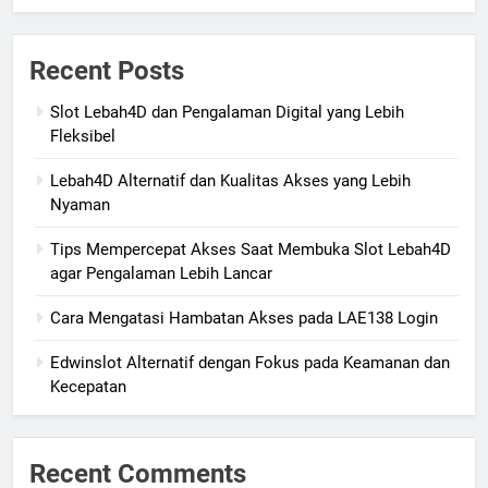
Recent Posts
Slot Lebah4D dan Pengalaman Digital yang Lebih
Fleksibel
Lebah4D Alternatif dan Kualitas Akses yang Lebih
Nyaman
Tips Mempercepat Akses Saat Membuka Slot Lebah4D
agar Pengalaman Lebih Lancar
Cara Mengatasi Hambatan Akses pada LAE138 Login
Edwinslot Alternatif dengan Fokus pada Keamanan dan
Kecepatan
Recent Comments