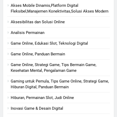
Akses Mobile Dinamis,Platform Digital
Fleksibel,Manajemen Konektivitas,Solusi Akses Modern
Aksesibilitas dan Solusi Online
Analisis Permainan
Game Online, Edukasi Slot, Teknologi Digital
Game Online, Panduan Bermain
Game Online, Strategi Game, Tips Bermain Game,
Kesehatan Mental, Pengalaman Game
Gaming untuk Pemula, Tips Game Online, Strategi Game,
Hiburan Digital, Panduan Bermain
Hiburan, Permainan Slot, Judi Online
Inovasi Game & Desain Digital