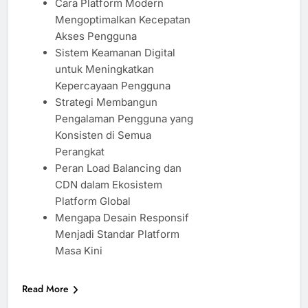
Cara Platform Modern
Mengoptimalkan Kecepatan
Akses Pengguna
Sistem Keamanan Digital
untuk Meningkatkan
Kepercayaan Pengguna
Strategi Membangun
Pengalaman Pengguna yang
Konsisten di Semua
Perangkat
Peran Load Balancing dan
CDN dalam Ekosistem
Platform Global
Mengapa Desain Responsif
Menjadi Standar Platform
Masa Kini
Read More