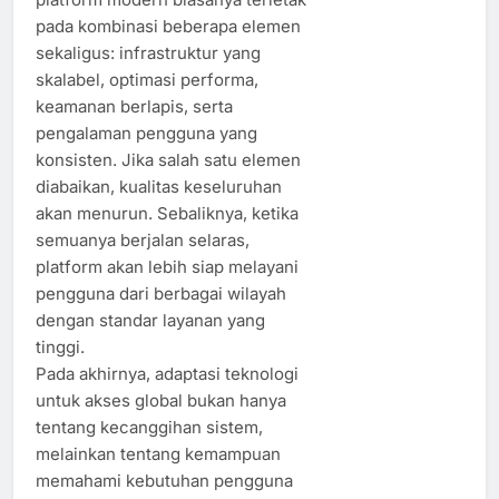
pada kombinasi beberapa elemen
sekaligus: infrastruktur yang
skalabel, optimasi performa,
keamanan berlapis, serta
pengalaman pengguna yang
konsisten. Jika salah satu elemen
diabaikan, kualitas keseluruhan
akan menurun. Sebaliknya, ketika
semuanya berjalan selaras,
platform akan lebih siap melayani
pengguna dari berbagai wilayah
dengan standar layanan yang
tinggi.
Pada akhirnya, adaptasi teknologi
untuk akses global bukan hanya
tentang kecanggihan sistem,
melainkan tentang kemampuan
memahami kebutuhan pengguna