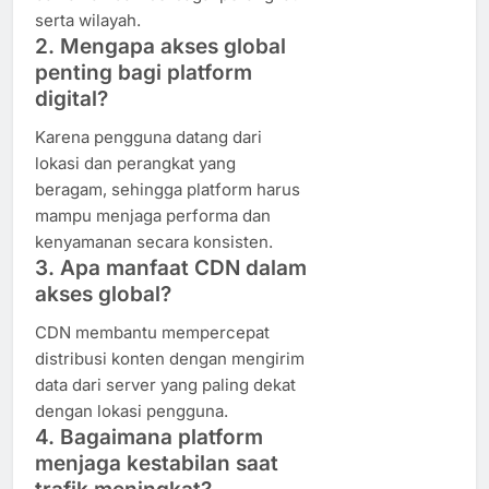
serta wilayah.
2. Mengapa akses global
penting bagi platform
digital?
Karena pengguna datang dari
lokasi dan perangkat yang
beragam, sehingga platform harus
mampu menjaga performa dan
kenyamanan secara konsisten.
3. Apa manfaat CDN dalam
akses global?
CDN membantu mempercepat
distribusi konten dengan mengirim
data dari server yang paling dekat
dengan lokasi pengguna.
4. Bagaimana platform
menjaga kestabilan saat