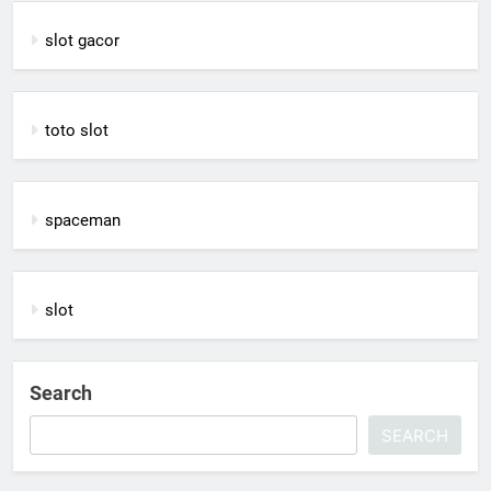
slot gacor
toto slot
spaceman
slot
Search
SEARCH