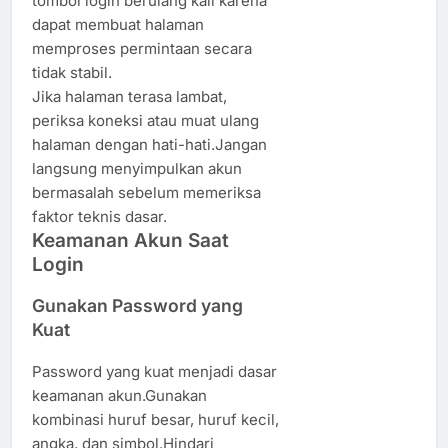
tombol login berulang kali karena
dapat membuat halaman
memproses permintaan secara
tidak stabil.
Jika halaman terasa lambat,
periksa koneksi atau muat ulang
halaman dengan hati-hati.Jangan
langsung menyimpulkan akun
bermasalah sebelum memeriksa
faktor teknis dasar.
Keamanan Akun Saat
Login
Gunakan Password yang
Kuat
Password yang kuat menjadi dasar
keamanan akun.Gunakan
kombinasi huruf besar, huruf kecil,
angka, dan simbol.Hindari