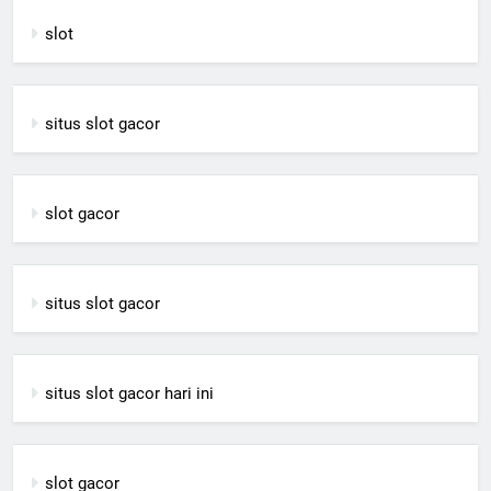
slot
situs slot gacor
slot gacor
situs slot gacor
situs slot gacor hari ini
slot gacor