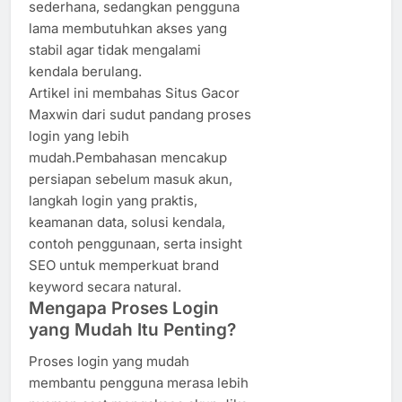
sederhana, sedangkan pengguna
lama membutuhkan akses yang
stabil agar tidak mengalami
kendala berulang.
Artikel ini membahas Situs Gacor
Maxwin dari sudut pandang proses
login yang lebih
mudah.Pembahasan mencakup
persiapan sebelum masuk akun,
langkah login yang praktis,
keamanan data, solusi kendala,
contoh penggunaan, serta insight
SEO untuk memperkuat brand
keyword secara natural.
Mengapa Proses Login
yang Mudah Itu Penting?
Proses login yang mudah
membantu pengguna merasa lebih