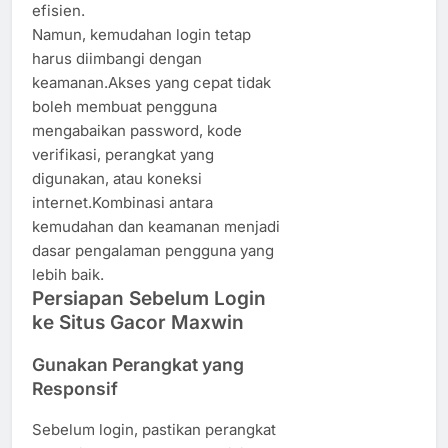
efisien.
Namun, kemudahan login tetap
harus diimbangi dengan
keamanan.Akses yang cepat tidak
boleh membuat pengguna
mengabaikan password, kode
verifikasi, perangkat yang
digunakan, atau koneksi
internet.Kombinasi antara
kemudahan dan keamanan menjadi
dasar pengalaman pengguna yang
lebih baik.
Persiapan Sebelum Login
ke Situs Gacor Maxwin
Gunakan Perangkat yang
Responsif
Sebelum login, pastikan perangkat