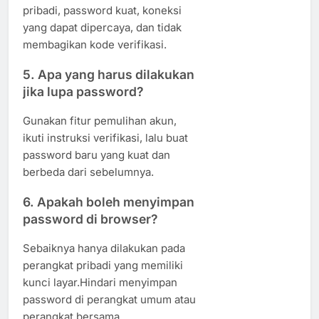
pribadi, password kuat, koneksi
yang dapat dipercaya, dan tidak
membagikan kode verifikasi.
5. Apa yang harus dilakukan
jika lupa password?
Gunakan fitur pemulihan akun,
ikuti instruksi verifikasi, lalu buat
password baru yang kuat dan
berbeda dari sebelumnya.
6. Apakah boleh menyimpan
password di browser?
Sebaiknya hanya dilakukan pada
perangkat pribadi yang memiliki
kunci layar.Hindari menyimpan
password di perangkat umum atau
perangkat bersama.