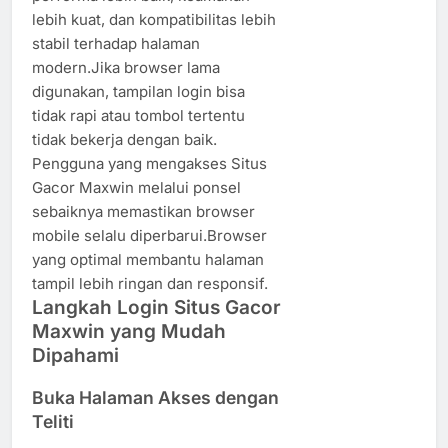
lebih kuat, dan kompatibilitas lebih
stabil terhadap halaman
modern.Jika browser lama
digunakan, tampilan login bisa
tidak rapi atau tombol tertentu
tidak bekerja dengan baik.
Pengguna yang mengakses Situs
Gacor Maxwin melalui ponsel
sebaiknya memastikan browser
mobile selalu diperbarui.Browser
yang optimal membantu halaman
tampil lebih ringan dan responsif.
Langkah Login Situs Gacor
Maxwin yang Mudah
Dipahami
Buka Halaman Akses dengan
Teliti