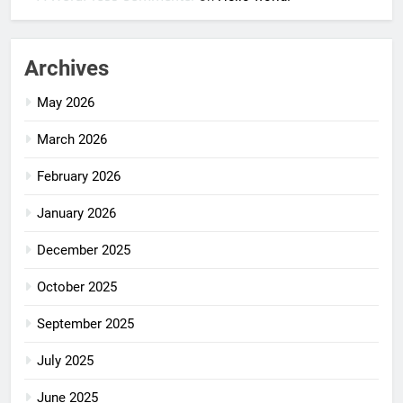
Archives
May 2026
March 2026
February 2026
January 2026
December 2025
October 2025
September 2025
July 2025
June 2025