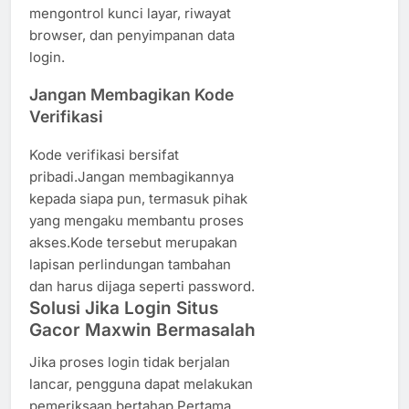
mengontrol kunci layar, riwayat
browser, dan penyimpanan data
login.
Jangan Membagikan Kode
Verifikasi
Kode verifikasi bersifat
pribadi.Jangan membagikannya
kepada siapa pun, termasuk pihak
yang mengaku membantu proses
akses.Kode tersebut merupakan
lapisan perlindungan tambahan
dan harus dijaga seperti password.
Solusi Jika Login Situs
Gacor Maxwin Bermasalah
Jika proses login tidak berjalan
lancar, pengguna dapat melakukan
pemeriksaan bertahap.Pertama,