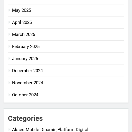
May 2025
April 2025
March 2025
February 2025
January 2025
December 2024
November 2024
October 2024
Categories
Akses Mobile Dinamis,Platform Digital