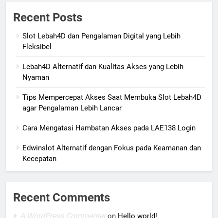
Recent Posts
Slot Lebah4D dan Pengalaman Digital yang Lebih
Fleksibel
Lebah4D Alternatif dan Kualitas Akses yang Lebih
Nyaman
Tips Mempercepat Akses Saat Membuka Slot Lebah4D
agar Pengalaman Lebih Lancar
Cara Mengatasi Hambatan Akses pada LAE138 Login
Edwinslot Alternatif dengan Fokus pada Keamanan dan
Kecepatan
Recent Comments
A WordPress Commenter
on
Hello world!