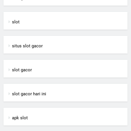
slot
situs slot gacor
slot gacor
slot gacor hari ini
apk slot