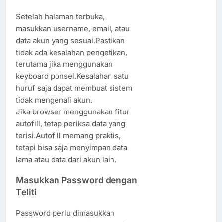
Setelah halaman terbuka,
masukkan username, email, atau
data akun yang sesuai.Pastikan
tidak ada kesalahan pengetikan,
terutama jika menggunakan
keyboard ponsel.Kesalahan satu
huruf saja dapat membuat sistem
tidak mengenali akun.
Jika browser menggunakan fitur
autofill, tetap periksa data yang
terisi.Autofill memang praktis,
tetapi bisa saja menyimpan data
lama atau data dari akun lain.
Masukkan Password dengan
Teliti
Password perlu dimasukkan