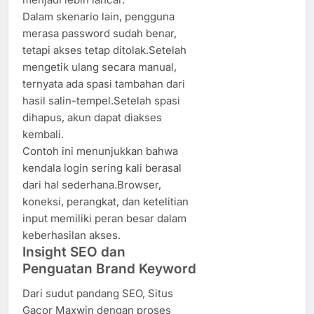
Dalam skenario lain, pengguna
merasa password sudah benar,
tetapi akses tetap ditolak.Setelah
mengetik ulang secara manual,
ternyata ada spasi tambahan dari
hasil salin-tempel.Setelah spasi
dihapus, akun dapat diakses
kembali.
Contoh ini menunjukkan bahwa
kendala login sering kali berasal
dari hal sederhana.Browser,
koneksi, perangkat, dan ketelitian
input memiliki peran besar dalam
keberhasilan akses.
Insight SEO dan
Penguatan Brand Keyword
Dari sudut pandang SEO, Situs
Gacor Maxwin dengan proses