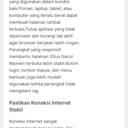
yang digunakan dalam kondisi
baik.Ponsel, laptop, tablet, atau
komputer yang terlalu berat dapat
membuat halaman lambat
terbuka.Tutup aplikasi yang tidak
diperlukan dan kurangi tab aktif
agar browser berjalan lebih ringan.
Perangkat yang responsif
membantu halaman Situs Gacor
Maxwin terbuka lebih stabil.Kolom
login, tombol masuk, dan menu
bantuan juga lebih mudah
digunakan ketika perangkat tidak
mengalami lag.
Pastikan Koneksi Internet
Stabil
Koneksi internet sangat