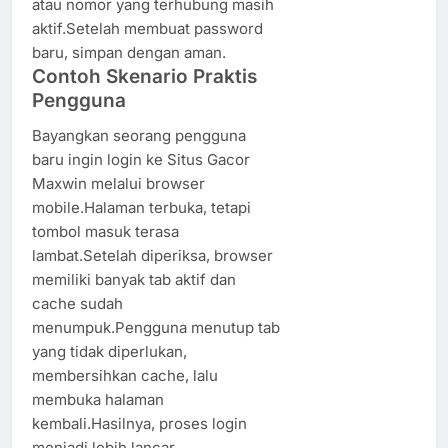
atau nomor yang terhubung masih
aktif.Setelah membuat password
baru, simpan dengan aman.
Contoh Skenario Praktis
Pengguna
Bayangkan seorang pengguna
baru ingin login ke Situs Gacor
Maxwin melalui browser
mobile.Halaman terbuka, tetapi
tombol masuk terasa
lambat.Setelah diperiksa, browser
memiliki banyak tab aktif dan
cache sudah
menumpuk.Pengguna menutup tab
yang tidak diperlukan,
membersihkan cache, lalu
membuka halaman
kembali.Hasilnya, proses login
menjadi lebih lancar.