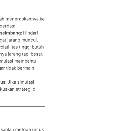
alah menerapkannya ke
 cerdas:
 seimbang
: Hindari
at jarang muncul.
olatilitas tinggi butuh
ya jarang tapi besar.
imulasi membantu
ar tidak bermain
nus
: Jika simulasi
kuskan strategi di
bukanlah metode untuk