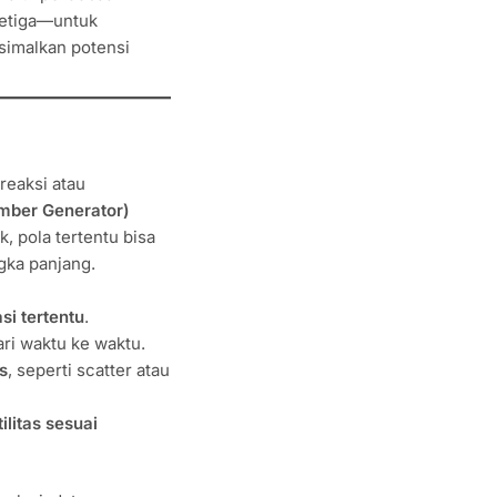
ketiga—untuk
imalkan potensi
reaksi atau
ber Generator)
, pola tertentu bisa
ngka panjang.
i tertentu
.
ari waktu ke waktu.
s
, seperti scatter atau
tilitas sesuai