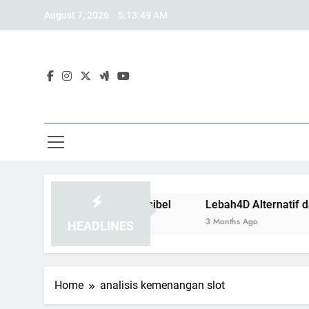
Skip
August 7, 2026
5:13:50 AM
to
content
Mag
Magic Mus
l yang Lebih Fleksibel
Lebah4D Alternatif dan Kualita
3 Months Ago
HEADLINES
Home
analisis kemenangan slot