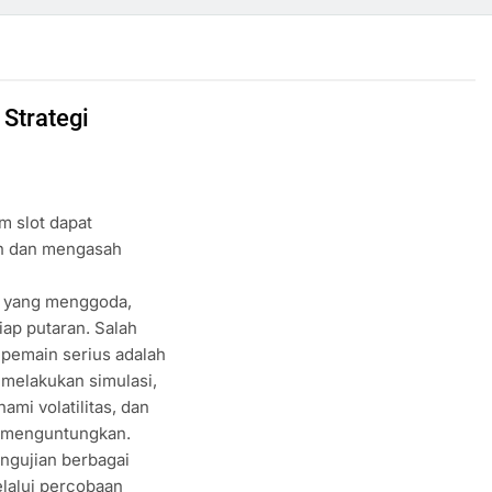
 Strategi
m slot dapat
n dan mengasah
al yang menggoda,
iap putaran. Salah
 pemain serius adalah
 melakukan simulasi,
i volatilitas, dan
h menguntungkan.
ngujian berbagai
elalui percobaan