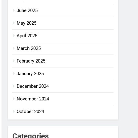
June 2025
May 2025
April 2025
March 2025
February 2025
January 2025
December 2024
November 2024
October 2024
Categories