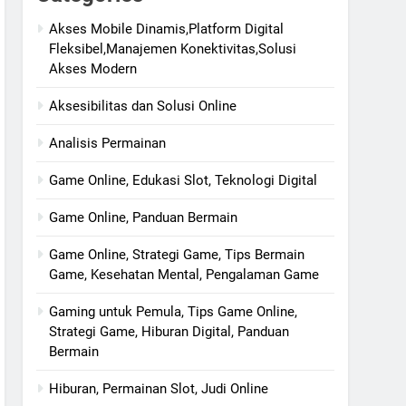
Akses Mobile Dinamis,Platform Digital
Fleksibel,Manajemen Konektivitas,Solusi
Akses Modern
Aksesibilitas dan Solusi Online
Analisis Permainan
Game Online, Edukasi Slot, Teknologi Digital
Game Online, Panduan Bermain
Game Online, Strategi Game, Tips Bermain
Game, Kesehatan Mental, Pengalaman Game
Gaming untuk Pemula, Tips Game Online,
Strategi Game, Hiburan Digital, Panduan
Bermain
Hiburan, Permainan Slot, Judi Online