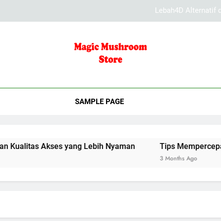
Lebah4D Alternatif
Tips Mempercepat Akses Saat Membuka Slot L
Cara Mengatas
ic Mushroom Store
Slot Lebah4D dan Pe
hroom Store Menawarkan Berbagai Produk Jamur Berkualitas
Lebah4D Alternatif
SAMPLE PAGE
Tips Mempercepat Akses Saat Membuka Slot L
Cara Mengatas
s Akses yang Lebih Nyaman
Tips Mempercepat Akses Sa
3 Months Ago