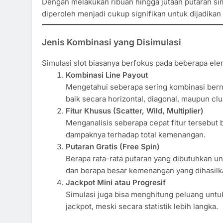
Dengan melakukan ribuan hingga jutaan putaran sim
diperoleh menjadi cukup signifikan untuk dijadikan 
Jenis Kombinasi yang Disimulasi
Simulasi slot biasanya berfokus pada beberapa ele
Kombinasi Line Payout
Mengetahui seberapa sering kombinasi berni
baik secara horizontal, diagonal, maupun clu
Fitur Khusus (Scatter, Wild, Multiplier)
Menganalisis seberapa cepat fitur tersebut b
dampaknya terhadap total kemenangan.
Putaran Gratis (Free Spin)
Berapa rata-rata putaran yang dibutuhkan un
dan berapa besar kemenangan yang dihasilk
Jackpot Mini atau Progresif
Simulasi juga bisa menghitung peluang untu
jackpot, meski secara statistik lebih langka.