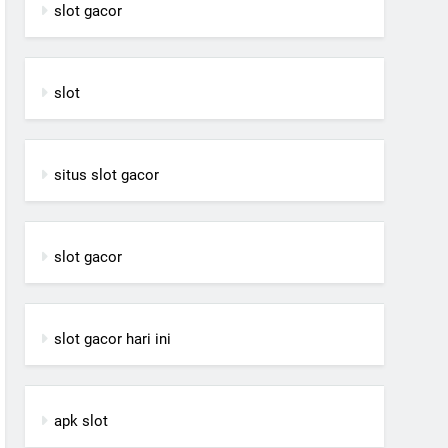
slot gacor
slot
situs slot gacor
slot gacor
slot gacor hari ini
apk slot